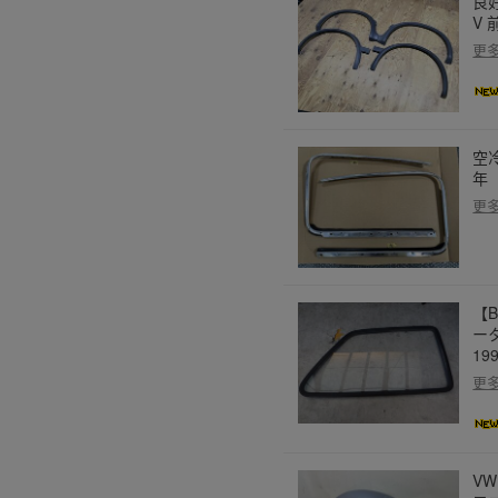
良
V
更
空
年
更
【
ー
19
更
VW