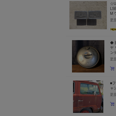
☆
LS
M
更
◆ 
ヤ 
ン
更
■
ャン
更