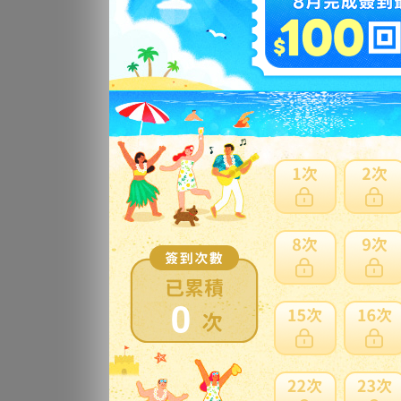
ボ
ミニ
ビー
更
サイ
ス
全
更
改
0
ア
更