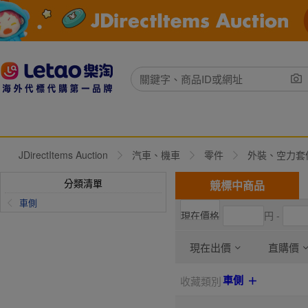
JDirectItems Auction
汽車、機車
零件
外裝、空力套
分類清單
競標中商品
車側
円 -
現在出價
直購價
車側
收藏類別