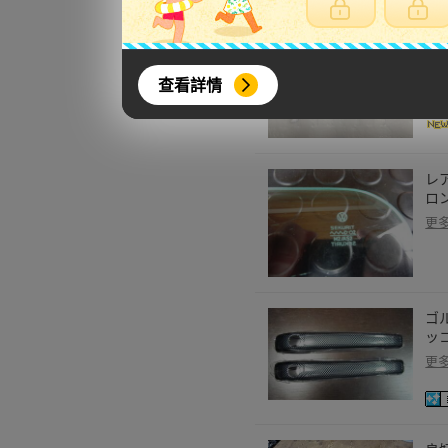
◎空
ト 
リ
查看詳情
更
レア
ロン
更
ゴ
ッ
更