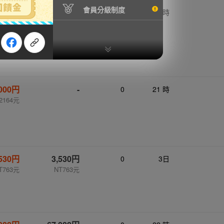
會員分級制度
,000円
-
0
21 時
1640元
,000円
-
0
21 時
2164元
,530円
3,530円
0
3日
T763元
NT763元