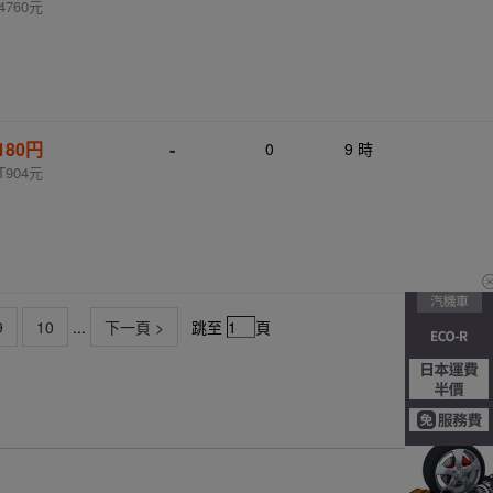
4760元
,180円
-
0
9 時
T904元
9
10
...
下一頁 >
跳至
頁