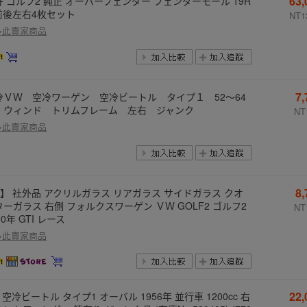
63
好 ゴルフ2 純正 オーバーフェンダー フェンダーモール 19R
 前後左右4枚セット
NT1
多此賣家商品
7
冷ＶＷ 空冷ワーゲン 空冷ビートル タイプ１ 52〜64
 ウィンド トリムフレーム 左右 ジャンク
NT
多此賣家商品
8
B】 社外品 アクリルガラス リアガラス サイドガラス クオ
ターガラス 右側 フォルクスワーゲン ＶＷ GOLF2 ゴルフ2
NT
90年 GTI レース
多此賣家商品
22
 空冷ビートル タイプ1 オーバル 1956年 並行車 1200cc 右