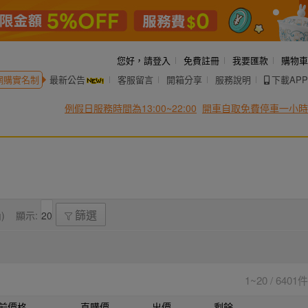
您好，
請登入
免費註冊
我要匯款
購物車
網購實名制
最新公告
客服留言
開箱分享
服務說明
下載APP
例假日服務時間為13:00~22:00
開車自取免費停車一小時
)
顯示:
篩選
1~20 / 6401件
前價格
直購價
出價
剩餘