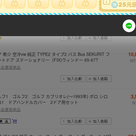
100
冷 VW ビートル Type-1用 フェンダースカート 左右セッ
当時物 Spats スパッツ キャルルック ビンテージ アクセサ
NT2
ー
多此賣家商品
10
 希少 空冷vw 純正 TYPE2 タイプ2 バス Bus SEKURIT フ
トドア ステーショナリー（FIX)ウィンドー 65-67?
NT
多此賣家商品
3
ルフ1 ゴルフ2 ゴルフ カブリオレ(～1993年) ポロ シロ
コ1 ドアハンドルカバー 2ドア用セット
N
多此賣家商品