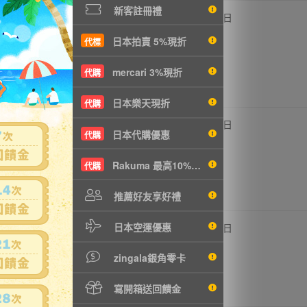
新客註冊禮
,500円
8,500円
0
1日
1839元
NT1839元
日本拍賣 5%現折
代標
mercari 3%現折
代購
日本樂天現折
代購
,500円
9,500円
0
3日
日本代購優惠
代購
2055元
NT2055元
Rakuma 最高10%現折
代購
推薦好友享好禮
日本空運優惠
,870円
12,870円
0
6日
2785元
NT2785元
zingala銀角零卡
寫開箱送回饋金