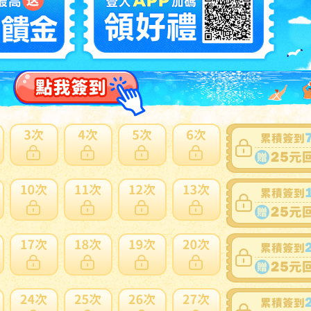
8
ディモールディングセット 7個セット 34個 クリップ付 アル
ウム サイド ボディ フード 1cm幅 VW空冷 T1 ワーゲン
NT
トル 68-79年式
多此賣家商品
9
ドウィンドー ベントシェード 71cm (28in ペア 2個セット
ムース テンレス スチール製 クラシック VW T1 ビートル用
NT
年式 ヴェント
多此賣家商品
12
良 ゴルフ2 ジェッタ2 ルーフモール・ロアラバーシール ド
上部ゴムシール
NT
多此賣家商品