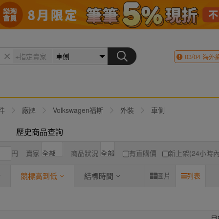
03/04
海外
件
廠牌
Volkswagen福斯
外裝
車側
歷史商品查詢
円
賣家
商品狀況
有直購價
新上架(24小時內
競標高到低
結標時間
圖片
列表
目