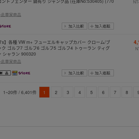
ントフェンダー 錆有り ジャンク品 (在庫No:530405) (770
NT
多此賣家商品
4
M's】各種 VW m+ フューエルキャップカバー クローム/ブ
ック ゴルフ7 ゴルフ6 ゴルフ5 ゴルフ4 トゥーラン ティグ
N
 シャラン 900320
多此賣家商品
1~20件 / 6,401件
1
2
3
4
5
6
7
8