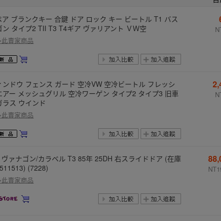
ア ブランクキー 合鍵 ドア ロック キー ビートル T1 バス
ン タイプ2 TII T3 T4ギア ヴァリアント ＶＷ空
N
多此賣家商品
2
ィンドウ フェンス ガード 空冷VW 空冷ビートル フレッシ
エアー メッシュグリル 空冷ワーゲン タイプ2 タイプ3 旧車
N
ガラス ウインド
多此賣家商品
88
 ヴァナゴン/カラベル T3 85年 25DH 右スライドドア (在庫
511513) (7228)
NT1
多此賣家商品