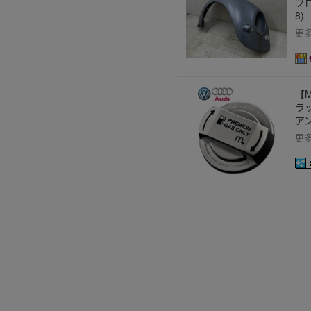
フロ
8)
更
【
ラ
アン
更