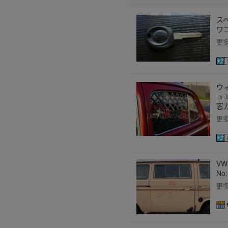
スペ
ワゴ
更
ウ
ュ
窓
更
VW
No:
更