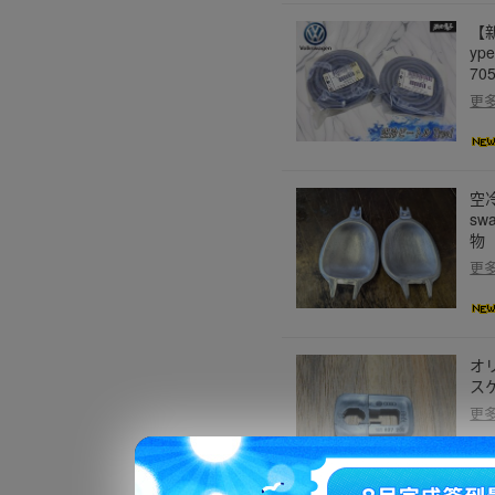
【
yp
70
更
空
s
物
更
オ
ス
更