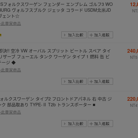
12
USフォルクスワーゲン フェンダー エンブレム ゴルフ3 WO
BURG ヴォルフスブルク ジェッタ コラード USDM北米JD
NT
 ヴェント☆
多此賣家商品
240
即決!! 空冷 VW オーバル スプリット ビートル スペア タイ
リザーブ フューエル タンク ワーゲン タイプ 1 燃料 缶 ビ
NT5
テージ ◆
多此賣家商品
220
フォルクスワーゲン タイプ2 フロントドアパネル 右 中古 ジ
ク 部品取あり TYPE-Ⅱ T2b トランスポーター ■
NT4
多此賣家商品