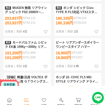
MUGEN 無限 リアウイン
ホンダ シビック Civic
商店
商店
グ シビック FD2 2008/9～
TYPE R FL5対応 VTX2スタイ
2015/12
ル カーボンリアウイング エア
203,937円
NT44,131
180,335円
NT39,024
ロパーツ 1600mm
203,937円
NT44,131
180,336円
NT39,024
出價
0
|
剩餘
4日
出價
0
|
剩餘
1日
モードパルファム シビッ
ビート リアアンダースポイラー
商店
ク EK系 1996y～2000y リアル
ワンピースタイプ ハマー
ーフウイング SPEC-2 FRP
101,200円
NT21,899
16,900円
NT3,657
101,200円
NT21,899
16,900円
NT3,657
出價
0
|
剩餘
3日
出價
0
|
剩餘
5 時
【即納】軽量/汎用 VOLTEX ボ
ホンダ 22- CIVIC FL5 MD-
ルテックス用 ＧＴウイングステ
STYLE リアウイング ドライカ
ー ハイマウント ブラケット
ーボン 赤/黒
19,800円
NT4,284
144,000円
NT31,161
30cm 300mm 厚さ6mm 競技
19,800円
NT4,284
144,000円
NT31,161
用/RX-8 SE3P/FD3S/RX-7
出價
0
|
剩餘
7 時
出價
0
|
剩餘
3日