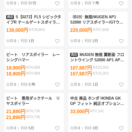
出價
0
|
剩餘
57分
出價
0
|
剩餘
7 時
S【0273】FL5 シビックタ
（B19）無限/MUGEN AP1
商店
イプR テールゲートスポイラー
S2000 リアスポイラー/GTウイ
レッドポリエステル カーボン
ング＆高下駄ステー シルバー
138,000円
NT29,863
220,000円
NT47,608
社外品 中古美品
出價
0
|
剩餘
1日
出價
0
|
剩餘
2日
ビート リアスポイラー レー
MUGEN 無限 翼断面 フロ
商店
シングハマー
ントウイング S2000 AP1 AP2
1999/4～2009/6
18,900円
NT4,089
107,687円
NT23,303
18,900円
NT4,089
107,687円
NT23,303
出價
0
|
剩餘
5 時
出價
0
|
剩餘
1日
ビート 専用ダックテール リ
中古 美品 ホンダ HONDA GK
ヤスポイラー
GP フィット 純正オプション
MUGEN 無限 リア ウイング リ
21,890円
NT4,736
33,000円
NT7,141
アスポイラー リアゲート パー
21,890円
NT4,736
ルホワイト 白
出價
0
|
剩餘
5日
出價
0
|
剩餘
3日