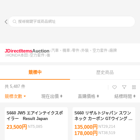
搜尋關鍵字或商品網址
JDirectItems
Auction
汽車、機車
零件
外裝、空力套件
廠牌
HONDA本田
空力套件
後
競標中
歷史商品
共 5,487 件
|
競標次數
現在出價
直購價格
結標時間
S660 JW5 エアインテイクスポ
S660 リザルトジャパン スワン
イラー Result Japan
ネック カーボン GTウイング &
Kパーツ カーボン エンジン フ
23,500円
NT5,085
135,000円
NT29,214
ード トランク [A35311]
178,000円
NT38,519