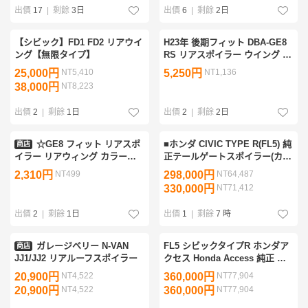
出價
17
|
剩餘
3日
出價
6
|
剩餘
2日
【シビック】FD1 FD2 リアウイ
H23年 後期フィット DBA-GE8
ング【無限タイプ】
RS リアスポイラー ウイング エ
アロ ホンダ 純正 サンセットオ
25,000円
NT5,410
5,250円
NT1,136
レンジ
38,000円
NT8,223
出價
2
|
剩餘
1日
出價
2
|
剩餘
2日
☆GE8 フィット リアスポ
■ホンダ CIVIC TYPE R(FL5) 純
商店
イラー リアウィング カラーコ
正テールゲートスポイラー(カー
ードB92P GE 西濃運輸営業所留
ボン製)＜イタリア製＞(未開
2,310円
NT499
298,000円
NT64,487
め
封・未使用品)シビック タイプ
330,000円
NT71,412
Ｒ(08F02-T60-000)
出價
2
|
剩餘
1日
出價
1
|
剩餘
7 時
ガレージベリー N-VAN
FL5 シビックタイプR ホンダア
商店
JJ1/JJ2 リアルーフスポイラー
クセス Honda Access 純正 カ
ーボン テールゲートスポイラー
20,900円
NT4,522
360,000円
NT77,904
中古美品
20,900円
NT4,522
360,000円
NT77,904