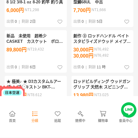
8 1/2 3/8-1 oz 8-20 釣竿 釣り具
型鱒68UL 中古
6,000円
NT1,298
7,700円
NT1,666
出價
0
|
剩餘
2日
出價
0
|
剩餘
5日
新品 未使用 超希少
創作 ③ ロッドハンドル ベイト
CASKET カスケット ボロン
スタビライズドウッド メイプル
ハンドル ５ｆｔ ベイト グ
スポルト ソックス付属 ロッド
89,800円
NT19,432
30,000円
NT6,492
リップ ②
加工無料 送料無料 検) アンバサ
30,000円
NT6,492
ダー 五十鈴
出價
0
|
剩餘
6日
出價
0
|
剩餘
11 時
★ 極美♪ ★ D3カスタムルアー
ロッドビルディング ウッドガン
ズ ★ ブラキストン BKT-
グリップ 天然木 スピニングモ
411SL4BC ★ ベイトモデル/希
デル フェルール付属
39,800円
NT8,612
13,980円
NT3,025
少出品♪ ★
39,800円
NT8,612
13,980円
NT3,025
出價
0
|
剩餘
4日
出價
0
|
剩餘
5日
首頁
分類
追蹤
競標中
購物車
會員中心
ABU ディプロマット DTC-
□ 美品↑ □ チェイス＆パズル □
1013MH 未使用品レイクトロー
パズル PZT-501LS □ ミッドセ