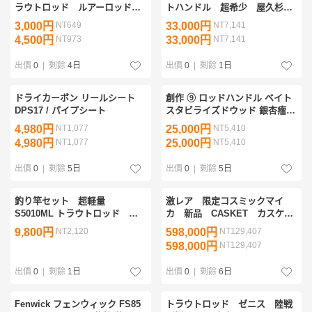
ラウトロッド ルアーロッド
トハンドル 超希少 屋久杉虎
カスタムロッド バスロッド
杢グリップ
3,000円
NT649
33,000円
NT7,141
管釣り 釣竿 コンパクトロッ
4,500円
NT973
33,000円
NT7,141
ド パックロッド
出價
0
|
剩餘
4日
出價
0
|
剩餘
1日
ドライカーボン リールシート
創作 ⑨ ロッドハンドル ベイト
DPS17 / パイプシート
スタビライズドウッド 銀杏瘤
ソックス付属 ロッド加工無料
4,980円
NT1,077
25,000円
NT5,410
送料無料 検) アンバサダー 五十
4,980円
NT1,077
25,000円
NT5,410
鈴
出價
0
|
剩餘
5日
出價
0
|
剩餘
5日
釣り竿セット 超軽量
激レア 限定コスミックマイ
S5010ML トラウトロッド ス
カ 新品 CASKET カスケッ
ピニング カーボンロッド 超コ
ト ベゼルグリップ トリガ
9,800円
NT2,120
598,000円
NT129,407
ンパクトロッド 渓流釣り 5ft
ー ベイト 渓流 フィネス
598,000円
NT129,407
トラベルロッド
トラウト
出價
0
|
剩餘
1日
出價
0
|
剩餘
6日
Fenwick フェンウィック FS85
トラウトロッド ゼニス 陸戦