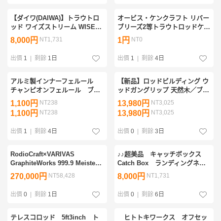
【ダイワ(DAIWA)】トラウトロ
オービス・ケンクラフト リバー
ッド ワイズストリーム WISE
ブリーズ2等トラウトロッドケー
STREAM 48UL-3Q ※未使用
スセット ORVIS KEN CRAFT
8,000円
NT1,731
1円
NT0
RIVER BREEZE
出價
1
|
剩餘
1日
出價
1
|
剩餘
4日
アルミ製インナーフェルール
【新品】ロッドビルディング ウ
チャンピオンフェルール ブラ
ッドガングリップ 天然木／ブラ
ック 内径5ミリ 6.5ミリ 8ミリ
ック トラウト用 フェルール付
1,100円
NT238
13,980円
NT3,025
属
1,100円
NT238
13,980円
NT3,025
出價
1
|
剩餘
4日
出價
0
|
剩餘
3日
RodioCraft×VARIVAS
♪♪超美品 キャッチボックス
GraphiteWorks 999.9 Meister
Catch Box ランディングネッ
WhiteWolf 606L-e“極致” ロデ
ト 花梨♪♪
270,000円
NT58,428
8,000円
NT1,731
オクラフト ホワイトウルフ
606L-e グラファイトワークス
出價
0
|
剩餘
1日
出價
0
|
剩餘
6日
テレスコロッド 5ft3inch ト
ヒトトキワークス オフセッ