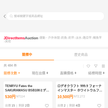
搜尋關鍵字或商品網址
JDirectItems
Auction
運動、戶外休閒
釣魚
釣竿
淡水
路亞竿
鱒魚竿
其他
競標中
歷史商品
共 484 件
|
競標次數
現在出價
直購價格
結標時間
TENRYU Fates the
ロデオクラフト 999.9 フォーナ
SAKURAMASU BSB108ミディ
インマスター ホワイトウルフ
アム サクラマス ベイトロッド
606L-e 6ピース ケース付
530円
NT114
10,500円
NT2,272
ルアーロッド 天龍 3ピース トラ
ウト Medium
出價
15
|
剩餘
2日
出價
2
|
剩餘
4日