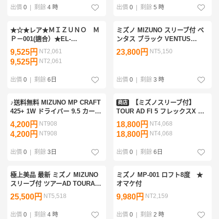
出價
0
|
剩餘
4 時
出價
0
|
剩餘
5 時
★☆★レア★ＭＩＺＵＮＯ Ｍ
ミズノ MIZUNO スリーブ付 ベ
Ｐ－001(適合）★EL-
ンタス ブラック VENTUS
70Ⅱ(X)★☆★
BLACK 5-X VELOCORE 1W用
9,525円
NT2,061
23,800円
NT5,150
シャフト メーカーカスタム品
9,525円
NT2,061
出價
0
|
剩餘
6日
出價
0
|
剩餘
3 時
♪送料無料 MIZUNO MP CRAFT
【ミズノスリーブ付】
商店
425+ 1W ドライバー 9.5 カーボ
TOUR AD FI 5 フレックスX ド
ン Speeder661 Fujikura
ライバー用シャフト シャフト長
4,200円
NT908
18,800円
NT4,068
FLEX：X 45.5インチ E060603
1130mm グラファイトデザイン
4,200円
NT908
18,800円
NT4,068
@@160♪
ツアーAD JPX ST MP
出價
0
|
剩餘
3日
出價
0
|
剩餘
6日
極上美品 最新 ミズノ MIZUNO
ミズノ MP-001 ロフト8度 ★
スリーブ付 ツアーAD TOURAD
オマケ付
FI 6-X 1W用 シャフト メーカー
25,500円
NT5,518
9,980円
NT2,159
カスタム品 JPX ONEシリーズ
から外しました。
出價
0
|
剩餘
4 時
出價
0
|
剩餘
2 時