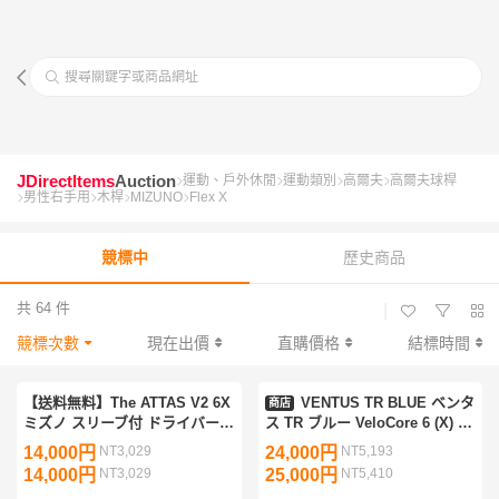
搜尋關鍵字或商品網址
JDirectItems
Auction
運動、戶外休閒
運動類別
高爾夫
高爾夫球桿
男性右手用
木桿
MIZUNO
Flex X
競標中
歷史商品
共 64 件
|
競標次數
現在出價
直購價格
結標時間
【送料無料】The ATTAS V2 6X
VENTUS TR BLUE ベンタ
商店
ミズノ スリーブ付 ドライバー
ス TR ブルー VeloCore 6 (X) ミ
シャフト マミヤ アッタス 14
ズノ スリーブ付 ドライバー用
14,000円
NT3,029
24,000円
NT5,193
JPX ONE ST MP ミズノプロ
(JPX ONE/ST-MAX 230/ST-Z
14,000円
NT3,029
25,000円
NT5,410
200 220 230
ST-X(220 230)/ST200)