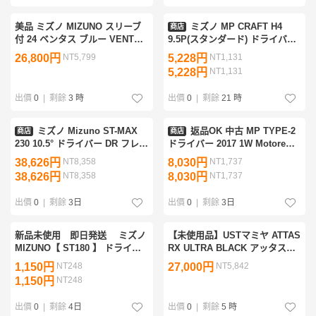
美品 ミズノ MIZUNO スリーブ
ミズノ MP CRAFT H4
商店
付 24 ベンタス ブルー VENTUS
9.5P(スタンダード) ドライバー
BLUE 6-X VELOCORE 2024
DR フレックスX
26,800円
NT5,799
5,228円
NT1,131
1W用 シャフト
5,228円
NT1,131
出價
0
|
剩餘
3 時
出價
0
|
剩餘
21 時
ミズノ Mizuno ST-MAX
返品OK 中古 MP TYPE-2
商店
商店
230 10.5° ドライバー DR フレッ
ドライバー 2017 1W Motore
クスX
Speeder 569 エボリューション
38,626円
NT8,358
8,030円
NT1,737
4 FLEX LOFT X
38,626円
NT8,358
8,030円
NT1,737
出價
0
|
剩餘
3日
出價
0
|
剩餘
3日
新品未使用 即日発送 ミズノ
【未使用品】USTマミヤ ATTAS
MIZUNO【 ST180 】 ドライバ
RX ULTRA BLACK アッタス
ー用スリーブ 335Tip JPX900
RX ウルトラ ブラック 5 硬さ：
1,150円
NT248
27,000円
NT5,842
/ JPX850 / E3 SVにも適合 ★
X シャフト単品 ミズノスリーブ
1,150円
NT248
送料無料 ★
付き
出價
0
|
剩餘
4日
出價
0
|
剩餘
5 時