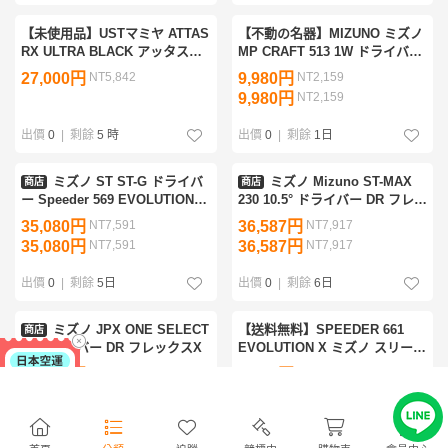
【未使用品】USTマミヤ ATTAS
【不動の名器】MIZUNO ミズノ
RX ULTRA BLACK アッタス
MP CRAFT 513 1W ドライバー
RX ウルトラ ブラック 4 硬さ：
DR 9.5° ATTAS 5GoGo 7X カー
27,000円
NT5,842
9,980円
NT2,159
X シャフト単品 ミズノスリーブ
ボン X
9,980円
NT2,159
付き
出價
0
|
剩餘
5 時
出價
0
|
剩餘
1日
ミズノ ST ST-G ドライバ
ミズノ Mizuno ST-MAX
商店
商店
ー Speeder 569 EVOLUTION
230 10.5° ドライバー DR フレッ
IV シャフト：Speeder 569
クスX
35,080円
NT7,591
36,587円
NT7,917
EVOLUTION IV
35,080円
NT7,591
36,587円
NT7,917
出價
0
|
剩餘
5日
出價
0
|
剩餘
6日
ミズノ JPX ONE SELECT
【送料無料】SPEEDER 661
商店
9° ドライバー DR フレックスX
EVOLUTION X ミズノ スリーブ
ドライバー シャフト スピーダ
93,707円
NT20,278
7,000円
NT1,514
ー エボリューション エボ ST
93,707円
NT20,278
7,000円
NT1,514
MP JPX 200 220 230
出價
0
|
剩餘
44分
出價
0
|
剩餘
4 時