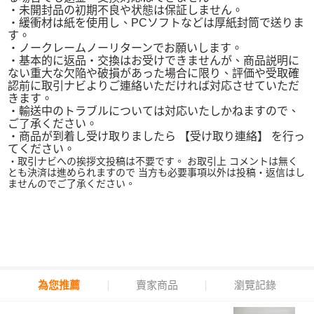
・未開封品の初期不良や状態は保証しません。
・緩衝材は紙を使用し、PCソフトなどは厚紙封筒で送りま
す。
・ノークレームノーリターンでお願いします。
・基本的に返品・交換はお受けできませんが、商品説明に
ない重大な欠陥や破損があった場合に限り、評価や受取確
認前に取引ナビよりご連絡いただければ対応させていただ
きます。
・輸送中のトラブルについては対応いたしかねますので、
ご了承ください。
・商品が到着し受け取りましたら 【受け取り連絡】 を行っ
てください。
・取引ナビへの挨拶文投稿は不要です。 お取引上 コメントは無く
とも決済は進められますので 当方も必要事項以外は投稿・返信はし
ませんのでご了承ください。
為您推薦
賣家商品
瀏覽記錄