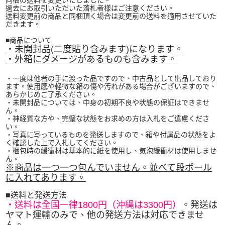
同梱の送料を変更いたしました。
過去にお取引いただいた落札者様はご注意ください。
送料変更前の商品と同梱頂く場合は変更前の送料を適用させていた
だきます。
■商品について
・未開封品(二度貼り含みます)になります。
・外箱にダメージがあるものも含みます。
・一度は他者の手に渡った品ですので、中古品として出品しており
ます。使用感や軽微な箱の傷や汚れがある場合がございますので、
あらかじめご了承ください。
・未開封品については、中身の初期不良や状態の保証はできませ
ん。
・神経質な方や、完璧な状態をお求めの方は入札をご遠慮くださ
い。
・写真に写っているものを発送しますので、箱や付属品の状態をよ
く確認した上で入札してください。
・梱包時の緩衝材は基本的に紙を使用し、気泡緩衝材は使用しませ
ん。
※商品は一つ一つ包んでいません。並べて段ボール
に入れてあります。
■送料と発送方法
・送料は全国一律1800円（沖縄は3300円）
。発送は
ヤマト運輸のみで、他の発送方法は対応できませ