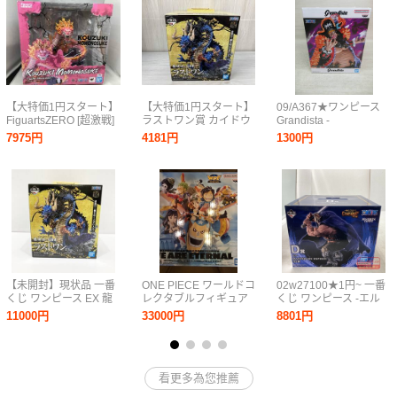
【大特価1円スタート】
【大特価1円スタート】
09/A367★ワンピース
FiguartsZERO [超激戦]
ラストワン賞 カイドウ
Grandista -
光月モモの助 -双龍図-
-魂豪示像- メタリック
MARSHALL.D.TEACH-
7975円
4181円
1300円
ワンピース
カラーver. 一番くじ ワ
マーシャル・D・ティー
ンピース EX 龍と袂を
チ★黒ひげ★フィギュ
連ねし猛者達 ワンピー
ア★バンプレスト★プ
ス
ライズ★未開封品
【未開封】現状品 一番
ONE PIECE ワールドコ
02w27100★1円~ 一番
くじ ワンピース EX 龍
レクタブルフィギュア
くじ ワンピース -エル
と袂を連ねし猛者達 ラ
PREMIUM -WE ARE
バフ編- GIANT BASH!!
11000円
33000円
8801円
ストワン賞 カイドウ 魂
ETERNAL-他一番くじB
Vol.1 D賞 ドリー ※未
豪示像 メタリックカラ
賞ウソップ、コレクタ
開封 フィギュア 中古品
ーver. フィギュア 1円～
ブル8点
【牛久店】
看更多為您推薦