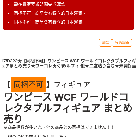
需在賣家要求時間完成匯款
同捆不可，商品會有獨立的日本運費。
同捆不可，商品會有獨立的日本運費
翻譯
原始網頁
17/D222★【同梱不可】ワンピース WCF ワールドコレクタブルフィギ
ュアまとめ売り★ワーコレ★くま/ルフィ 他★二度貼り含む★未開封品
【
同梱不可
】フィギュア
ワンピース WCF ワールドコ
レクタブルフィギュア まとめ
売り
※商品個数が多い為、他の商品との同梱はできません！！