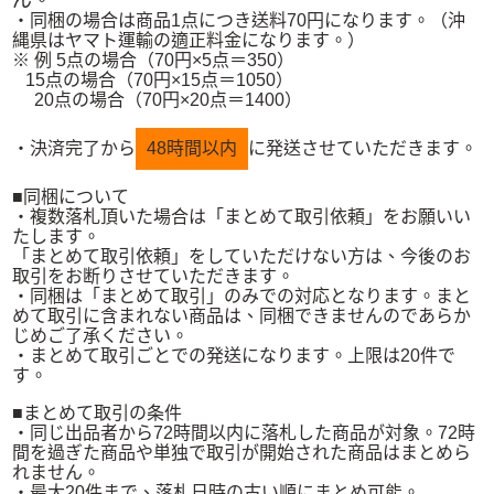
ん。
・同梱の場合は商品1点につき送料70円になります。（沖
縄県はヤマト運輸の適正料金になります。）
※ 例 5点の場合（70円×5点＝350）
15点の場合（70円×15点＝1050）
20点の場合（70円×20点＝1400）
・決済完了から
48時間以内
に発送させていただきます。
■同梱について
・複数落札頂いた場合は「まとめて取引依頼」をお願いい
たします。
「まとめて取引依頼」をしていただけない方は、今後のお
取引をお断りさせていただきます。
・同梱は「まとめて取引」のみでの対応となります。まと
めて取引に含まれない商品は、同梱できませんのであらか
じめご了承ください。
・まとめて取引ごとでの発送になります。上限は20件で
す。
■まとめて取引の条件
・同じ出品者から72時間以内に落札した商品が対象。72時
間を過ぎた商品や単独で取引が開始された商品はまとめら
れません。
・最大20件まで、落札日時の古い順にまとめ可能。