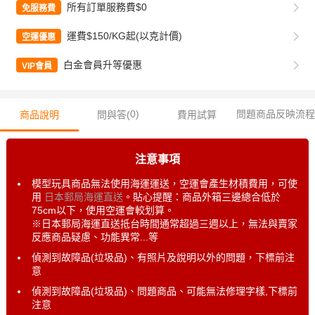
所有訂單服務費$0
免服務費
運費$150/KG起(以克計價)
空運優惠
白金會員升等優惠
VIP會員
0
)
問題商品反映流程
商品說明
問與答(
費用試算
注意事項
模型玩具商品無法使用海運運送，空運會產生材積費用，可使
用
日本郵局海運直送
。貼心提醒：商品外箱三邊總合低於
75cm以下，使用空運會較划算。
※日本郵局海運直送抵台時間通常超過三週以上，無法與賣家
反應商品疑慮、功能異常...等
偵測到故障品(垃圾品)、有照片及說明以外的問題，下標前注
意
偵測到故障品(垃圾品)、問題商品、可能無法修理字樣,下標前
注意