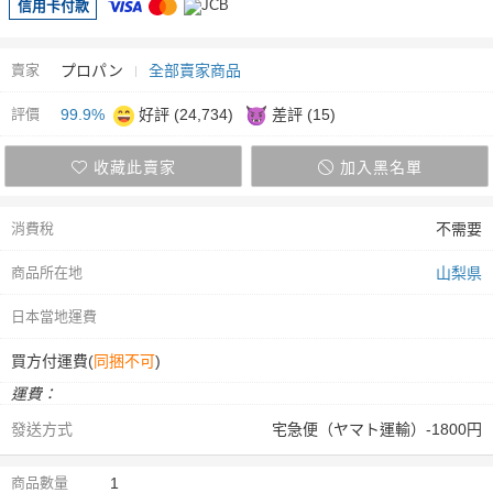
信用卡付款
賣家
プロパン
全部賣家商品
評價
99.9%
好評 (24,734)
差評 (15)
收藏此賣家
加入黑名單
消費稅
不需要
商品所在地
山梨県
日本當地運費
買方付運費(
同捆不可
)
運費：
發送方式
宅急便（ヤマト運輸）-1800円
商品數量
1