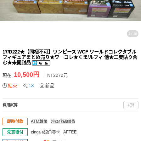
1 / 10
17/D222★【同梱不可】ワンピース WCF ワールドコレクタブル
フィギュアまとめ売り★ワーコレ★くま/ルフィ 他★二度貼り含
む★未開封品
10,500円
現在
NT2272元
結束
13
新品
費用試算
試算
即時付款
ATM轉帳
超商代碼繳費
先買後付
zingala銀角零卡
AFTEE