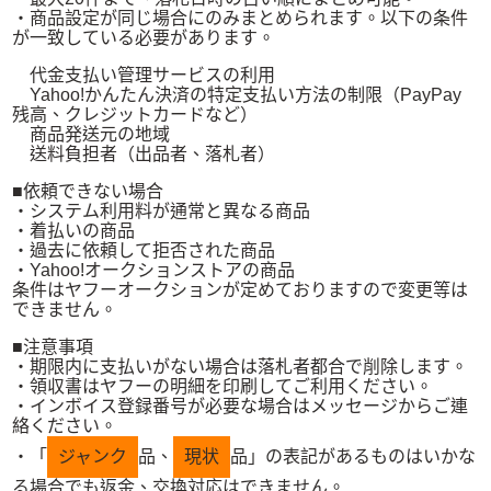
・商品設定が同じ場合にのみまとめられます。以下の条件
が一致している必要があります。
代金支払い管理サービスの利用
Yahoo!かんたん決済の特定支払い方法の制限（PayPay
残高、クレジットカードなど）
商品発送元の地域
送料負担者（出品者、落札者）
■依頼できない場合
・システム利用料が通常と異なる商品
・着払いの商品
・過去に依頼して拒否された商品
・Yahoo!オークションストアの商品
条件はヤフーオークションが定めておりますので変更等は
できません。
■注意事項
・期限内に支払いがない場合は落札者都合で削除します。
・領収書はヤフーの明細を印刷してご利用ください。
・インボイス登録番号が必要な場合はメッセージからご連
絡ください。
・「
ジャンク
品、
現状
品」の表記があるものはいかな
る場合でも返金、交換対応はできません。