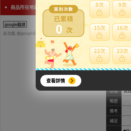
商品所在地距離海外收貨處(神奈川)較遠，請注意日本運費
0
google翻譯
此功能 由google翻譯提供參考，樂淘不保證翻譯內容之正確性，詳
品名
斑唐
直径
寸法
查看詳情
※
状態
良
略歴
備考
補足
■