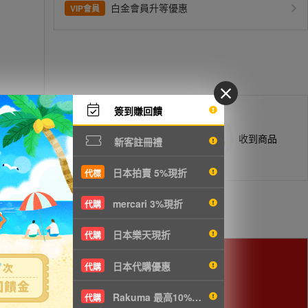
白金會員升等優惠
VIP會員
簽到賺回饋
商品抵台通知出貨
收到商品
新客註冊禮
日本拍賣 5%現折
代標
mercari 3%現折
代購
日本樂天現折
代購
日本代購優惠
代購
Rakuma 最高10%現折
代購