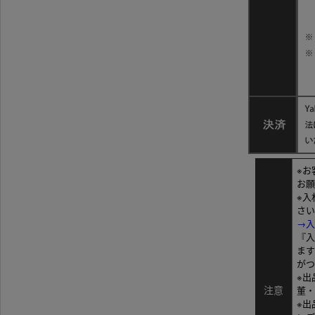
※お
お願
※入
さい
→入
『入
ます
がつ
※出
注意
董・
※出