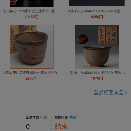
【古美味】西岡小十 絵斑唐津ぐい呑 茶道具 保証品 N7qV
岡本 作礼 (OKAMOTO Sakurei) 斑唐津ぐい呑 盃 酒器 (師/中里重利) 唐津
18150円
6250円
☆美品 中川自然坊 絵唐津 皮鯨 ぐい呑 共箱・共布・栞付き/陶器/酒器/和食器/盃/猪口/陶芸/焼き物/作家物&1747000700
【佳香】丸田宗彦 絵唐津ぐい呑 共箱 共布 栞 本物保証
2200円
1870円
全部相關商品
記錄
詳細
出價次數
剩餘時間
0
結束