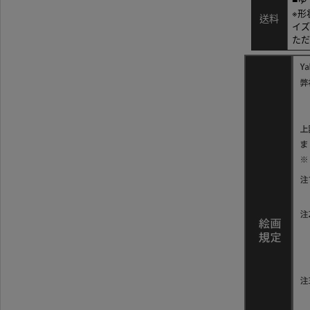
※形
送料
イズ
ただ