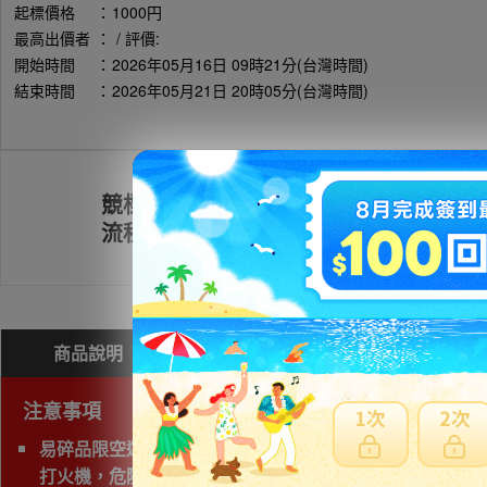
起標價格
：
1000円
最高出價者
：
/ 評價:
開始時間
：
2026年05月16日 09時21分(台灣時間)
結束時間
：
2026年05月21日 20時05分(台灣時間)
競標
註冊會員
流程
商品說明
問與答(
0
)
費用試算
注意事項
易碎品限空運，非易碎品可使用海運。
打火機，危險物品，運輸公司禁止運送，因此無法協助購