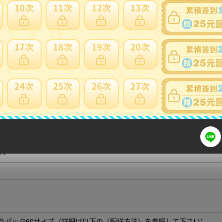
細問題說明請使用商品問與答
商品説明
津盃 江戸前期 箱付
8.3cm 高4cm 重量111g
寸法に若干の誤差が生じます。ご承知下さい。
好。
ゆうパック60サイズ（詳細は以下の〈配送方法〉を参照して下さい）