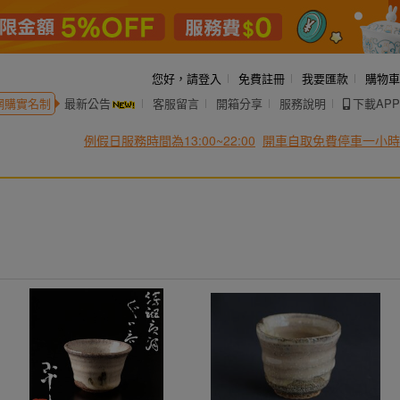
您好，
請登入
免費註冊
我要匯款
購物車
網購實名制
最新公告
客服留言
開箱分享
服務說明
下載APP
例假日服務時間為13:00~22:00
開車自取免費停車一小時