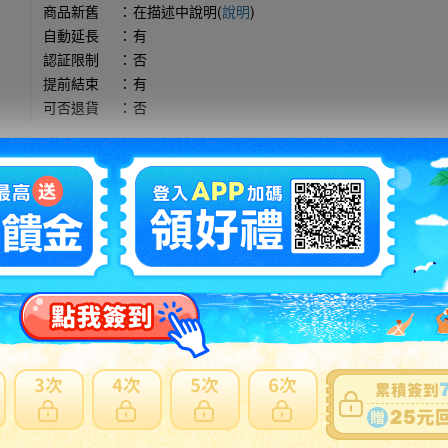
商品新舊
：
在描述中說明(
說明
)
自動延長
：
有
認証限制
：
否
提前結束
：
有
可否退貨
：
否
出價競標
得標填寫委託單
問題商品反映流程
買。