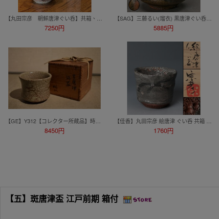
【丸田宗彦 朝鮮唐津ぐい呑】共箱、栞、共布付き
【SAG】三藤るい(瑠衣) 黒唐津ぐい呑 共箱 栞 本物保証
7250円
5885円
【GE】Y312【コレクター所蔵品】時代 古唐津酒盃/日本美術 唐津焼 酒器 ぐい呑 骨董品 時代品 美術品 古美術品 sd
【佳香】丸田宗彦 絵唐津 ぐい呑 共箱 栞 本物保証
8450円
1760円
【五】斑唐津盃 江戸前期 箱付