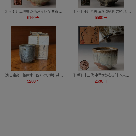
【佳香】川上清美 斑唐津ぐい呑 共箱 栞 本物保証
【佳香】小川哲男 灰粉引徳利 共箱 栞 本物保証
6160円
5500円
【丸田宗彦 絵唐津 四方ぐい呑】共箱、共布、栞付き
【佳香】十三代 中里太郎右衛門 本人作 朝鮮唐津ぐい呑 共箱 栞 本物保証
3200円
2530円