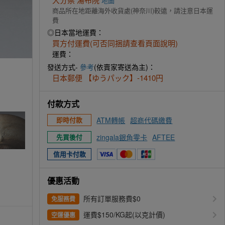
地圖
商品所在地距離海外收貨處(神奈川)較遠，請注意日本運
費
◎日本當地運費：
買方付運費(可否同捆請查看頁面說明)
運費：
發送方式-
參考
(依賣家寄送為主)：
日本郵便 【ゆうパック】-1410円
付款方式
ATM轉帳
超商代碼繳費
即時付款
zingala銀角零卡
AFTEE
先買後付
信用卡付款
優惠活動
所有訂單服務費$0
免服務費
運費$150/KG起(以克計價)
空運優惠