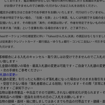
客様都合による入札のキャンセル・取り消しはお受けできませんのでご入札
い致します。
札金額の間違いの場合、最高入札額の変更は可能です。ご自身で入札額の変
。次の手順をご参考ください。
札額の変更←
札額の変更』を行ったにも関わらず落札者になった場合はそのままお取引を
。受容できない場合『落札者都合による削除』を行います。その際「非常に
きます。ご承知下さい。
品物は基本骨董品・中古品ですので説明しきれない経年劣化が見られます。
美術品への理解・造詣をお持ちの方のご入札をお願いします。
品物の額縁・面材・箱に関しましてはあくまでも作品の付帯品です。額縁・