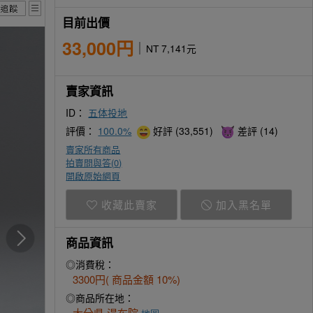
目前出價
33,000円
NT 7,141元
賣家資訊
ID：
五体投地
評價：
100.0%
好評 (33,551)
差評 (14)
賣家所有商品
拍賣問與答(
0
)
開啟原始網頁
收藏此賣家
加入黑名單
商品資訊
◎消費稅：
3300円( 商品金額 10%)
◎商品所在地：
大分県 湯布院