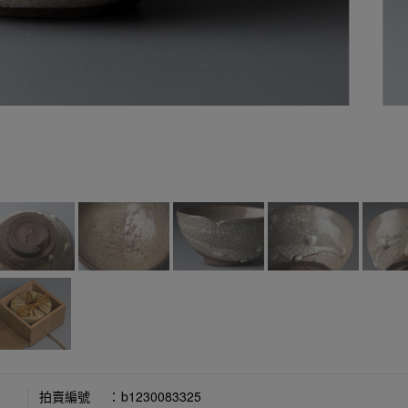
拍賣編號
：
b1230083325