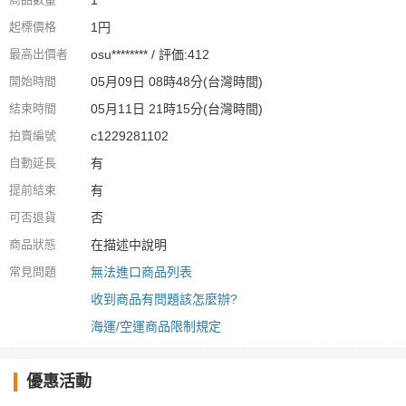
起標價格
1円
最高出價者
osu******** / 評価:412
開始時間
05月09日 08時48分(台灣時間)
結束時間
05月11日 21時15分(台灣時間)
拍賣編號
c1229281102
自動延長
有
提前結束
有
可否退貨
否
商品狀態
在描述中說明
常見問題
無法進口商品列表
收到商品有問題該怎麼辦?
海運/空運商品限制規定
優惠活動