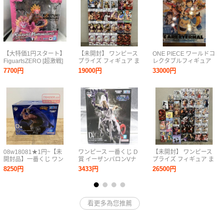
【大特価1円スタート】
【未開封】 ワンピース
ONE PIECE ワールドコ
FiguartsZERO [超激戦]
プライズ フィギュア ま
レクタブルフィギュア
光月モモの助 -双龍図-
とめ 25個 セット B/
PREMIUM -WE ARE
7700円
19000円
33000円
ワンピース
ONE PIECE Grandista
ETERNAL-他一番くじB
KING OF ARTIST
賞ウソップ、コレクタ
MAXIMATIC ルフィ エ
ブル8点
ース 大量
08w18081★1円~【未
ワンピース 一番くじ D
【未開封】 ワンピース
開封品】一番くじ ワン
賞 イーザンバロンVナ
プライズ フィギュア ま
ピース エルバフ編
ス寿郎聖 未開封
とめ 39個 セット A/
8250円
3433円
26500円
GIANT BASH!! Vol.1 D
Y20260727059
ONE PIECE DXF KING
賞 ドリー
OF ARTIST BATTLE
MASTERLISE
RECORD ギア5 シャン
EXPIECE フィギュア中
クス 大量
看更多為您推薦
古【水戸店】