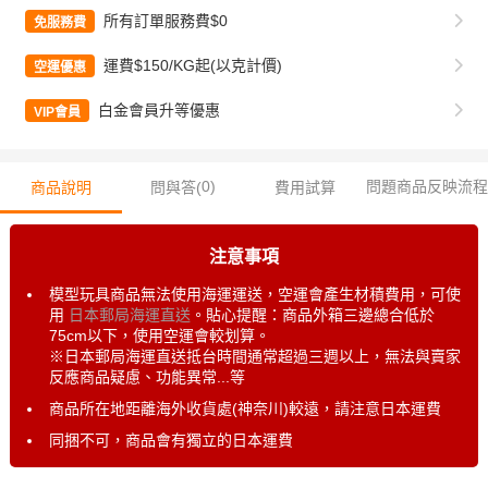
所有訂單服務費$0
免服務費
運費$150/KG起(以克計價)
空運優惠
白金會員升等優惠
VIP會員
0
)
問題商品反映流程
商品說明
問與答(
費用試算
注意事項
模型玩具商品無法使用海運運送，空運會產生材積費用，可使
用
日本郵局海運直送
。貼心提醒：商品外箱三邊總合低於
75cm以下，使用空運會較划算。
※日本郵局海運直送抵台時間通常超過三週以上，無法與賣家
反應商品疑慮、功能異常...等
商品所在地距離海外收貨處(神奈川)較遠，請注意日本運費
同捆不可，商品會有獨立的日本運費