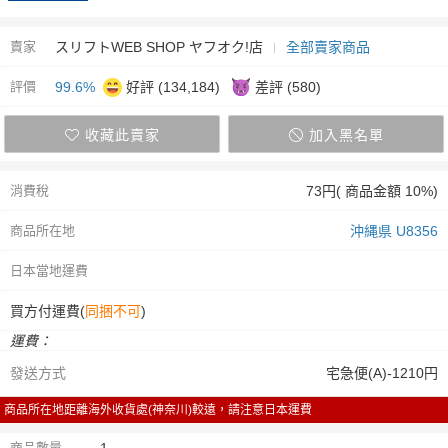
賣家
スリフトWEB SHOP ヤフオク!店
全部賣家商品
評價
99.6%
好評 (134,184)
差評 (580)
收藏此賣家
加入黑名單
消費稅
73円( 商品金額 10%)
商品所在地
沖縄県 U8356
日本當地運費
買方付運費(
同捆不可
)
運費：
發送方式
宅急便(A)-1210円
商品所在地距離海外收貨處(神奈川)較遠，請注意日本運費
商品數量
1