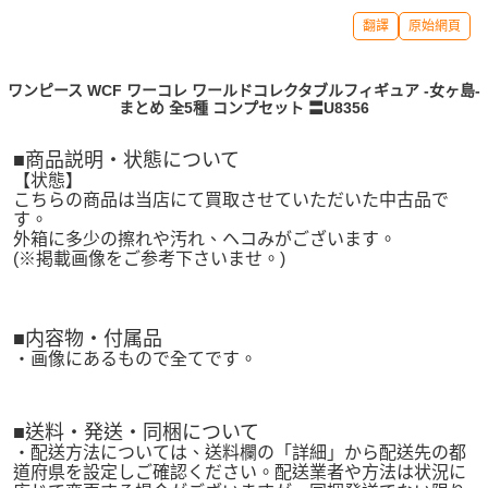
翻譯
原始網頁
ワンピース WCF ワーコレ ワールドコレクタブルフィギュア -女ヶ島-
まとめ 全5種 コンプセット 〓U8356
■商品説明・状態について
【状態】
こちらの商品は当店にて買取させていただいた中古品で
す。
外箱に多少の擦れや汚れ、ヘコみがございます。
(※掲載画像をご参考下さいませ。)
■内容物・付属品
・画像にあるもので全てです。
■送料・発送・同梱について
・配送方法については、送料欄の「詳細」から配送先の都
道府県を設定しご確認ください。配送業者や方法は状況に