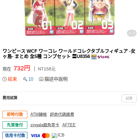
1 / 2
ワンピース WCF ワーコレ ワールドコレクタブルフィギュア -女
ヶ島- まとめ 全5種 コンプセット 〓U8356
732円
現在
NT158元
結束
10
描述中說明
費用試算
試算
即時付款
ATM轉帳
超商代碼繳費
先買後付
zingala銀角零卡
AFTEE
信用卡付款