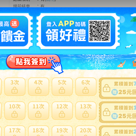
提前結束
：
有
可否退貨
：
否
出價競標
得標填寫委託單
問題商品反映流程
可使用
日本郵局海運直送
。貼心提醒：商品外箱三邊總合低於75
反應商品疑慮、功能異常...等