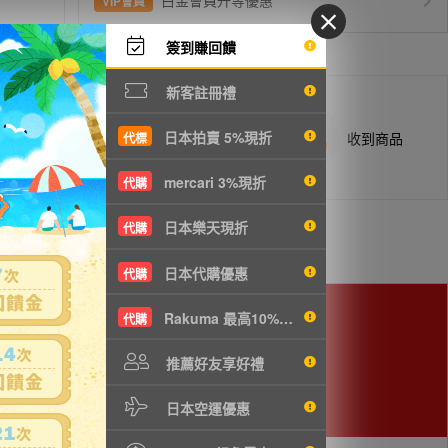
白金會員升等優惠
VIP會員
簽到賺回饋
新客註冊禮
日本拍賣 5%現折
商品抵台通知出貨
收到商品
代標
mercari 3%現折
代購
日本樂天現折
代購
日本代購優惠
代購
Rakuma 最高10%現折
代購
cm以下，使用空運會較划算。
推薦好友享好禮
日本空運優惠