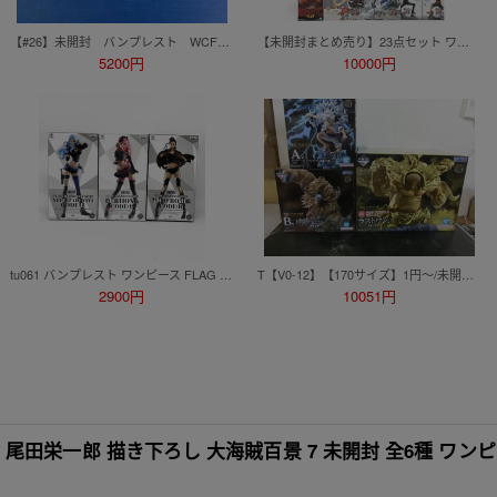
【#26】未開封 バンプレスト WCF ONEPIECE ワールドコレクタブルフィギュア 熊本復興プロジェクト ジンベエ、ルフィ、フランキー 3個
【未開封まとめ売り】23点セット ワンピース ONE PIECE アニメ プライズ 一番くじ フィギュア ルフィ ゾロ ロビン シャンクス クザン 他
5200円
10000円
tu061 バンプレスト ワンピース FLAG DIAMOND SHIP ニコ・ロビン ペローナ ネフェルタリ・ビビ フィギュア 3種セット ※未開封
T【V0-12】【170サイズ】1円～/未開封/一番くじ ワンピース A・B・ラストワン賞 フィギュア/ルフィ チョッパー センゴク
2900円
10051円
尾田栄一郎 描き下ろし 大海賊百景 7 未開封 全6種 ワンピ