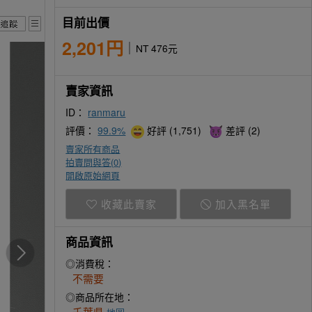
目前出價
2,201円
NT 476元
賣家資訊
ID：
ranmaru
評價：
99.9%
好評 (1,751)
差評 (2)
賣家所有商品
拍賣問與答(
0
)
開啟原始網頁
收藏此賣家
加入黑名單
商品資訊
◎消費稅：
不需要
◎商品所在地：
千葉県