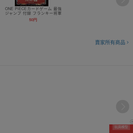
ONE PIECEカードゲーム 最強
ジャンプ 付録 フランキー将軍
プロモ 中古 ワンピースカード
50円
フランキー
賣家所有商品