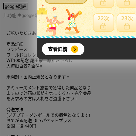
google翻譯
此功能 由google翻譯提供參考，樂淘不保證翻譯內容之正確性，詳
ご覧いただきありがとうござます。
商品詳細
查看詳情
ワンピース
ワールドコレクタブルフィギュア
WT100記念 尾田栄一郎描き下ろし
大海賊百景7 全6種
未開封・国内正規品となります。
アミューズメント施設で獲得した商品となり
ますので外箱の状態を気にする方、完全美品
をお求めの方は入札をご遠慮下さい。
発送方法
(プチプチ・ダンボールでの梱包となります)
おてがる配送 ゆうパケットプラス
全国一律 440円