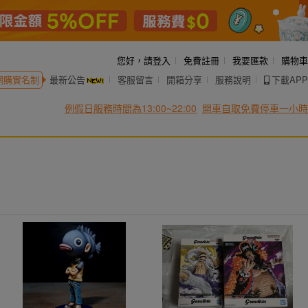
您好，
請登入
免費註冊
我要匯款
購物車
網購實名制
最新公告
客服留言
開箱分享
服務說明
下載APP
例假日服務時間為13:00~22:00
開車自取免費停車一小時