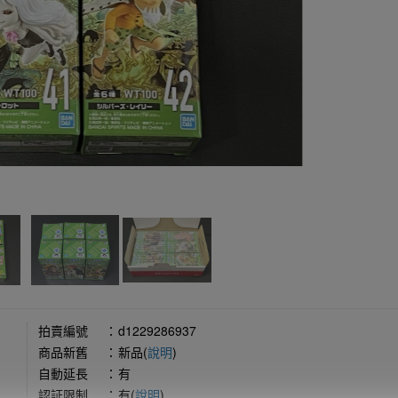
拍賣編號
：
d1229286937
商品新舊
：
新品(
說明
)
自動延長
：
有
認証限制
：
有(
說明
)