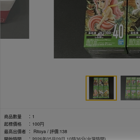
商品數量
：
1
起標價格
：
100円
最高出價者
：
Ritoya / 評價:138
開始時間
：
2026年05月09日 10時36分(台灣時間)