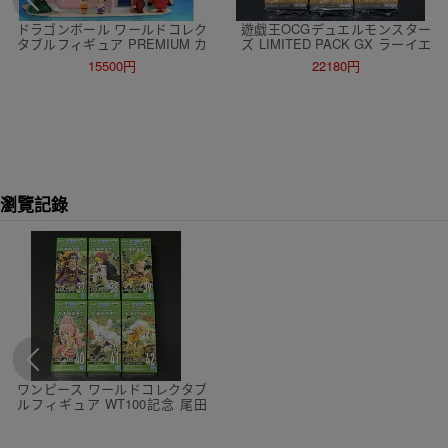
ドラゴンボール ワールドコレク
遊戯王OCGデュエルモンスター
タブルフィギュア PREMIUM カ
ズ LIMITED PACK GX ラーイエ
メハウスセット 輸送箱 未開封
ロー 6 BOX シュリンク付き セ
15500円
22180円
ワーコレ カメハウス 孫悟空 フ
ット 未開封 遊戯王
ィギュア
瀏覽記錄
ワンピース ワールドコレクタブ
ルフィギュア WT100記念 尾田
栄一郎 描き下ろし 大海賊百景 7
未開封 全6種 ワンピース フィギ