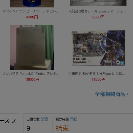
リペイント/ワンピース/ワールドコレクタブルフィギュア/ワーコレ/カスタムペイント/ONEPIECE WCF figure repaint
未開封 2種セット Grandista マーシャル D ティーチ モンキー・D・ ルフィ ギア5 フィギュア ワンピース 黒ひげ
4500円
2500円
メガハウス Portrait.Of.Pirates プレミアムバンダイ限定 ワンピース K×MAXIMUM サンジ 覇王色
◇未開封 箱イタミ S.H.Figuarts 百獣のカイドウ(人獣型) 『ONE PIECE』 フィギュアーツ ワンピース 同梱不可 1円スタート
18000円
11550円
全部相關商品
記錄
詳細
出價次數
剩餘時間
ース フ
9
結束