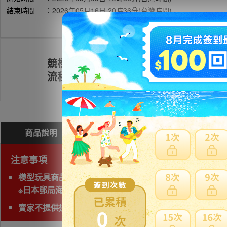
結束時間
：
2026年05月16日 20時36分(台灣時間)
競標
註冊會員
流程
商品說明
問與答(
0
)
費用試算
注意事項
模型玩具商品無法使用海運運送，空運會產生材積費用，
※日本郵局海運直送抵台時間通常超過三週以上，無法與賣家
賣家不提供退貨賠償等責任
0