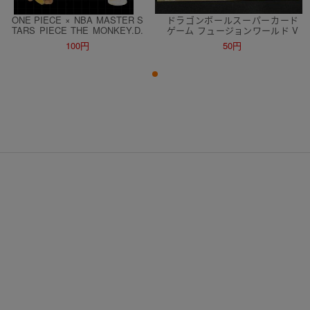
ONE PIECE × NBA MASTER S
ドラゴンボールスーパーカード
TARS PIECE THE MONKEY.D.
ゲーム フュージョンワールド V
LUFFY 輸送箱 未開封 ワンピー
ジャンプ付録 孫悟空(ミニ):DA
100円
50円
ス ルフィ ロサンゼルス・レイカ
未開封 2枚 ドラゴンボール 孫悟
ーズ フィギュア
空