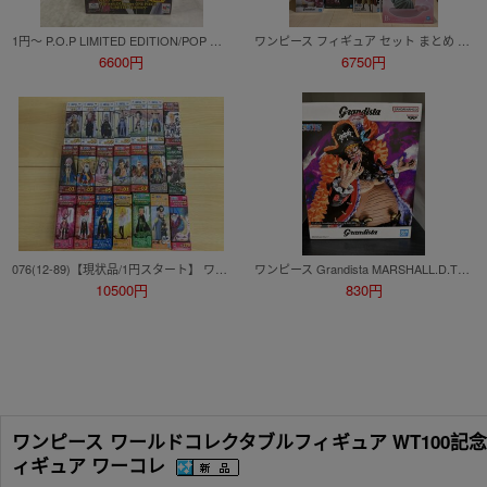
1円～ P.O.P LIMITED EDITION/POP ONE PIECE 黒檻のヒナ 再販
ワンピース フィギュア セット まとめ ONEPIECE 一番くじ ルフィ ボニー くま マルコ バギー ロブ・ルッチ 白ひげ リンリン カタクリ
6600円
6750円
076(12-89)【現状品/1円スタート】 ワンピース ワールドコレクタブルフィギュア 21箱 まとめ 海軍 ドレスローザ FIGHT!! ハチノス 他
ワンピース Grandista MARSHALL.D.TEACH マーシャル・D・ティーチ 黒ひげ フィギュア
10500円
830円
ワンピース ワールドコレクタブルフィギュア WT100記念 
ィギュア ワーコレ