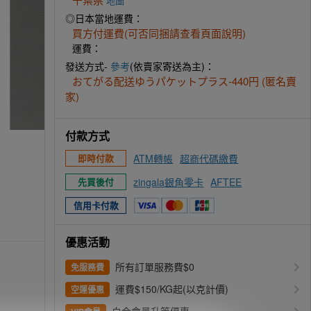
地圖
◎日本當地運費：
買方付運費(可否同捆請查看頁面說明)
運費：
發送方式-
參考
(依賣家寄送為主)：
おてがる配送ゆうパケットプラス-440円 (匿名賣
家)
付款方式
ATM轉帳
超商代碼繳費
即時付款
zingala銀角零卡
AFTEE
先買後付
信用卡付款
優惠活動
所有訂單服務費$0
免服務費
運費$150/KG起(以克計價)
空運優惠