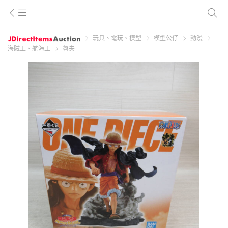
玩具、電玩、模型
模型公仔
動漫
海賊王、航海王
魯夫