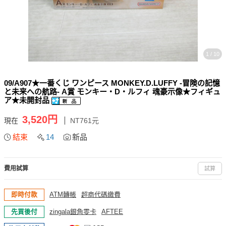
1 / 10
09/A907★一番くじ ワンピース MONKEY.D.LUFFY -冒険の記憶
と未来への航路- A賞 モンキー・D・ルフィ 魂豪示像★フィギュ
ア★未開封品
3,520円
現在
NT761元
結束
14
新品
費用試算
試算
即時付款
ATM轉帳
超商代碼繳費
先買後付
zingala銀角零卡
AFTEE