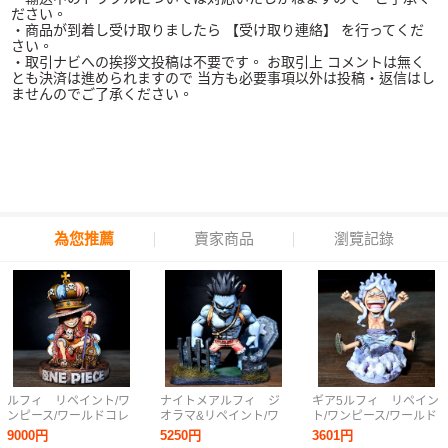
ださい。
・商品が到着し受け取りましたら 【受け取り連絡】 を行ってくだ
さい。
・取引ナビへの挨拶文投稿は不要です。 お取引上 コメントは無く
とも決済は進められますので 当方も必要事項以外は投稿・返信はし
ませんのでご了承ください。
為您推薦
賣家商品
瀏覽記錄
ルフィ リペイント/ワ
ナイトメアルフィ ジ
ギア5ルフィ リペイン
ンピース/ワールドコレ
オラマ&リペイント/ワ
ト/ワンピース/ワールド
クタブルフィギュア/ワ
ンピース/ワールドコレ
コレクタブルフィギュ
9000円
5250円
3601円
ーコレ/カスタムペイン
クタブルフィギュア/ワ
ア/ワーコレ/リメイク/