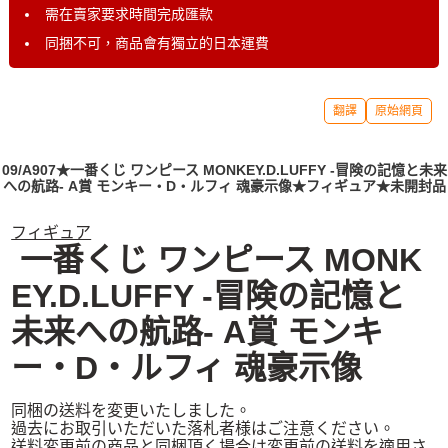
需在賣家要求時間完成匯款
同捆不可，商品會有獨立的日本運費
翻譯
原始網頁
09/A907★一番くじ ワンピース MONKEY.D.LUFFY -冒険の記憶と未来
への航路- A賞 モンキー・D・ルフィ 魂豪示像★フィギュア★未開封品
フィギュア
一番くじ ワンピース MONK
EY.D.LUFFY -冒険の記憶と
未来への航路- A賞 モンキ
ー・D・ルフィ 魂豪示像
同梱の送料を変更いたしました。
過去にお取引いただいた落札者様はご注意ください。
送料変更前の商品と同梱頂く場合は変更前の送料を適用さ