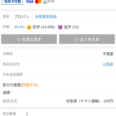
信用卡付款
賣家
プロパン
全部賣家商品
評價
99.9%
好評 (24,699)
差評 (15)
收藏此賣家
加入黑名單
消費稅
不需要
商品所在地
山梨県
日本當地運費
買方付運費(
同捆不可
)
運費：
發送方式
宅急便（ヤマト運輸）-100円
商品數量
1