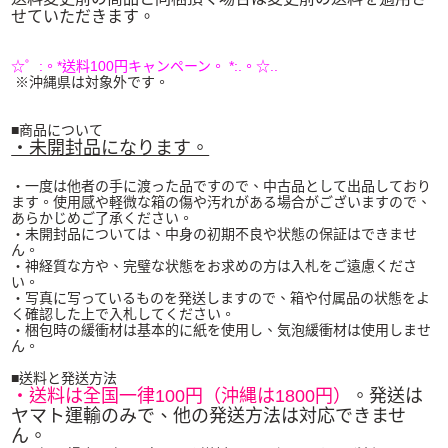
せていただきます。
☆゜:。*送料100円キャンペーン。 *:.。☆..
※沖縄県は対象外です。
■商品について
・未開封品になります。
・一度は他者の手に渡った品ですので、中古品として出品しており
ます。使用感や軽微な箱の傷や汚れがある場合がございますので、
あらかじめご了承ください。
・未開封品については、中身の初期不良や状態の保証はできませ
ん。
・神経質な方や、完璧な状態をお求めの方は入札をご遠慮くださ
い。
・写真に写っているものを発送しますので、箱や付属品の状態をよ
く確認した上で入札してください。
・梱包時の緩衝材は基本的に紙を使用し、気泡緩衝材は使用しませ
ん。
■送料と発送方法
・送料は全国一律100円（沖縄は1800円）
。発送は
ヤマト運輸のみで、他の発送方法は対応できませ
ん。