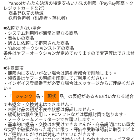
Yahoo!かんたん決済の特定支払い方法の制限（PayPay残高、ク
レジットカードなど）
商品発送元の地域
送料負担者（出品者、落札者）
■依頼できない場合
・システム利用料が通常と異なる商品
・着払いの商品
・過去に依頼して拒否された商品
・Yahoo!オークションストアの商品
条件はヤフーオークションが定めておりますので変更等はできませ
ん。
■注意事項
・期限内に支払いがない場合は落札者都合で削除します。
・領収書はヤフーの明細を印刷してご利用ください。
・インボイス登録番号が必要な場合はメッセージからご連絡くださ
い。
・「
ジャンク
品、
現状
品」の表記があるものはいかなる場合
でも返金、交換対応はできません。
・未開封品の初期不良や状態は保証しません。
・緩衝材は紙を使用し、PCソフトなどは厚紙封筒で送ります。
・ノークレームノーリターンでお願いします。
・基本的に返品・交換はお受けできませんが、商品説明にない重大
な欠陥や破損があった場合に限り、評価や受取確認前に取引ナビよ
りご連絡いただければ対応させていただきます。
・輸送中のトラブルについては対応いたしかねますので、ご了承く