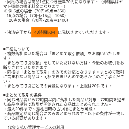
・同梱の場合は商品1点につき送料70円になります。（沖縄県はヤ
マト運輸の適正料金になります。）
※ 例 5点の場合（70円×5点＝350）
15点の場合（70円×15点＝1050）
20点の場合（70円×20点＝1400）
・決済完了から
48時間以内
に発送させていただきます。
■同梱について
・複数落札頂いた場合は「まとめて取引依頼」をお願いいたしま
す。
「まとめて取引依頼」をしていただけない方は、今後のお取引をお
断りさせていただきます。
・同梱は「まとめて取引」のみでの対応となります。まとめて取引
に含まれない商品は、同梱できませんのであらかじめご了承くださ
い。
・まとめて取引ごとでの発送になります。上限は20件です。
■まとめて取引の条件
・同じ出品者から72時間以内に落札した商品が対象。72時間を過ぎ
た商品や単独で取引が開始された商品はまとめられません。
・最大20件まで、落札日時の古い順にまとめ可能。
・商品設定が同じ場合にのみまとめられます。以下の条件が一致し
ている必要があります。
代金支払い管理サービスの利用