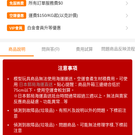
所有訂單服務費$0
免服務費
運費$150/KG起(以克計價)
空運優惠
白金會員升等優惠
VIP會員
0
)
問題商品反映流程
商品說明
問與答(
費用試算
注意事項
模型玩具商品無法使用海運運送，空運會產生材積費用，可使
用
日本郵局海運直送
。貼心提醒：商品外箱三邊總合低於
75cm以下，使用空運會較划算。
※日本郵局海運直送抵台時間通常超過三週以上，無法與賣家
反應商品疑慮、功能異常...等
偵測到故障品(垃圾品)、有照片及說明以外的問題，下標前注
意
偵測到故障品(垃圾品)、問題商品、可能無法修理字樣,下標前
注意