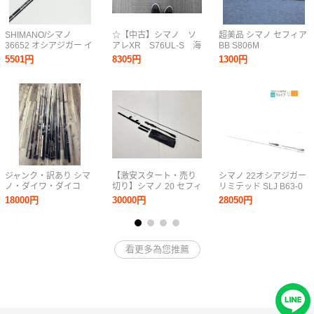
SHIMANO/シマノ
☆【中古】シマノ ソ
超美品 シマノ セフィア
36652 オシアジガー イ
アレXR S76UL-S 海
BB S806M
ンフィニティ B634 ベ
釣り ロッド 激安 1
5501円
8305円
1300円
イトロッド ジギングロ
円スタート
ッド 同梱×/220
ジャンク・訳あり シマ
【激安スタート・売り
シマノ 22オシアジガー
ノ・ダイワ・ダイコ
切り】シマノ 20 セフィ
リミテッド SLJ B63-0
ー・ヤマガブランク
ア リミテッド メタルス
18000円
30000円
28050円
ス・メジャークラフ
ッテ B65M-S
ト・ジャクソン・スミ
ス シーバスロッドセッ
ト 中古
看更多為您推薦