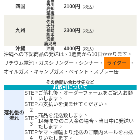
香川
四国
2100円
（税込）
高知
愛媛
福岡
佐賀
大分
九州
2300円
長崎
（税込）
熊本
宮崎
鹿児島
沖縄
4000円
沖縄
（税込）
沖縄への下記商品の発送は、1週間から10日かかります。
リチウム電池・ガスシリンダー・シンナー・
ライター
・
オイルガス・キャンプガス・ペイント・スプレー缶
その他問い合わせ先など
お取引について
STEP
ご落札後、オーダーフォームをご記入お願
１
いします。
STEP
お支払いを済ませてください。
２
落札後の
商品を発送致します。
流れ
STEP
14時までのご入金の場合、当日中に発送い
３
たします。
STEP
ヤマト運輸より発送のご案内メールをお送
４
りいたします。