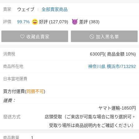
賣家
ウェイブ
全部賣家商品
評價
99.7%
好評 (127,079)
差評 (383)
收藏此賣家
加入黑名單
消費稅
6300円( 商品金額 10%)
商品所在地
神奈川県 横浜市/713292
日本當地運費
買方付運費(
同捆不可
)
運費：
ヤマト運輸-1850円
發送方式
店頭受取（ご来店が可能な場合に限り選択可。
受取り場所は商品説明内をご確認ください）
商品數量
1