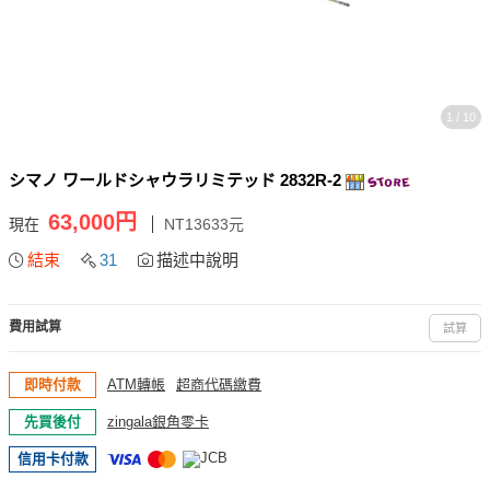
1 / 10
シマノ ワールドシャウラリミテッド 2832R-2
63,000円
現在
NT13633元
結束
31
描述中說明
費用試算
試算
即時付款
ATM轉帳
超商代碼繳費
先買後付
zingala銀角零卡
信用卡付款