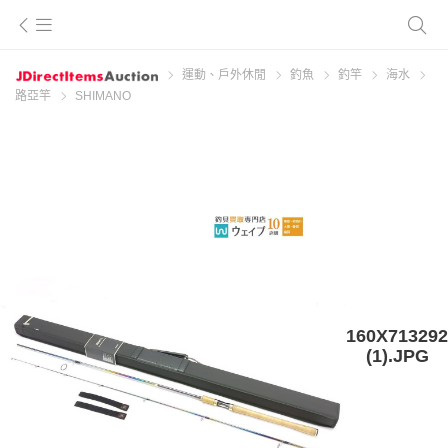
運動、戶外休閒
釣魚
釣竿
海水
路亞竿
SHIMANO
160X713292
(1).JPG