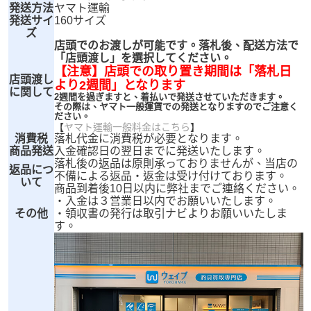
発送方法
ヤマト運輸
発送サイ
160サイズ
ズ
店頭でのお渡しが可能です。落札後、配送方法で
「店頭渡し」を選択してください。
【注意】店頭での取り置き期間は「落札日
店頭渡し
より2週間」となります
に関して
2週間を過ぎますと、着払いで発送させていただきます。
その際は、ヤマト一般運賃での発送となりますのでご注意く
ださい。
【
ヤマト運輸一般料金はこちら
】
消費税
落札代金に消費税が必要となります。
商品発送
入金確認日の翌日までに発送いたします。
落札後の返品は原則承っておりませんが、当店の
返品につ
不備による返品・返金は受け付けております。
いて
商品到着後10日以内に弊社までご連絡ください。
・入金は３営業日以内でお願いいたします。
その他
・領収書の発行は取引ナビよりお願いいたしま
す。