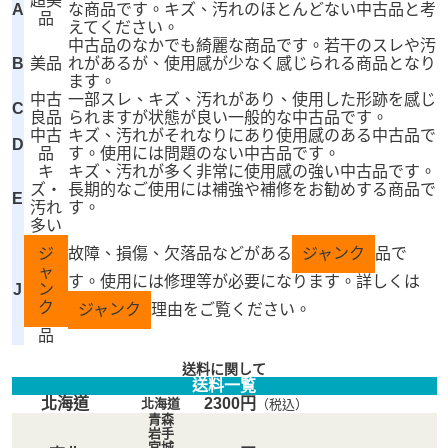
超美
A
な商品です。キズ、汚れのほとんどない中古品と考
品
えてください。
中古品のなかでも綺麗な商品です。若干のスレや汚
B
美品
れがあるが、使用感が少なく感じられる商品となり
ます。
中古
一部スレ、キズ、汚れがあり、使用した形跡を感じ
C
良品
られますが状態が良い一般的な中古品です。
中古
キズ、汚れがそれなりにあり使用感のある中古品で
D
品
す。使用には問題のない中古品です。
キ
キズ、汚れが多く非常に使用感の強い中古品です。
ズ・
長期的なご使用には補強や補修をお勧めする商品で
E
汚れ
す。
多い
ジ
故障、損傷、欠落品などがある
ジャンク
品で
ャ
す。使用には修理等が必要になります。詳しくは
J
ン
ク
ジャンク
理由をご覧ください。
品
送料に関して
送料一覧
北海道
2300円
北海道
（税込）
青森
岩手
宮城