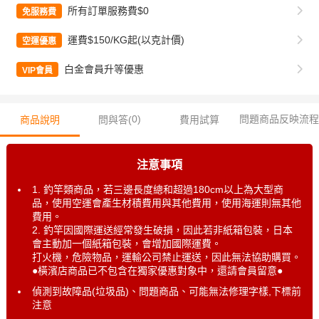
所有訂單服務費$0
免服務費
運費$150/KG起(以克計價)
空運優惠
白金會員升等優惠
VIP會員
0
)
問題商品反映流程
商品說明
問與答(
費用試算
注意事項
1. 釣竿類商品，若三邊長度總和超過180cm以上為大型商
品，使用空運會產生材積費用與其他費用，使用海運則無其他
費用。
2. 釣竿因國際運送經常發生破損，因此若非紙箱包裝，日本
會主動加一個紙箱包裝，會增加國際運費。
打火機，危險物品，運輸公司禁止運送，因此無法協助購買。
●橫濱店商品已不包含在獨家優惠對象中，還請會員留意●
偵測到故障品(垃圾品)、問題商品、可能無法修理字樣,下標前
注意