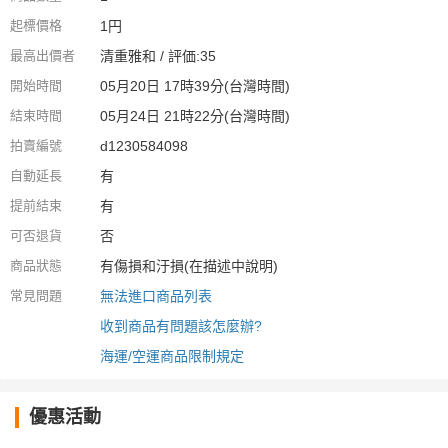
起標價格
1円
最高出價者
清重雅和 / 評価:35
開始時間
05月20日 17時39分(台灣時間)
結束時間
05月24日 21時22分(台灣時間)
拍賣編號
d1230584098
自動延長
有
提前結束
有
可否退貨
否
商品狀態
有傷損和汙損(在描述中說明)
常見問題
無法進口商品列表
收到商品有問題該怎麼辦?
海運/空運商品限制規定
優惠活動