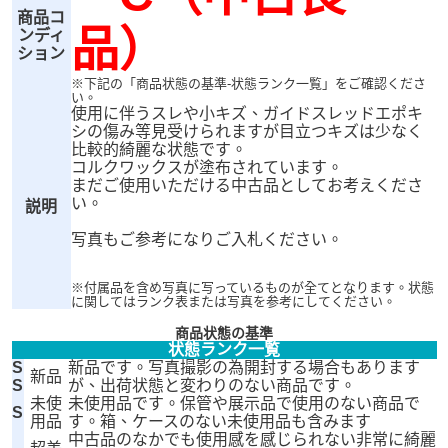
商品コ
品）
ンディ
ション
※下記の「商品状態の基準-状態ランク一覧」をご確認くださ
い。
使用に伴うスレや小キズ、ガイドスレッドエポキ
シの傷み等見受けられますが目立つキズは少なく
比較的綺麗な状態です。
コルクワックスが塗布されています。
まだご使用いただける中古品としてお考えくださ
い。
説明
写真もご参考になりご入札ください。
※付属品を含め写真に写っているものが全てとなります。状態
に関してはランク表または写真を参考にしてください。
商品状態の基準
状態ランク一覧
S
新品です。写真撮影の為開封する場合もあります
新品
S
が、出荷状態と変わりのない商品です。
未使
未使用品です。保管や展示品で使用のない商品で
S
用品
す。箱、ケースのない未使用品も含みます
中古品のなかでも使用感を感じられない非常に綺麗