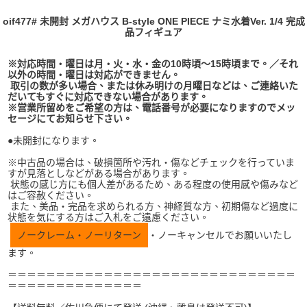
oif477# 未開封 メガハウス B-style ONE PIECE ナミ水着Ver. 1/4 完成
品フィギュア
※対応時間・曜日は月・火・水・金の10時頃～15時頃まで。／それ
以外の時間・曜日は対応ができません。
取引の数が多い場合、または休み明けの月曜日などは、ご連絡いた
だいてもすぐに対応できない場合があります。
※営業所留めをご希望の方は、電話番号が必要になりますのでメッ
セージにてお知らせ下さい。
●未開封になります。
※中古品の場合は、破損箇所や汚れ・傷などチェックを行っていま
すが見落としなどがある場合があります。
状態の感じ方にも個人差があるため、ある程度の使用感や傷みなど
はご容赦ください。
また、美品・完品を求められる方、神経質な方、初期傷など過度に
状態を気にする方はご入札をご遠慮ください。
ノークレーム・ノーリターン
・ノーキャンセルでお願いいたし
ます。
＝＝＝＝＝＝＝＝＝＝＝＝＝＝＝＝＝＝＝＝＝＝＝＝＝＝＝＝＝＝
＝＝＝＝＝＝＝＝＝＝＝＝＝＝