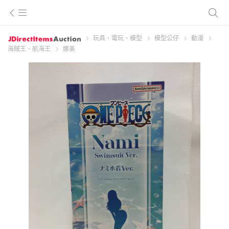
玩具、電玩、模型
模型公仔
動漫
海賊王、航海王
娜美