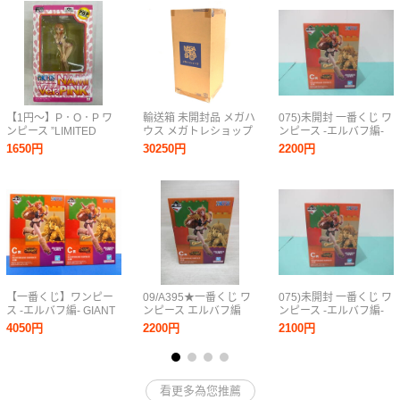
【1円～】P．O．P ワ
輸送箱 未開封品 メガハ
075)未開封 一番くじ ワ
ンピース ”LIMITED
ウス メガトレショップ
ンピース -エルバフ編-
EDITION” ナミver．
B-style ONE PIECE ワ
GIANT BASH!! Vol.1 C
1650円
30250円
2200円
PINK
ンピース ナミ 水着Ver
賞 ナミ MASTERLISE
彩色済完成品 フィギュ
EXPIECE フィギュア
ア
②
【一番くじ】ワンピー
09/A395★一番くじ ワ
075)未開封 一番くじ ワ
ス -エルバフ編- GIANT
ンピース エルバフ編
ンピース -エルバフ編-
BASH!! Vol.1 C賞 ナミ
GIANT BASH!! Vol.1 C
GIANT BASH!! Vol.1 C
4050円
2200円
2100円
MASTERLISE
賞 ナミ MASTERLISE
賞 ナミ MASTERLISE
EXPIECE 2点セット☆
EXPIECE★バンダイス
EXPIECE フィギュア
未開封（4787）
ピリッツ★外箱開封済
み 中古品
看更多為您推薦