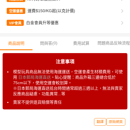
運費$150/KG起(以克計價)
空運優惠
白金會員升等優惠
VIP會員
0
)
問題商品反映流程
商品說明
問與答(
費用試算
注意事項
模型玩具商品無法使用海運運送，空運會產生材積費用，可使
用
日本郵局海運直送
。貼心提醒：商品外箱三邊總合低於
75cm以下，使用空運會較划算。
※日本郵局海運直送抵台時間通常超過三週以上，無法與賣家
反應商品疑慮、功能異常...等
賣家不提供退貨賠償等責任
翻譯
原始網頁