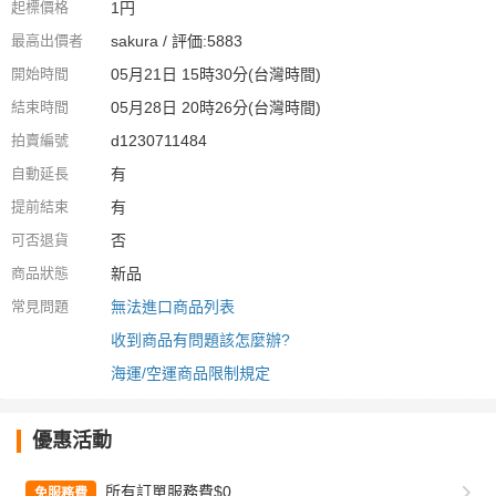
起標價格
1円
最高出價者
sakura / 評価:5883
開始時間
05月21日 15時30分(台灣時間)
結束時間
05月28日 20時26分(台灣時間)
拍賣編號
d1230711484
自動延長
有
提前結束
有
可否退貨
否
商品狀態
新品
常見問題
無法進口商品列表
收到商品有問題該怎麼辦?
海運/空運商品限制規定
優惠活動
所有訂單服務費$0
免服務費