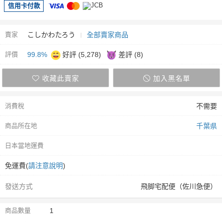
信用卡付款
賣家
こしかわたろう
全部賣家商品
評價
99.8%
好評 (5,278)
差評 (8)
收藏此賣家
加入黑名單
消費稅
不需要
商品所在地
千葉県
日本當地運費
免運費(
請注意說明
)
發送方式
飛脚宅配便（佐川急便）
商品數量
1