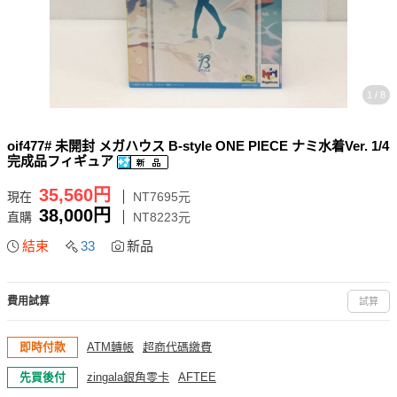
1 / 8
oif477# 未開封 メガハウス B-style ONE PIECE ナミ水着Ver. 1/4
完成品フィギュア
35,560円
現在
NT7695元
38,000円
直購
NT8223元
結束
33
新品
費用試算
試算
即時付款
ATM轉帳
超商代碼繳費
先買後付
zingala銀角零卡
AFTEE