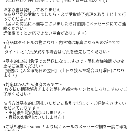
【送料無料／佐川急便にて発送 (沖縄、離島は発送不可)】
※領収書は発行しておりません。
※商品発送後受取りましたら、必ず受取終了処理を取引ナビ上で行
ってください。
（届いた商品に不備等ございましたら評価前にメッセージにてご連
絡ください。
評価後ですと対応できない場合があります。）
●商品はタイトルの物になり、内容物は写真にあるものが全てで
す。
タイトルと写真が異なる場合は写真を優先してください。
●基本的に佐川急便での発送になりますので、落札者様独断での変
更はご遠慮ください。
(発送は【入金確認日の翌日】 (土日を挟んだ場合は月曜日)になり
ます。)
●対応はかんたん決済のみです。
お支払い期限が過ぎますと落札者都合キャンセルになりますのでご
了承ください。
※当方は基本的に落札いただいた取引ナビにて、ご連絡をさせてい
ただいております。
・出荷後も電話対応はしません。
・直接のお取引はいたしません！
●ご落札後は、yahoo！より届くメールのメッセージ欄を一度ご確認