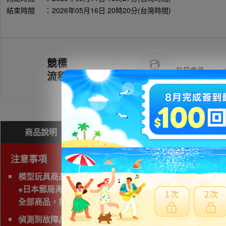
結束時間
：
2026年05月16日 20時20分(台灣時間)
競標
註冊會員
流程
商品說明
問與答(
0
)
費用試算
注意事項
模型玩具商品無法使用海運運送，空運會產生材積費用，
※日本郵局海運直送抵台時間通常超過三週以上，無法與賣家
全部商品，無法一起付款與寄送、會產生個別費用
偵測到故障品(垃圾品)、問題商品、可能無法修理字樣,下