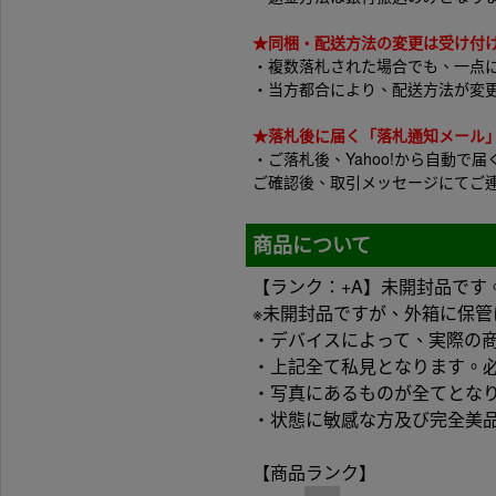
★同梱・配送方法の変更は受け付
・複数落札された場合でも、一点
・当方都合により、配送方法が変
★落札後に届く「落札通知メール
・ご落札後、Yahoo!から自動
ご確認後、取引メッセージにてご
商品について
【ランク：+A】未開封品です
※未開封品ですが、外箱に保
・デバイスによって、実際の
・上記全て私見となります。
・写真にあるものが全てとな
・状態に敏感な方及び完全美
【商品ランク】