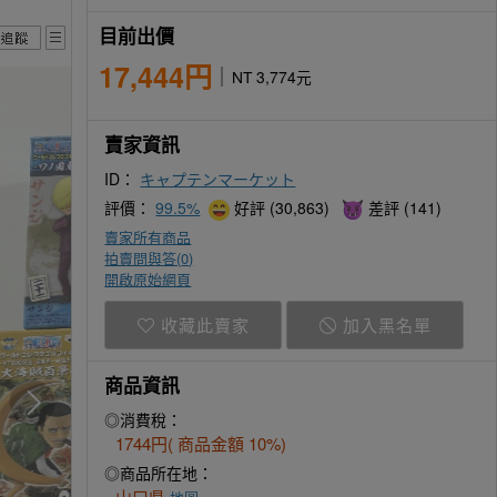
目前出價
17,444円
NT 3,774元
賣家資訊
ID：
キャプテンマーケット
評價：
99.5%
好評 (30,863)
差評 (141)
賣家所有商品
拍賣問與答(
0
)
開啟原始網頁
收藏此賣家
加入黑名單
商品資訊
◎消費稅：
1744円( 商品金額 10%)
◎商品所在地：
山口県