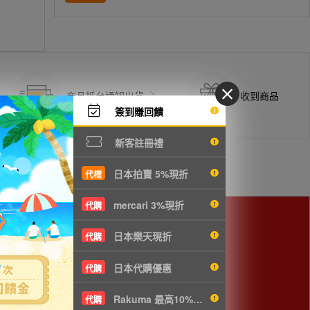
商品抵台通知出貨
收到商品
簽到賺回饋
新客註冊禮
日本拍賣 5%現折
代標
mercari 3%現折
代購
日本樂天現折
代購
cm以下，使用空運會較划算。
日本代購優惠
代購
Rakuma 最高10%現折
代購