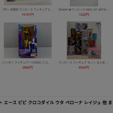
1円～ 未開封 ワンピース フィギュア 23点まとめ ルフィ ゾロ サンジ ミホーク くま ボニー ミホーク 一番くじ 他 ☆良品☆[30-0804-7M11]
09/A241★ワンピース KING OF ARTIST YAMATO -SPECIAL ver.- ヤマト★フィギュア★バンプレスト★プライズ★未開封品
15191円
1222円
バンダイ フィギュアーツZERO ニコロビン ドレスローザ編 ワンピース/未開封 同梱不可 [211-9734]
ワンピース フィギュア セット まとめ ONEPIECE 一番くじ ルフィ ボニー くま マルコ バギー ロブ・ルッチ 白ひげ リンリン カタクリ
2860円
6500円
 エース ビビ クロコダイル ウタ ペローナ レイジュ 他 ま