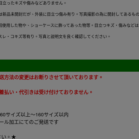
目立ったキズや傷みなどありません。
は新品未開封だが、外装に目立つ傷み有り。写真撮影の為に開封してあるも
回使用した物や、ショーケースに飾ってあった物等。目立つキズ・傷みなどは
スレ・コキズ等有り。写真と説明文を良く確認してください。
。
発送方法の変更はお断りさせて頂いております。
。着払い・代引きは受け付けておりません。
 60サイズ以上～160サイズ以内
ボール加工にてのご発送です
さい。★