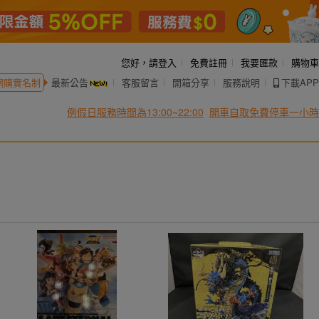
您好，
請登入
免費註冊
我要匯款
購物車
網購實名制
最新公告
客服留言
開箱分享
服務說明
下載APP
例假日服務時間為13:00~22:00
開車自取免費停車一小時