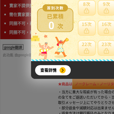
賣家不提供退貨賠償等責任
需在賣家要求時間完成匯款
0
同捆不可，商品會有獨立的日本運費。
同捆不可，商品會有獨立的日本運費
google翻譯
此功能 由google翻譯提供參考，樂淘不保證翻譯內容之正確性，詳
查看詳情
注意事項や商品説明をよく
★商品は
ノークレーム・ノーリタ
・当方に重大な瑕疵が有った場合
の全てをご返送いただいてから、
取引メッセージ上にてやりとりさ
・部分返金や減額対応は出来ませ
・返金方法は銀行振込のみとなり