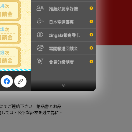
推薦好友享好禮
日本空運優惠
zingala銀角零卡
寫開箱送回饋金
會員分級制度
にてご連絡下さい。納品書とお品
関しては、公平な証左を残す為に、