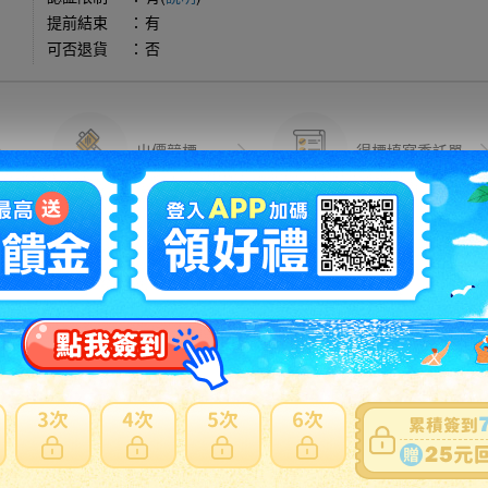
提前結束
：
有
可否退貨
：
否
出價競標
得標填寫委託單
問題商品反映流程
可使用
日本郵局海運直送
。貼心提醒：商品外箱三邊總合低於75
反應商品疑慮、功能異常...等
標前注意