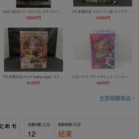
ONE PIECE ワールドコレクタブルフィギュア PREMIUM -WE ARE ETERNAL-他一番くじB賞ウソップ、コレクタブル8点
1円 未開封品 ラストワン賞 カイドウ -魂豪示像- メタリックカラーver. 一番くじ ワンピース EX 龍と袂を連ねし猛者達 ワンピース
33000円
14300円
1円 未開封品 P.O.P Sailing Again コアラ ワンピース/P.O.Pシリーズ
メガハウス ヴァイオレット ワンピース エクセレントモデル Portrait.Of.Pirates ’Sailing Again’ 同梱不可 [50-9788]
6105円
4620円
全部相關商品
記錄
詳細
出價次數
剩餘時間
とめ セ
12
結束