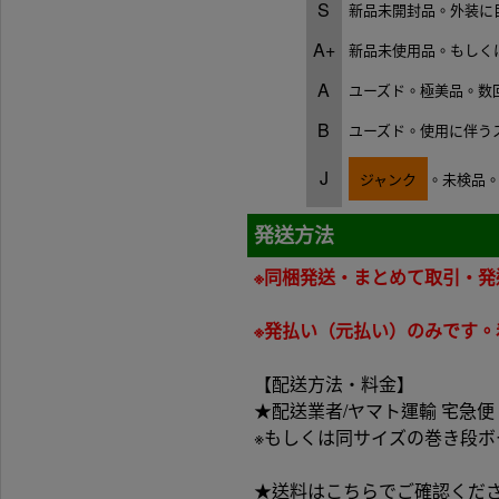
S
新品未開封品。外装に
A+
新品未使用品。もしく
A
ユーズド。極美品。数
B
ユーズド。使用に伴う
J
ジャンク
。未検品
発送方法
※同梱発送・まとめて取引・
※発払い（元払い）のみです
【配送方法・料金】
★配送業者/ヤマト運輸 宅急便
※もしくは同サイズの巻き段
★送料はこちらでご確認くだ