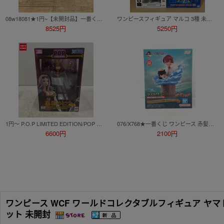
08w18081★1円~【未開封品】一番くじ ワンピース エルバフ編 GIANT BASH!! Vol.1 D賞 ドリー MASTERLISE EXPIECE フィギュア中古【水戸店】
ワンピースフィギュア マルコ 3種 未開封品 一番くじ EXTRA CLOSET C賞 ・F賞 （ワールドコレクタブル WCF ワーコレ）/ ルームライト
8525円
5250円
1円～ P.O.P LIMITED EDITION/POP ONE PIECE 黒檻のヒナ 再販
076/X768★一番くじ ワンピース 赤髪海賊団 ラストワン賞 シャンクス＆ルフィ Revible Moment フィギュア 未開封品
6600円
2100円
ワンピース WCF ワールドコレクタブルフィギュア ヤマト
ット 未開封