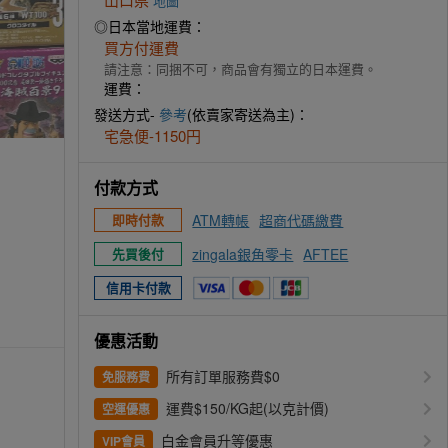
地圖
◎日本當地運費：
買方付運費
請注意：同捆不可，商品會有獨立的日本運費。
運費：
發送方式-
參考
(依賣家寄送為主)：
宅急便-1150円
付款方式
ATM轉帳
超商代碼繳費
即時付款
zingala銀角零卡
AFTEE
先買後付
信用卡付款
優惠活動
所有訂單服務費$0
免服務費
運費$150/KG起(以克計價)
空運優惠
白金會員升等優惠
VIP會員