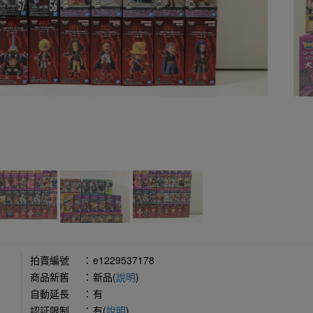
拍賣編號
：
e1229537178
商品新舊
：
新品(
說明
)
自動延長
：
有
認証限制
：
有(
說明
)