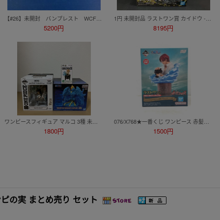
【#26】未開封 バンプレスト WCF ONEPIECE ワールドコレクタブルフィギュア 熊本復興プロジェクト ジンベエ、ルフィ、フランキー 3個
1円 未開封品 ラストワン賞 カイドウ -魂豪示像- メタリックカラーver. 一番くじ ワンピース EX 龍と袂を連ねし猛者達 ワンピース
5200円
8195円
ワンピースフィギュア マルコ 3種 未開封品 一番くじ EXTRA CLOSET C賞 ・F賞 （ワールドコレクタブル WCF ワーコレ）/ ルームライト
076/X768★一番くじ ワンピース 赤髪海賊団 ラストワン賞 シャンクス＆ルフィ Revible Moment フィギュア 未開封品
1800円
1500円
ワンピの実 まとめ売り セット