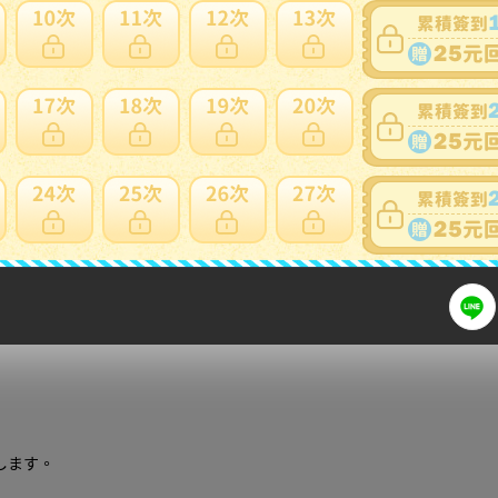
細問題說明請使用商品問與答
や汚れ等はご容赦ください。
します。