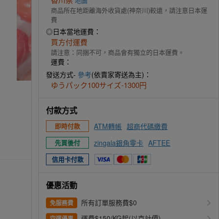
地圖
商品所在地距離海外收貨處(神奈川)較遠，請注意日本運
費
◎日本當地運費：
買方付運費
請注意：同捆不可，商品會有獨立的日本運費。
運費：
發送方式-
參考
(依賣家寄送為主)：
ゆうパック100サイズ-1300円
付款方式
ATM轉帳
超商代碼繳費
即時付款
zingala銀角零卡
AFTEE
先買後付
信用卡付款
優惠活動
所有訂單服務費$0
免服務費
運費$150/KG起(以克計價)
空運優惠