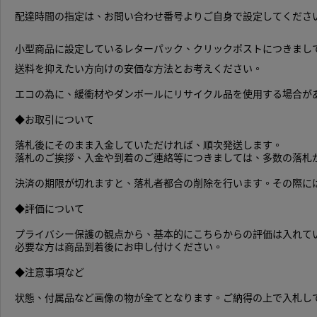
配達時間の指定は、お問い合わせ番号よりご自身で設定してくださ
小型商品に設定しているレターパック、クリックポストにつきまし
送料を抑えたい方向けの安価な方法とお考えください。
エコの為に、緩衝材やダンボールにリサイクル品を使用する場合が
◆お取引について
落札後にそのまま入金していただければ、順次発送します。
落札のご挨拶、入金や到着のご連絡等につきましては、多数の落札
決済の期限が切れますと、落札者都合の削除を行います。その際に
◆評価について
プライバシー保護の観点から、基本的にこちらからの評価は入れて
必要な方は商品到着後にお申し付けください。
◆注意事項など
状態、付属品など画像の物が全てとなります。ご納得の上で入札し