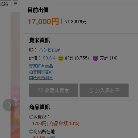
目前出價
17,000円
NT 3,678元
賣家資訊
ID：
ハシビロ屋
評價：
99.6%
好評 (3,755)
差評 (14)
賣家所有商品
拍賣問與答(
0
)
開啟原始網頁
收藏此賣家
加入黑名單
商品資訊
◎消費稅：
1700円( 商品金額 10%)
◎商品所在地：
香川県