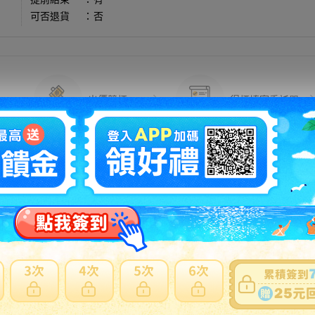
可否退貨
：
否
出價競標
得標填寫委託單
問題商品反映流程
可使用
日本郵局海運直送
。貼心提醒：商品外箱三邊總合低於75
反應商品疑慮、功能異常...等