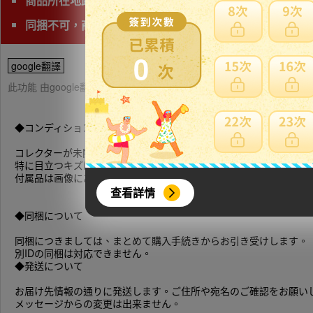
商品所在地距離海外收貨處(神奈川)較遠，請注意日本運費
同捆不可，商品會有獨立的日本運費
0
google翻譯
此功能 由google翻譯提供參考，樂淘不保證翻譯內容之正確性，詳
◆コンディション
コレクターが未開封で保管していた物のまとめ売りとなります。
特に目立つキズは撮影して掲載していますが、撮影しきれないスレ
付属品は画像にあるものが全てです。
查看詳情
◆同梱について
同梱につきましては、まとめて購入手続きからお引き受けします。
別IDの同梱は対応できません。
◆発送について
お届け先情報の通りに発送します。ご住所や宛名のご確認をお願い
メッセージからの変更は出来ません。