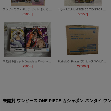
ワンピース フィギュア セット まとめ ONEPIECE 一番くじ ルフィ ボニー くま マルコ バギー ロブ・ルッチ 白ひげ リンリン カタクリ
1円～ P.O.P LIMITED EDITION/POP ONE PIECE 黒檻のヒナ 再販
6500円
6055円
未開封 2種セット Grandista マーシャル D ティーチ モンキー・D・ ルフィ ギア5 フィギュア ワンピース 黒ひげ
Portrait.Of.Pirates ワンピース WA-MAXIMUM 百獣海賊団 大看板 火災のキング
2500円
22500円
未開封 ワンピース ONE PIECE ガシャポン バンダイ 