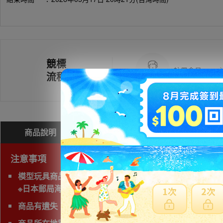
競標
註冊會員
流程
商品說明
問與答(
0
)
費用試算
注意事項
模型玩具商品無法使用海運運送，空運會產生材積費用，
※日本郵局海運直送抵台時間通常超過三週以上，無法與賣家
商品有遺失