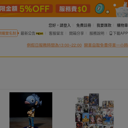
您好，
請登入
免費註冊
我要匯款
購物車
網購實名制
最新公告
客服留言
開箱分享
服務說明
下載APP
例假日服務時間為13:00~22:00
開車自取免費停車一小時