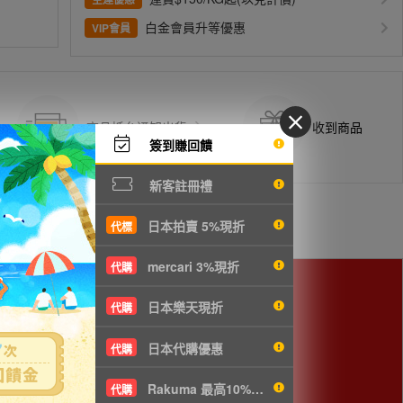
白金會員升等優惠
VIP會員
商品抵台通知出貨
收到商品
簽到賺回饋
新客註冊禮
日本拍賣 5%現折
代標
mercari 3%現折
代購
日本樂天現折
代購
cm以下，使用空運會較划算。
日本代購優惠
代購
Rakuma 最高10%現折
代購