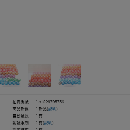
拍賣編號
：
e1229795756
商品新舊
：
新品(
說明
)
自動延長
：
有
認証限制
：
有(
說明
)
提前結束
：
有