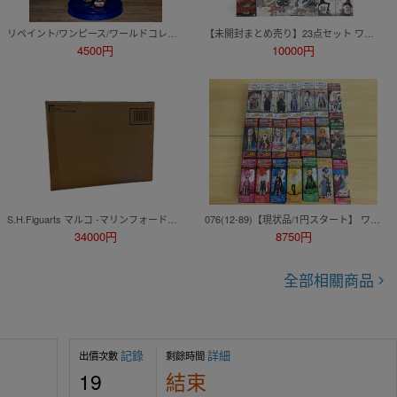
リペイント/ワンピース/ワールドコレクタブルフィギュア/ワーコレ/カスタムペイント/ONEPIECE WCF figure repaint
【未開封まとめ売り】23点セット ワンピース ONE PIECE アニメ プライズ 一番くじ フィギュア ルフィ ゾロ ロビン シャンクス クザン 他
4500円
10000円
S.H.Figuarts マルコ -マリンフォード頂上決戦- 輸送箱未開封
076(12-89)【現状品/1円スタート】 ワンピース ワールドコレクタブルフィギュア 21箱 まとめ 海軍 ドレスローザ FIGHT!! ハチノス 他
34000円
8750円
全部相關商品
記錄
詳細
出價次數
剩餘時間
19
結束