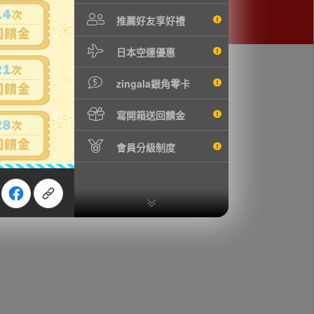
推薦好友享好禮
日本空運優惠
zingala銀角零卡
寫開箱送回饋金
會員分級制度