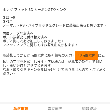
ホンダ フィット 3D カーボンGTウイング
GE6～9
GP1/4
ノーマル、RS、ハイブリッド全グレードに装着出来ると思います。
両面テープ除去済み
ボルト類新品に付け替え済み
ボディ側に穴あけ加工しておりました。
フィッティングに関してはお答え出来かねます。
※落札してから24時間以内に取引情報の入力、
48時間以内
に支
払いの完了をお願いします。無い場合は「落札者の都合」で削除
し、悪い評価とさせて頂きます。
なお、取り引きキャンセルは受け付けておりませんので、ご了承く
ださい。
為您推薦
賣家商品
瀏覽記錄