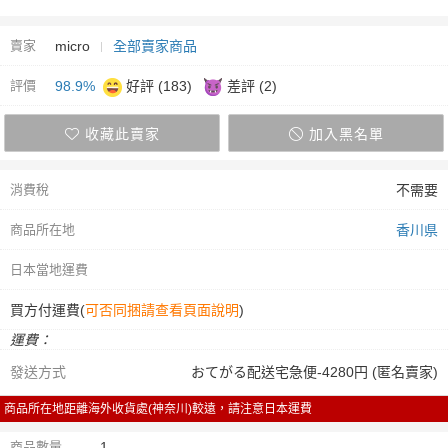
賣家
micro
全部賣家商品
評價
98.9%
好評 (183)
差評 (2)
收藏此賣家
加入黑名單
消費稅
不需要
商品所在地
香川県
日本當地運費
買方付運費(
可否同捆請查看頁面說明
)
運費：
發送方式
おてがる配送宅急便-4280円 (匿名賣家)
商品所在地距離海外收貨處(神奈川)較遠，請注意日本運費
商品數量
1