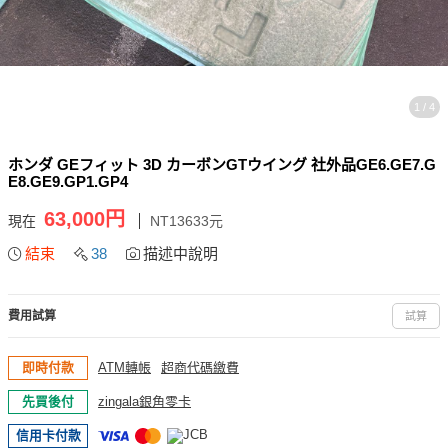
1 / 4
ホンダ GEフィット 3D カーボンGTウイング 社外品GE6.GE7.G
E8.GE9.GP1.GP4
63,000円
現在
NT13633元
結束
38
描述中說明
費用試算
試算
即時付款
ATM轉帳
超商代碼繳費
先買後付
zingala銀角零卡
信用卡付款