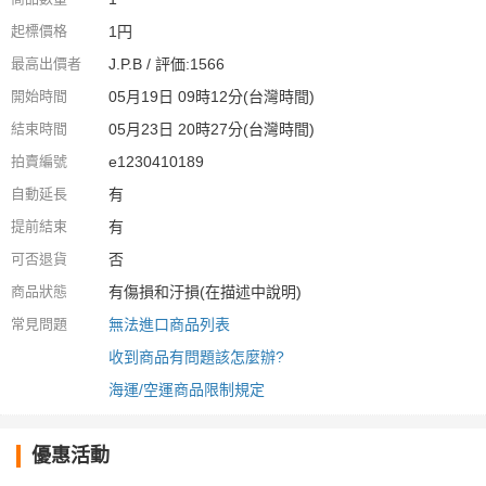
起標價格
1円
最高出價者
J.P.B / 評価:1566
開始時間
05月19日 09時12分(台灣時間)
結束時間
05月23日 20時27分(台灣時間)
拍賣編號
e1230410189
自動延長
有
提前結束
有
可否退貨
否
商品狀態
有傷損和汙損(在描述中說明)
常見問題
無法進口商品列表
收到商品有問題該怎麼辦?
海運/空運商品限制規定
優惠活動