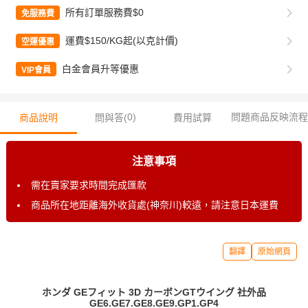
所有訂單服務費$0
免服務費
運費$150/KG起(以克計價)
空運優惠
白金會員升等優惠
VIP會員
0
)
問題商品反映流程
商品說明
問與答(
費用試算
注意事項
需在賣家要求時間完成匯款
商品所在地距離海外收貨處(神奈川)較遠，請注意日本運費
翻譯
原始網頁
ホンダ GEフィット 3D カーボンGTウイング 社外品
GE6.GE7.GE8.GE9.GP1.GP4