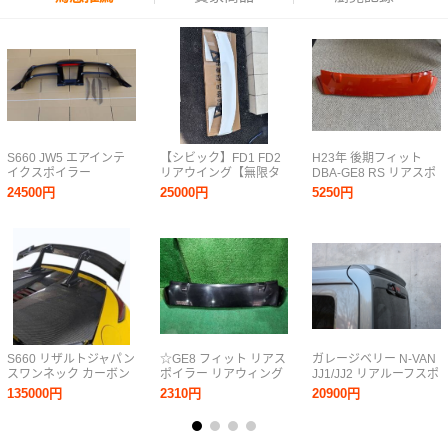
S660 JW5 エアインテ
【シビック】FD1 FD2
H23年 後期フィット
イクスポイラー
リアウイング【無限タ
DBA-GE8 RS リアスポ
Result Japan
イプ】
イラー ウイング エアロ
24500円
25000円
5250円
ホンダ 純正 サンセット
オレンジ
S660 リザルトジャパン
☆GE8 フィット リアス
ガレージベリー N-VAN
スワンネック カーボン
ポイラー リアウィング
JJ1/JJ2 リアルーフスポ
GTウイング & Kパーツ
カラーコードB92P GE
イラー
135000円
2310円
20900円
カーボン エンジン フー
西濃運輸営業所留め
ド トランク [A35311]