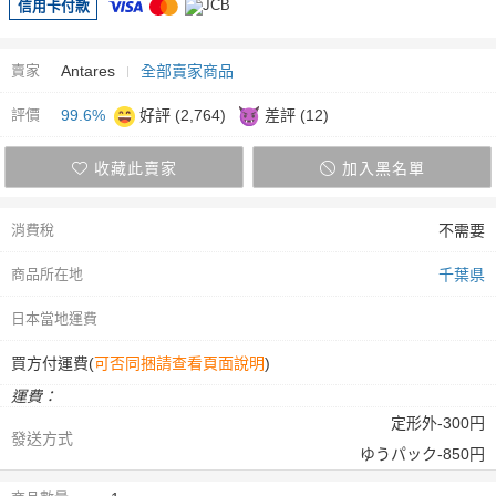
信用卡付款
賣家
Antares
全部賣家商品
評價
99.6%
好評 (2,764)
差評 (12)
收藏此賣家
加入黑名單
消費稅
不需要
商品所在地
千葉県
日本當地運費
買方付運費(
可否同捆請查看頁面說明
)
運費：
定形外-300円
發送方式
ゆうパック-850円