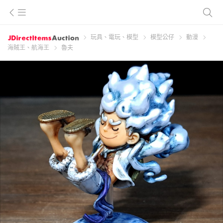
玩具、電玩、模型
模型公仔
動漫
海賊王、航海王
魯夫