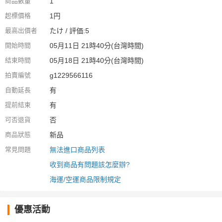
商品數量
1
起標價格
1円
最高出價者
たけ / 評価:5
開始時間
05月11日 21時40分(台灣時間)
結束時間
05月18日 21時40分(台灣時間)
拍賣編號
g1229566116
自動延長
有
提前結束
有
可否退貨
否
商品狀態
新品
常見問題
無法進口商品列表
收到商品有問題該怎麼辦?
海運/空運商品限制規定
優惠活動