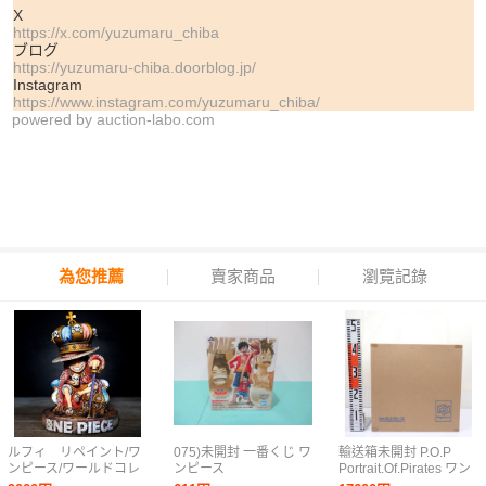
X
https://x.com/yuzumaru_chiba
ブログ
https://yuzumaru-chiba.doorblog.jp/
Instagram
https://www.instagram.com/yuzumaru_chiba/
powered by
auction-labo.com
為您推薦
賣家商品
瀏覽記錄
ルフィ リペイント/ワ
075)未開封 一番くじ ワ
輸送箱未開封 P.O.P
ンピース/ワールドコレ
ンピース
Portrait.Of.Pirates ワン
クタブルフィギュア/ワ
MONKEY.D.LUFFY 冒
ピース “SA-MAXIMUM”