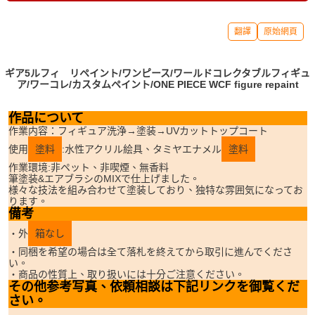
翻譯
原始網頁
ギア5ルフィ リペイント/ワンピース/ワールドコレクタブルフィギュ
ア/ワーコレ/カスタムペイント/ONE PIECE WCF figure repaint
作品について
作業内容：フィギュア洗浄→塗装→UVカットトップコート
使用
塗料
:水性アクリル絵具、タミヤエナメル
塗料
作業環境:非ペット、非喫煙、無香料
筆塗装&エアブラシのMIXで仕上げました。
様々な技法を組み合わせて塗装しており、独特な雰囲気になってお
ります。
備考
・外
箱なし
・同梱を希望の場合は全て落札を終えてから取引に進んでくださ
い。
・商品の性質上、取り扱いには十分ご注意ください。
その他参考写真、依頼相談は下記リンクを御覧くだ
さい。