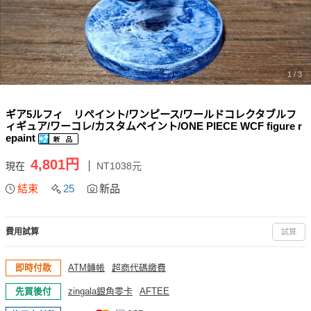
1 / 3
ギア5ルフィ リペイント/ワンピース/ワールドコレクタブルフ
ィギュア/ワーコレ/カスタムペイント/ONE PIECE WCF figure r
epaint
4,801円
現在
NT1038元
結束
25
新品
費用試算
試算
即時付款
ATM轉帳
超商代碼繳費
先買後付
zingala銀角零卡
AFTEE