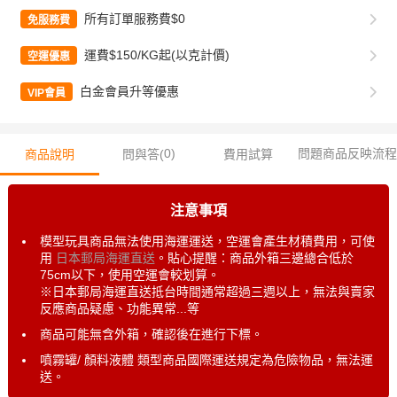
所有訂單服務費$0
免服務費
運費$150/KG起(以克計價)
空運優惠
白金會員升等優惠
VIP會員
0
)
問題商品反映流程
商品說明
問與答(
費用試算
注意事項
模型玩具商品無法使用海運運送，空運會產生材積費用，可使
用
日本郵局海運直送
。貼心提醒：商品外箱三邊總合低於
75cm以下，使用空運會較划算。
※日本郵局海運直送抵台時間通常超過三週以上，無法與賣家
反應商品疑慮、功能異常...等
商品可能無含外箱，確認後在進行下標。
噴霧罐/ 顏料液體 類型商品國際運送規定為危險物品，無法運
送。