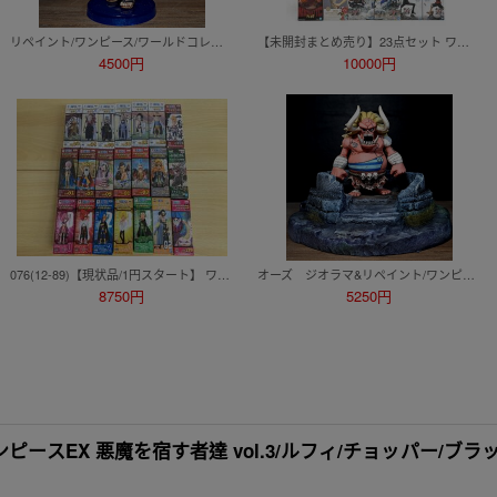
リペイント/ワンピース/ワールドコレクタブルフィギュア/ワーコレ/カスタムペイント/ONEPIECE WCF figure repaint
【未開封まとめ売り】23点セット ワンピース ONE PIECE アニメ プライズ 一番くじ フィギュア ルフィ ゾロ ロビン シャンクス クザン 他
4500円
10000円
076(12-89)【現状品/1円スタート】 ワンピース ワールドコレクタブルフィギュア 21箱 まとめ 海軍 ドレスローザ FIGHT!! ハチノス 他
オーズ ジオラマ&リペイント/ワンピース/ワールドコレクタブルフィギュア/ワーコレ/カスタムペイント/ONEPIECE WCF figure repaint
8750円
5250円
ンピースEX 悪魔を宿す者達 vol.3/ルフィ/チョッパー/ブラ