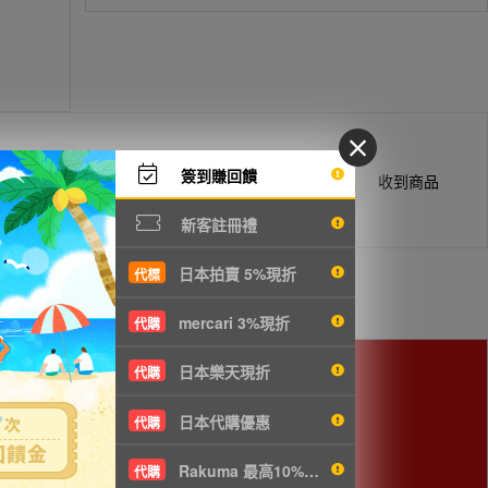
簽到賺回饋
商品抵台通知出貨
收到商品
新客註冊禮
日本拍賣 5%現折
代標
mercari 3%現折
代購
日本樂天現折
代購
cm以下，使用空運會較划算。
日本代購優惠
代購
Rakuma 最高10%現折
代購