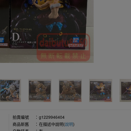
拍賣編號
：
g1229946404
商品新舊
：
在描述中說明(
說明
)