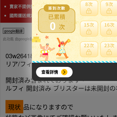
賣家不提供退貨賠償等責任
國際運送規定電池為危險物品，無法運送，購買後會幫您
0
google翻譯
此功能 由google翻譯提供參考，樂淘不保證翻譯內容之正確性，詳
03w26418/【3点セット】ワンピース 
リア/フィギュア
查看詳情
開封済み含まれております。
ルフィ 開封済み ブリスターは未開封
現状
品になりますので