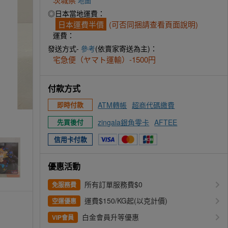
地圖
◎日本當地運費：
日本運費半價
(可否同捆請查看頁面說明)
運費：
發送方式-
參考
(依賣家寄送為主)：
宅急便（ヤマト運輸）-1500円
付款方式
ATM轉帳
超商代碼繳費
即時付款
zingala銀角零卡
AFTEE
先買後付
信用卡付款
優惠活動
所有訂單服務費$0
免服務費
運費$150/KG起(以克計價)
空運優惠
白金會員升等優惠
VIP會員