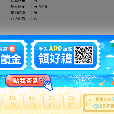
自動延長
：
有
認証限制
：
有(
說明
)
提前結束
：
有
可否退貨
：
否
出價競標
得標填寫委託單
問題商品反映流程
可使用
日本郵局海運直送
。貼心提醒：商品外箱三邊總合低於75
反應商品疑慮、功能異常...等
注意