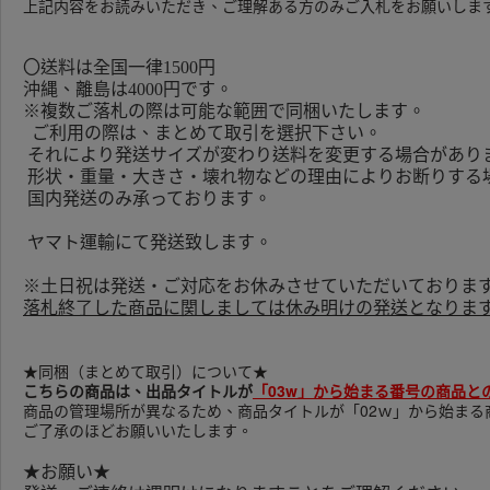
上記内容をお読みいただき、ご理解ある方のみご入札をお願いしま
〇送料は全国一律1500円
沖縄、離島は4000円です。
※複数ご落札の際は可能な範囲で同梱いたします。
ご利用の際は、まとめて取引を選択下さい。
それにより発送サイズが変わり送料を変更する場合があり
形状・重量・大きさ・壊れ物などの理由によりお断りする
国内発送のみ承っております。
ヤマト運輸にて発送致します。
※土日祝は発送・ご対応をお休みさせていただいておりま
落札終了した商品に関しましては休み明けの発送となりま
★同梱（まとめて取引）について★
こちらの商品は、出品タイトルが
「03w」から始まる番号の商品と
商品の管理場所が異なるため、商品タイトルが「02ｗ」から始まる
ご了承のほどお願いいたします。
★お願い★