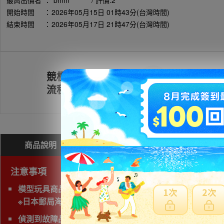
最高出價者
：
bmm******** / 評價:2
開始時間
：
2026年05月15日 01時43分(台灣時間)
結束時間
：
2026年05月17日 21時47分(台灣時間)
競標
註冊會員
流程
商品說明
問與答(
0
)
費用試算
注意事項
模型玩具商品無法使用海運運送，空運會產生材積費用，
※日本郵局海運直送抵台時間通常超過三週以上，無法與賣家
偵測到故障品(垃圾品)、有照片及說明以外的問題，下標前