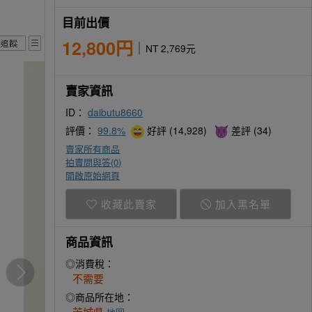
目前出價
12,800円
NT 2,769元
賣家資訊
ID：
daibutu8660
評價：
99.8%
好評 (14,928)
差評 (34)
賣家所有商品
拍賣問與答(
0
)
開啟原始網頁
收藏此賣家
加入黑名單
商品資訊
◎消費稅：
不需要
◎商品所在地：
茨城県