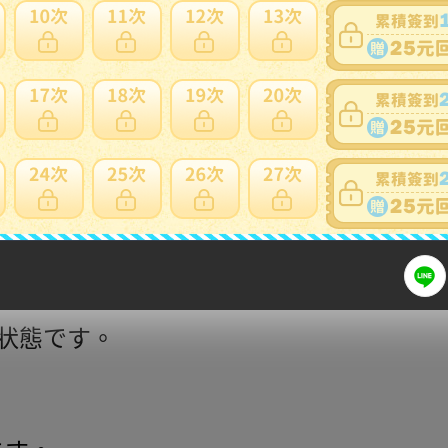
取出丟棄。
細問題說明請使用商品問與答
一番くじ まとめ/ワンピースEX 悪魔を宿す者
の状態です。