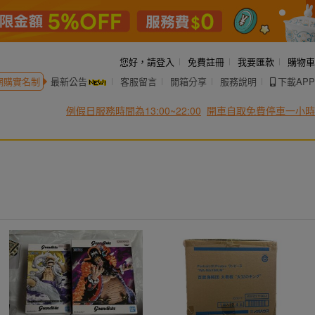
您好，
請登入
免費註冊
我要匯款
購物車
網購實名制
最新公告
客服留言
開箱分享
服務說明
下載APP
例假日服務時間為13:00~22:00
開車自取免費停車一小時