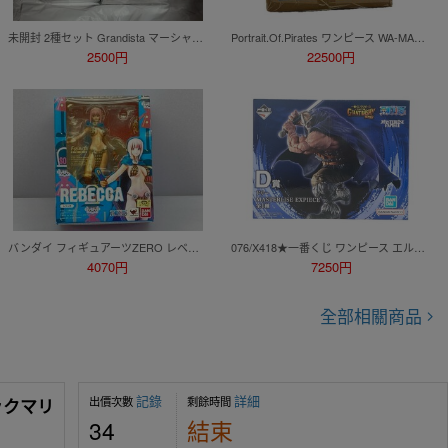
未開封 2種セット Grandista マーシャル D ティーチ モンキー・D・ ルフィ ギア5 フィギュア ワンピース 黒ひげ
Portrait.Of.Pirates ワンピース WA-MAXIMUM 百獣海賊団 大看板 火災のキング
2500円
22500円
バンダイ フィギュアーツZERO レベッカ ワンピース 同梱不可 [211-9745]
076/X418★一番くじ ワンピース エルバフ編 GIANT BASH!! Vol.1 D賞 ドリー フィギュア 未開封品
4070円
7250円
全部相關商品
記錄
詳細
出價次數
剩餘時間
ックマリ
34
結束