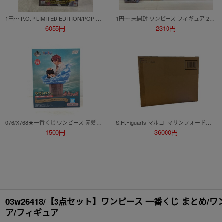
1円～ P.O.P LIMITED EDITION/POP ONE PIECE 黒檻のヒナ 再販
1円～ 未開封 ワンピース フィギュア 23点まとめ ルフィ ゾロ サンジ ミホーク くま ボニー ミホーク 一番くじ 他 ☆良品☆[30-0804-7M11]
6055円
2310円
076/X768★一番くじ ワンピース 赤髪海賊団 ラストワン賞 シャンクス＆ルフィ Revible Moment フィギュア 未開封品
S.H.Figuarts マルコ -マリンフォード頂上決戦- 輸送箱未開封
1500円
36000円
03w26418/【3点セット】ワンピース 一番くじ まとめ/ワ
ア/フィギュア