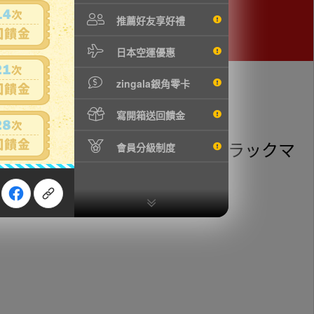
推薦好友享好禮
日本空運優惠
zingala銀角零卡
寫開箱送回饋金
達 vol.3/ルフィ/チョッパー/ブラックマ
會員分級制度