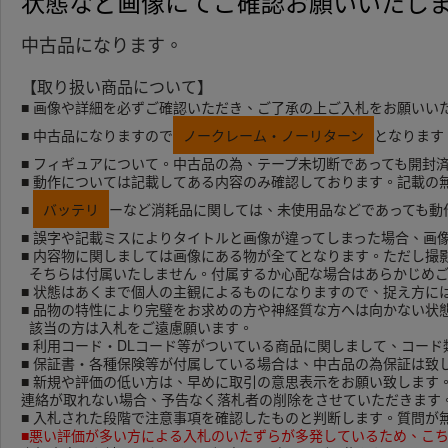
状態など画像にてご確認お願いいたし
中古品になります。
【取り扱い商品について】
■ 画像や詳細を必ずご確認いただき、ご了承の上ご入札をお願いい
■ 中古品になりますので
ノークレーム・ノーリターン
となります
■ フィギュアについて。中古品の為、テープ未切断であっても開封
■ 動作については記載してある内容のみ確認しております。記載の
■
バッテリ
ーなど消耗品に関しては、未使用品などであっても動
■ 誤字や記載ミスによりタイトルと画像が違ってしまった場合、画
■ 内容物に関しましては画像にある物が全てとなります。ただし撮
そちらは付属いたしません。付属するか心配な場合はあらかじめご
■ 状態はあくまで個人の主観によるものになりますので、捉え方に
■ 品物の特性により完璧をお求めの方や神経質な方へは向かない状
該当の方は入札をご遠慮願います。
■ 利用コード・DLコード等がついている商品に関しまして、コー
■ 保証書・各種保険等が付属している場合は、中古品の為保証は致
■ 新規や評価の低い方は、早めに取引の意思表示をお願い致します
連絡が取れない場合、予告なく落札者の削除をさせていただきます
■ 入札された段階で注意事項を確認したものと判断します。質問が
■悪い評価が多い方による入札のいたずらが多発しているため、こ