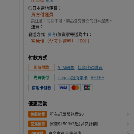
地圖
◎日本當地運費：
買方付運費
請注意：同捆不可，商品會有獨立的日本運費。
運費：
發送方式-
參考
(依賣家寄送為主)：
宅急便（ヤマト運輸）-100円
付款方式
ATM轉帳
超商代碼繳費
即時付款
zingala銀角零卡
AFTEE
先買後付
信用卡付款
優惠活動
所有訂單服務費$0
免服務費
運費$150/KG起(以克計價)
空運優惠
白金會員升等優惠
VIP會員