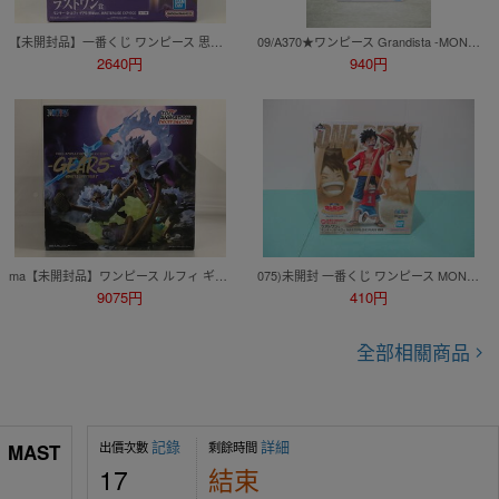
【未開封品】一番くじ ワンピース 思い描く未来 ラストワン賞 モンキー・D・ルフィ ギア5 野球ver. MASTERLISE EXPIECE R37735 wa◇64
09/A370★ワンピース Grandista -MONKEY.D.LUFFY GEAR5-Ⅲ モンキー・D・ルフィ ギア5★フィギュア★ニカ★バンダイ★プライズ★未開封品
2640円
940円
ma【未開封品】ワンピース ルフィ ギア5 TOEI ANIMATION COLLECTION GEAR5 フィギュア ma◇64
075)未開封 一番くじ ワンピース MONKEY.D.LUFFY 冒険の記憶と未来への航路 ラストワン賞 モンキー・D・ルフィ MASTERLISE PLUS フィギュア
9075円
410円
全部相關商品
記錄
詳細
出價次數
剩餘時間
 MAST
17
結束