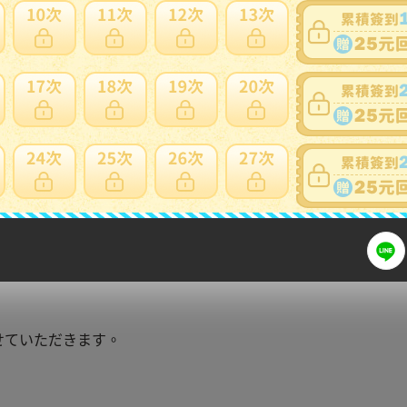
細問題說明請使用商品問與答
Y.D.LUFFY -冒険の記憶と未
E PLUS
せていただきます。