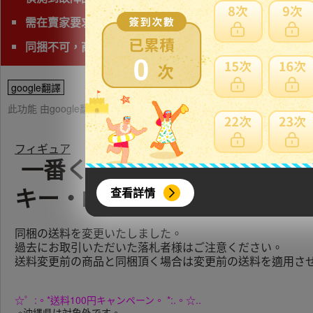
需在賣家要求時間完成匯款
同捆不可，商品會有獨立的日本運費
0
google翻譯
此功能 由google翻譯提供參考，樂淘不保證翻譯內容之正確性，詳
フィギュア
一番くじ ワンピース MONKE
查看詳情
キー・D・ルフィ MASTERLIS
同梱の送料を変更いたしました。
過去にお取引いただいた落札者様はご注意ください。
送料変更前の商品と同梱頂く場合は変更前の送料を適用さ
☆゜:。*送料100円キャンペーン。 *:.。☆..
※沖縄県は対象外です。