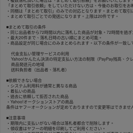
・複数落札頂いた場合は「まとめて取引依頼」をお願いいたします
「まとめて取引依頼」をしていただけない方は、今後のお取引をお
・同梱は「まとめて取引」のみでの対応となります。まとめて取引
・まとめて取引ごとでの発送になります。上限は20件です。
■まとめて取引の条件
・同じ出品者から72時間以内に落札した商品が対象。72時間を過
・最大20件まで、落札日時の古い順にまとめ可能。
・商品設定が同じ場合にのみまとめられます。以下の条件が一致し
代金支払い管理サービスの利用
Yahoo!かんたん決済の特定支払い方法の制限（PayPay残高、
商品発送元の地域
送料負担者（出品者、落札者）
■依頼できない場合
・システム利用料が通常と異なる商品
・着払いの商品
・過去に依頼して拒否された商品
・Yahoo!オークションストアの商品
条件はヤフーオークションが定めておりますので変更等はできませ
■注意事項
・期限内に支払いがない場合は落札者都合で削除します。
・領収書はヤフーの明細を印刷してご利用ください。