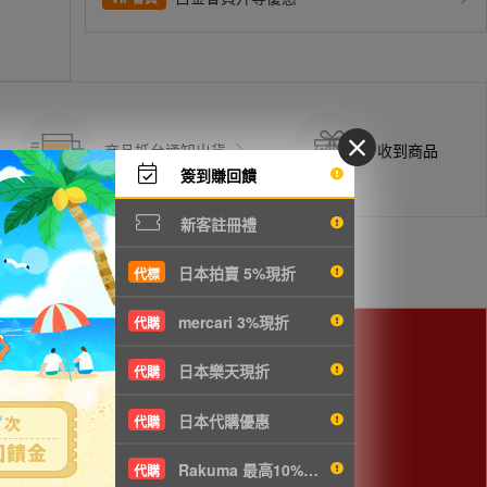
商品抵台通知出貨
收到商品
簽到賺回饋
新客註冊禮
日本拍賣 5%現折
代標
mercari 3%現折
代購
日本樂天現折
代購
cm以下，使用空運會較划算。
日本代購優惠
代購
Rakuma 最高10%現折
代購