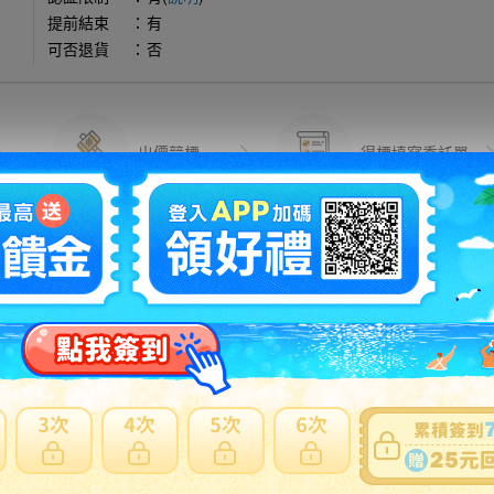
提前結束
：
有
可否退貨
：
否
出價競標
得標填寫委託單
問題商品反映流程
可使用
日本郵局海運直送
。貼心提醒：商品外箱三邊總合低於75
反應商品疑慮、功能異常...等
注意
標前注意