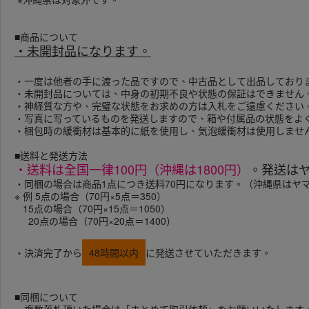
■商品について
・未開封品になります。
・一度は他者の手に渡った品ですので、中古品として出品しており
・未開封品については、中身の初期不良や状態の保証はできません
・神経質な方や、完璧な状態をお求めの方は入札をご遠慮ください
・写真に写っているものを発送しますので、箱や付属品の状態をよ
・梱包時の緩衝材は基本的に紙を使用し、気泡緩衝材は使用しませ
■送料と発送方法
・送料は全国一律100円（沖縄は1800円）
。発送は
・同梱の場合は商品1点につき送料70円になります。（沖縄県はヤ
※ 例 5点の場合（70円×5点＝350）
15点の場合（70円×15点＝1050）
20点の場合（70円×20点＝1400）
・決済完了から
48時間以内
に発送させていただきます。
■同梱について