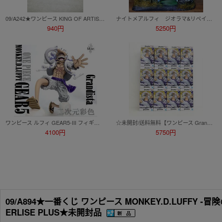
09/A242★ワンピース KING OF ARTIST THE MONKEY.D.LUFFY GEAR5 Ⅲ★モンキー・D・ルフィ ギア5★ニカ★プライズ★未開封品
ナイトメアルフィ ジオラマ&リペイント/ワンピース/ワールドコレクタブルフィギュア/ワーコレ/ONEPIECE WCF figure repaint
940円
5250円
ワンピース ルフィ GEAR5-III フィギュア リペイント 二次元塗装 正規品 箱有 MONKEY D LUFFY 一番くじ Grandista
☆未開封/送料無料【ワンピース Grandista-MONKEY.D.LUFFY GEAR5-Ⅲ（モンキー・D・ルフィ）】12個セット A2942☆
4100円
5750円
09/A894★一番くじ ワンピース MONKEY.D.LUFFY
ERLISE PLUS★未開封品