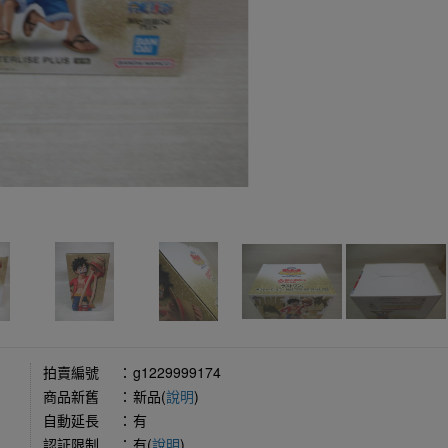
拍賣編號
：
g1229999174
商品新舊
：
新品(
說明
)
自動延長
：
有
認証限制
：
有(
說明
)