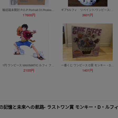
輸送箱未開封 P.O.P Portrait.Of.Pirates ワンピース “SA-MAXIMUM” モンキー・D・ルフィ ギア4 弾む男 Ver.2 メガハウス
ギア5ルフィ リペイント/ワンピース/ワールドコレクタブルフィギュア/ワーコレ/リメイク/カスタムペイント/ONEPIECE WCF figure repaint
17600円
3601円
1円 ワンピース MAXIMATIC ルフィ フィギュア リペイント 二次元塗装 正規品 箱有 プライズ 一番くじ ONE PIECE 完成品 アニメカラー 火拳
一番くじ ワンピース D賞 モンキー・D・ルフィ ギア5 ONDIMENSION フィギュア
2100円
1401円
 -冒険の記憶と未来への航路- ラストワン賞 モンキー・D・ルフィ