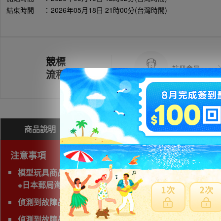
結束時間
：
2026年05月18日 21時00分(台灣時間)
競標
註冊會員
流程
商品說明
問與答(
0
)
費用試算
注意事項
模型玩具商品無法使用海運運送，空運會產生材積費用，
※日本郵局海運直送抵台時間通常超過三週以上，無法與賣家
偵測到故障品(垃圾品)、有照片及說明以外的問題，下標前
偵測到故障品(垃圾品)、問題商品、可能無法修理字樣,下