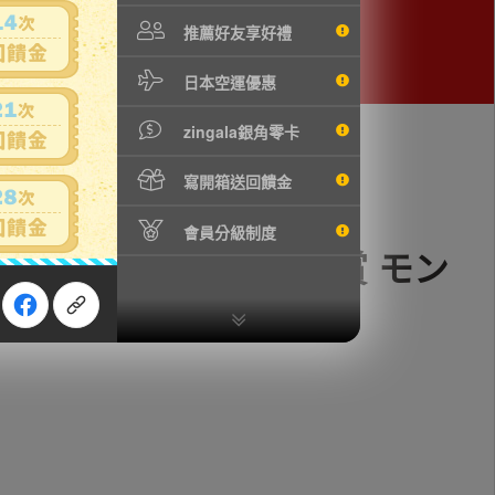
推薦好友享好禮
日本空運優惠
zingala銀角零卡
寫開箱送回饋金
會員分級制度
来への航路- ラストワン賞 モン