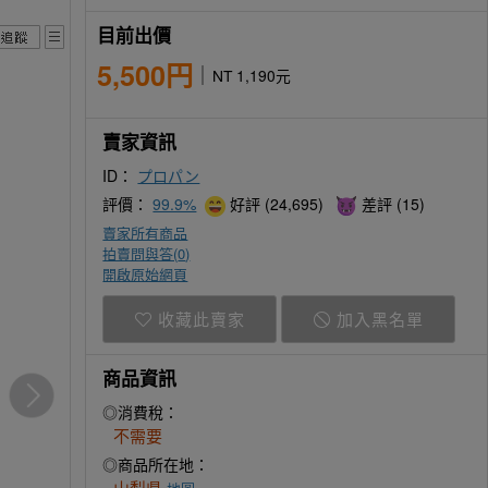
目前出價
5,500円
NT 1,190元
賣家資訊
ID：
プロパン
評價：
99.9%
好評 (24,695)
差評 (15)
賣家所有商品
拍賣問與答(
0
)
開啟原始網頁
收藏此賣家
加入黑名單
商品資訊
◎消費稅：
不需要
◎商品所在地：
山梨県