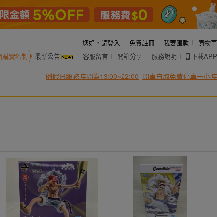
您好，
請登入
免費註冊
我要匯款
購物車
網購實名制
最新公告
客服留言
開箱分享
服務說明
下載APP
例假日服務時間為13:00~22:00
開車自取免費停車一小時