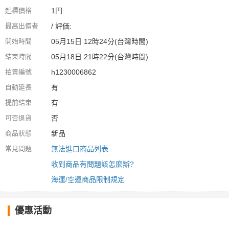
起標價格
1円
最高出價者
/ 評価:
開始時間
05月15日 12時24分(台灣時間)
結束時間
05月18日 21時22分(台灣時間)
拍賣編號
h1230006862
自動延長
有
提前結束
有
可否退貨
否
商品狀態
新品
常見問題
無法進口商品列表
收到商品有問題該怎麼辦?
海運/空運商品限制規定
優惠活動