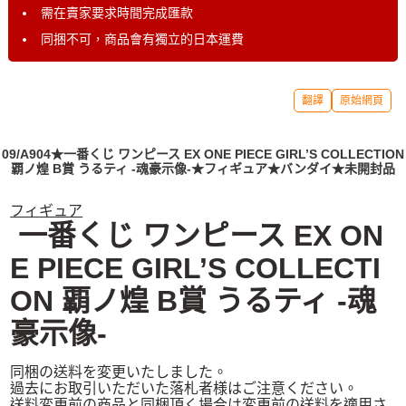
需在賣家要求時間完成匯款
同捆不可，商品會有獨立的日本運費
翻譯
原始網頁
09/A904★一番くじ ワンピース EX ONE PIECE GIRL’S COLLECTION
覇ノ煌 B賞 うるティ -魂豪示像-★フィギュア★バンダイ★未開封品
フィギュア
一番くじ ワンピース EX ON
E PIECE GIRL’S COLLECTI
ON 覇ノ煌 B賞 うるティ -魂
豪示像-
同梱の送料を変更いたしました。
過去にお取引いただいた落札者様はご注意ください。
送料変更前の商品と同梱頂く場合は変更前の送料を適用さ