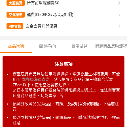
所有訂單服務費$0
免服務費
運費$150/KG起(以克計價)
空運優惠
白金會員升等優惠
VIP會員
0
)
問題商品反映流程
商品說明
問與答(
費用試算
注意事項
模型玩具商品無法使用海運運送，空運會產生材積費用，可使
用
日本郵局海運直送
。貼心提醒：商品外箱三邊總合低於
75cm以下，使用空運會較划算。
※日本郵局海運直送抵台時間通常超過三週以上，無法與賣家
反應商品疑慮、功能異常...等
偵測到故障品(垃圾品)、有照片及說明以外的問題，下標前注
意
偵測到故障品(垃圾品)、問題商品、可能無法修理字樣,下標前
注意