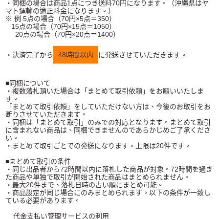
・同梱の場合は商品1点につき送料70円になります。（沖縄県はヤ
マト運輸の適正料金になります。）
※ 例 5点の場合（70円×5点＝350）
15点の場合（70円×15点＝1050）
20点の場合（70円×20点＝1400）
・決済完了から
48時間以内
に発送させていただきます。
■同梱について
・複数落札頂いた場合は「まとめて取引依頼」をお願いいたしま
す。
「まとめて取引依頼」をしていただけない方は、今後のお取引をお
断りさせていただきます。
・同梱は「まとめて取引」のみでの対応となります。まとめて取引
に含まれない商品は、同梱できませんのであらかじめご了承くださ
い。
・まとめて取引ごとでの発送になります。上限は20件です。
■まとめて取引の条件
・同じ出品者から72時間以内に落札した商品が対象。72時間を過ぎ
た商品や単独で取引が開始された商品はまとめられません。
・最大20件まで、落札日時の古い順にまとめ可能。
・商品設定が同じ場合にのみまとめられます。以下の条件が一致し
ている必要があります。
代金支払い管理サービスの利用