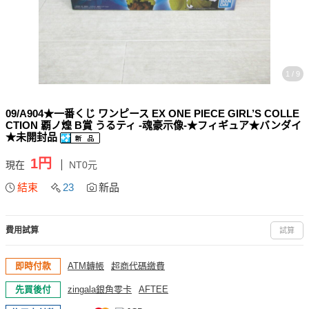
1 / 9
09/A904★一番くじ ワンピース EX ONE PIECE GIRL’S COLLE
CTION 覇ノ煌 B賞 うるティ -魂豪示像-★フィギュア★バンダイ
★未開封品
1円
現在
NT0元
結束
23
新品
費用試算
試算
即時付款
ATM轉帳
超商代碼繳費
先買後付
zingala銀角零卡
AFTEE