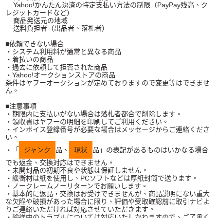
Yahoo!かんたん決済の特定支払い方法の制限（PayPay残高、ク
レジットカードなど）
商品発送元の地域
送料負担者（出品者、落札者）
■依頼できない場合
・システム利用料が通常と異なる商品
・着払いの商品
・過去に依頼して拒否された商品
・Yahoo!オークションストアの商品
条件はヤフーオークションが定めておりますので変更等はできませ
ん。
■注意事項
・期限内に支払いがない場合は落札者都合で削除します。
・領収書はヤフーの明細を印刷してご利用ください。
・インボイス登録番号が必要な場合はメッセージからご連絡くださ
い。
・「
ジャンク
品、
現状
品」の表記があるものはいかなる場合
でも返金、交換対応はできません。
・未開封品の初期不良や状態は保証しません。
・緩衝材は紙を使用し、PCソフトなどは厚紙封筒で送ります。
・ノークレームノーリターンでお願いします。
・基本的に返品・交換はお受けできませんが、商品説明にない重大
な欠陥や破損があった場合に限り、評価や受取確認前に取引ナビよ
りご連絡いただければ対応させていただきます。
・輸送中のトラブルについては対応いたしかねますので、ご了承く