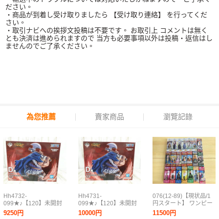
ださい。
・商品が到着し受け取りましたら 【受け取り連絡】 を行ってくだ
さい。
・取引ナビへの挨拶文投稿は不要です。 お取引上 コメントは無く
とも決済は進められますので 当方も必要事項以外は投稿・返信はし
ませんのでご了承ください。
為您推薦
賣家商品
瀏覽記錄
Hh4732-
Hh4731-
076(12-89)【現状品/1
099★♪【120】未開封
099★♪【120】未開封
円スタート】 ワンピー
一番くじ ワンピース エ
一番くじ ワンピース エ
ス ワールドコレクタブ
9250円
10000円
11500円
ルバフ編 GIANT
ルバフ編 GIANT
ルフィギュア 21箱 まと