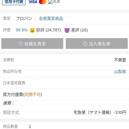
信用卡付款
賣家
プロパン
全部賣家商品
評價
99.9%
好評 (24,787)
差評 (15)
收藏此賣家
加入黑名單
消費稅
不需要
商品所在地
山梨県
日本當地運費
買方付運費(
同捆不可
)
運費：
發送方式
宅急便（ヤマト運輸）-100円
商品數量
1