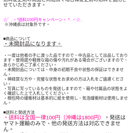
せていただきます。
☆゜:。*送料100円キャンペーン。 *:.。☆..
※沖縄県は対象外です。
■商品について
・未開封品になります。
・一度は他者の手に渡った品ですので、中古品として出品しており
ます。使用感や軽微な箱の傷や汚れがある場合がございますので、
あらかじめご了承ください。
・未開封品については、中身の初期不良や状態の保証はできませ
ん。
・神経質な方や、完璧な状態をお求めの方は入札をご遠慮くださ
い。
・写真に写っているものを発送しますので、箱や付属品の状態をよ
く確認した上で入札してください。
・梱包時の緩衝材は基本的に紙を使用し、気泡緩衝材は使用しませ
ん。
■送料と発送方法
・送料は全国一律100円（沖縄は1800円）
。発送は
ヤマト運輸のみで、他の発送方法は対応できませ
ん。