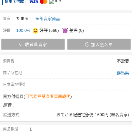
信用卡付款
賣家
たまる
全部賣家商品
評價
100.0%
好評 (568)
差評 (0)
收藏此賣家
加入黑名單
消費稅
不需要
商品所在地
群馬県
日本當地運費
買方付運費(
可否同捆請查看頁面說明
)
運費：
發送方式
おてがる配送宅急便-1600円 (匿名賣家)
商品數量
1