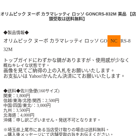
オリムピック ヌーボ カラマレッティ ロッソ GONCRS-832M 美品 【店
頭受取は送料無料】
◆製品情報◆
オリムピック ヌーボ カラマレッティ ロッソ GO
NC
RS-8
32M
トップガイドにわずかな錆がありますが、使用感が少なく
概ね
キレイな状態です。
画像を見てご納得の上の入札をお願いいたします。
お支払いは Yahoo!かんたん決済にてお願いいたします。
◆送料◆佐川急便(160サイズ)
関東：1,800円
信越/東海/北陸/関西：2,500円
中国/四国/東北/：3,000円
九州：3,500円
北海道：4,000円
沖縄：申し訳ございません。発送不可となります。
※埼玉県上尾市にある当店受け取りの場合は送料無料。
→購入後メッセージにて店舗受取の旨をお伝えください。