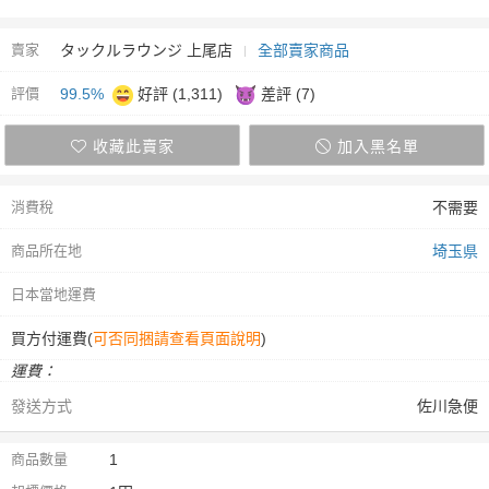
賣家
タックルラウンジ 上尾店
全部賣家商品
評價
99.5%
好評 (1,311)
差評 (7)
收藏此賣家
加入黑名單
消費稅
不需要
商品所在地
埼玉県
日本當地運費
買方付運費(
可否同捆請查看頁面說明
)
運費：
發送方式
佐川急便
商品數量
1