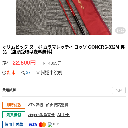
1 / 10
オリムピック ヌーボ カラマレッティ ロッソ GONCRS-832M 美
品 【店頭受取は送料無料】
22,500円
現在
NT4869元
結束
37
描述中說明
費用試算
試算
即時付款
ATM轉帳
超商代碼繳費
先買後付
zingala銀角零卡
AFTEE
信用卡付款