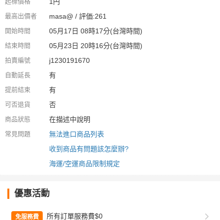
起標價格
1円
最高出價者
masa@ / 評価:261
開始時間
05月17日 08時17分(台灣時間)
結束時間
05月23日 20時16分(台灣時間)
拍賣編號
j1230191670
自動延長
有
提前結束
有
可否退貨
否
商品狀態
在描述中說明
常見問題
無法進口商品列表
收到商品有問題該怎麼辦?
海運/空運商品限制規定
優惠活動
所有訂單服務費$0
免服務費