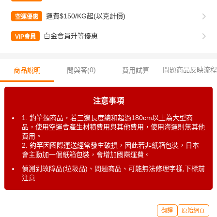
運費$150/KG起(以克計價)
空運優惠
白金會員升等優惠
VIP會員
0
)
問題商品反映流程
商品說明
問與答(
費用試算
注意事項
1. 釣竿類商品，若三邊長度總和超過180cm以上為大型商
品，使用空運會產生材積費用與其他費用，使用海運則無其他
費用。
2. 釣竿因國際運送經常發生破損，因此若非紙箱包裝，日本
會主動加一個紙箱包裝，會增加國際運費。
偵測到故障品(垃圾品)、問題商品、可能無法修理字樣,下標前
注意
翻譯
原始網頁