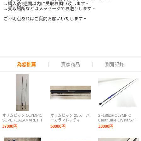
→購入後1週間以内に受取お願い致します。
→受取場所などはメッセージでお送りします。
ご不明点あればご質問お願いいたします。
為您推薦
賣家商品
瀏覽記錄
オリムピック OLYMPIC
オリムピック 25スーパ
2F188□■ OLYMPIC
SUPERCALAMARETTI
ーカラマレッティ
Clear Blue Crystar57+
スーパーカラマレッテ
GCALSS-862M
オリムピック クリアブ
37000円
50000円
33000円
ィー GSCS-852M 日本
OLYMPIC 25
ルー クリスター57+
製 美品♪グラファイト
SUPERCALAMARETTI
■□【ニューポーン】
リーダー エギング カラ
現行品 エギングロッド