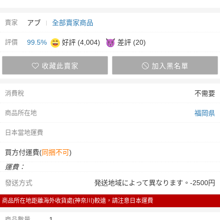
賣家
アブ
全部賣家商品
評價
99.5%
好評 (4,004)
差評 (20)
收藏此賣家
加入黑名單
消費稅
不需要
商品所在地
福岡県
日本當地運費
買方付運費(
同捆不可
)
運費：
發送方式
発送地域によって異なります。-2500円
商品所在地距離海外收貨處(神奈川)較遠，請注意日本運費
商品數量
1