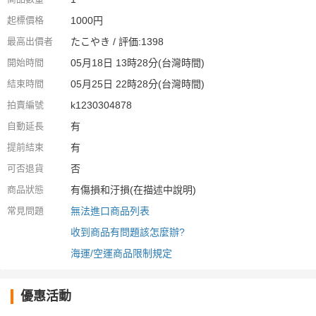
起標價格
1000円
最高出價者
たこやき / 評価:1398
開始時間
05月18日 13時28分(台灣時間)
結束時間
05月25日 22時28分(台灣時間)
拍賣編號
k1230304878
自動延長
有
提前結束
有
可否退貨
否
商品狀態
有傷損和汙損(在描述中說明)
常見問題
無法進口商品列表
收到商品有問題該怎麼辦?
海運/空運商品限制規定
優惠活動