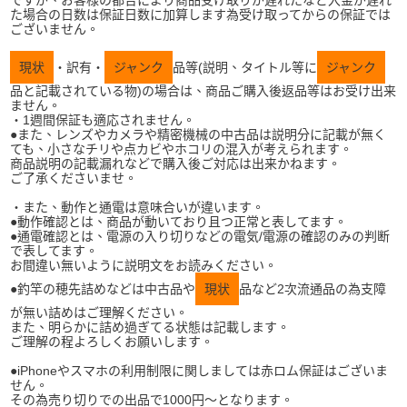
ですが、お客様の都合により商品受け取りが遅れたなど入金が遅れ
た場合の日数は保証日数に加算します為受け取ってからの保証では
ございません。
現状
・訳有・
ジャンク
品等(説明、タイトル等に
ジャンク
品と記載されている物)の場合は、商品ご購入後返品等はお受け出来
ません。
・1週間保証も適応されません。
●また、レンズやカメラや精密機械の中古品は説明分に記載が無く
ても、小さなチリや点カビやホコリの混入が考えられます。
商品説明の記載漏れなどで購入後ご対応は出来かねます。
ご了承くださいませ。
・また、動作と通電は意味合いが違います。
●動作確認とは、商品が動いており且つ正常と表してます。
●通電確認とは、電源の入り切りなどの電気/電源の確認のみの判断
で表してます。
お間違い無いように説明文をお読みください。
●釣竿の穂先詰めなどは中古品や
現状
品など2次流通品の為支障
が無い詰めはご理解ください。
また、明らかに詰め過ぎてる状態は記載します。
ご理解の程よろしくお願いします。
●iPhoneやスマホの利用制限に関しましては赤ロム保証はございま
せん。
その為売り切りでの出品で1000円〜となります。