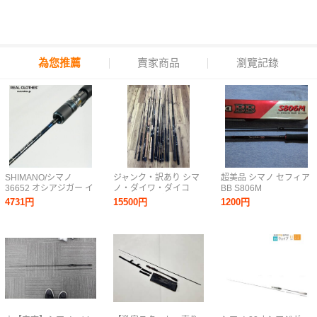
為您推薦
賣家商品
瀏覽記錄
SHIMANO/シマノ
ジャンク・訳あり シマ
超美品 シマノ セフィア
36652 オシアジガー イ
ノ・ダイワ・ダイコ
BB S806M
ンフィニティ B634 ベ
ー・ヤマガブランク
4731円
15500円
1200円
イトロッド ジギングロ
ス・メジャークラフ
ッド 同梱×/220
ト・ジャクソン・スミ
ス シーバスロッドセッ
ト 中古