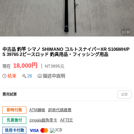
1 / 10
中古品 釣竿 シマノ SHIMANO コルトスナイパーXR S106MH/P
S 39765 2ピースロッド 釣具用品・フィッシング用品
18,000円
現在
NT3895元
結束
26
描述中說明
費用試算
試算
即時付款
ATM轉帳
超商代碼繳費
先買後付
zingala銀角零卡
AFTEE
信用卡付款