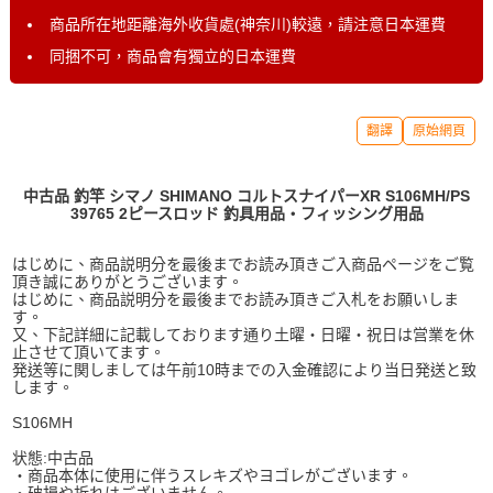
商品所在地距離海外收貨處(神奈川)較遠，請注意日本運費
同捆不可，商品會有獨立的日本運費
翻譯
原始網頁
中古品 釣竿 シマノ SHIMANO コルトスナイパーXR S106MH/PS
39765 2ピースロッド 釣具用品・フィッシング用品
はじめに、商品説明分を最後までお読み頂きご入商品ページをご覧
頂き誠にありがとうございます。
はじめに、商品説明分を最後までお読み頂きご入札をお願いしま
す。
又、下記詳細に記載しております通り土曜・日曜・祝日は営業を休
止させて頂いてます。
発送等に関しましては午前10時までの入金確認により当日発送と致
します。
S106MH
状態:中古品
・商品本体に使用に伴うスレキズやヨゴレがございます。