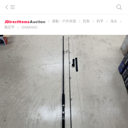
運動、戶外休閒
釣魚
釣竿
海水
路亞竿
SHIMANO