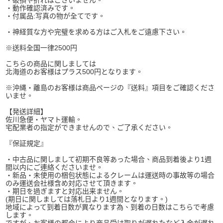
・破損や折れはございません。
・動作確認済みです。
・付属品:写真の物が全てです。
・神経質な方や完璧を求める方はご入札をご遠慮下さい。
※送料全国一律2500円
こちらの商品に関しましては
北海道のお客様はプラス500円となります。
※沖縄・離島のお客様は商品ページの『送料』項目をご確認くださ
いませ。
【発送詳細】
佐川急便・ヤマト運輸。
宅配業者の指定ができませんので、ご了承ください。
『保証規定』
・中古品に関しまして初期不良等あった場合、商品到着後より1週
間以内にご連絡くださいませ。
・新品・未使用の梱包状態によるクレームは運送時の事故等の場合
のみ運送会社様含め対応させて頂きます。
・期日を過ぎますと対応出来ません。
(期日に関しましては落札日より1週間となります。)
地域によって到着日数が異なります為、到着の日数はこちらで考慮
します。