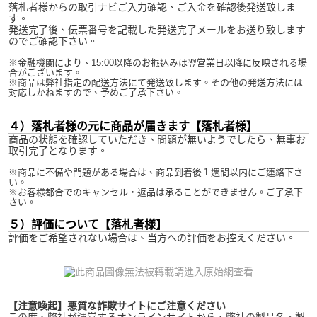
落札者様からの取引ナビご入力確認、ご入金を確認後発送致しま
す。
発送完了後、伝票番号を記載した発送完了メールをお送り致します
のでご確認下さい。
※金融機関により、15:00以降のお振込みは翌営業日以降に反映される場
合がございます。
※商品は弊社指定の配送方法にて発送致します。その他の発送方法には
対応しかねますので、予めご了承下さい。
４）落札者様の元に商品が届きます【落札者様】
商品の状態を確認していただき、問題が無いようでしたら、無事お
取引完了となります。
※商品に不備や問題がある場合は、商品到着後１週間以内にご連絡下さ
い。
※お客様都合でのキャンセル・返品は承ることができません。ご了承下
さい。
５）評価について【落札者様】
評価をご希望されない場合は、当方への評価をお控えください。
【注意喚起】悪質な詐欺サイトにご注意ください
この度、弊社が運営するオンラインサイトから、弊社の製品名・製