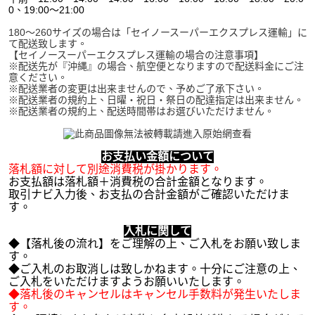
0、19:00～21:00
180～260サイズの場合は「セイノースーパーエクスプレス運輸」に
て配送致します。
【セイノースーパーエクスプレス運輸の場合の注意事項】
※配送先が『沖縄』の場合、航空便となりますので配送料金にご注
意ください。
※配送業者の変更は出来ませんので、予めご了承下さい。
※配送業者の規約上、日曜・祝日・祭日の配達指定は出来ません。
※配送業者の規約上、配送時間帯はお選びいただけません。
お支払い金額について
落札額に対して別途消費税が掛かります。
お支払額は落札額＋消費税の合計金額となります。
取引ナビ入力後、お支払の合計金額がご確認いただけま
す。
入札に関して
◆【落札後の流れ】をご理解の上、ご入札をお願い致しま
す。
◆ご入札のお取消しは致しかねます。十分にご注意の上、
ご入札をいただけますようお願いいたします。
◆落札後のキャンセルはキャンセル手数料が発生いたしま
す。