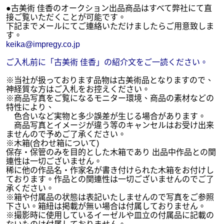
●古美術 佳香のオークション出品商品はすべて弊社にて直
接ご覧いただくことが可能です。
下記までメールにてご連絡いただけましたらご用意致しま
す。
keika@impregy.co.jp
ご入札前に「古美術 佳香」の紹介文をご一読ください。
※当社が扱っております品物は古美術品となりますので、
神経質な方はご入札をお控えください。
※商品写真をご覧になるモニター環境、商品の素材などの
特性により、
色合いなど実物と多少誤差が生じる場合があります。
商品写真とイメージが違う等のキャンセルはお受け出来
ませんので予めご了承ください。
※木箱(合わせ箱について)
保存・保管のみを目的とした木箱であり 出品中作品との関
連性は一切ございません。
稀に他の作品名・作家名が書き付けられた木箱をお付けし
ております。作品との関連性は一切ございませんのでご了
承ください。
※箱や付属品の状態は表記いたしませんので写真をご参照
下さい。箱紐は掲載が無い場合は付属しておりません。
※撮影時に使用しているイーゼルや皿立の付属品に記載の