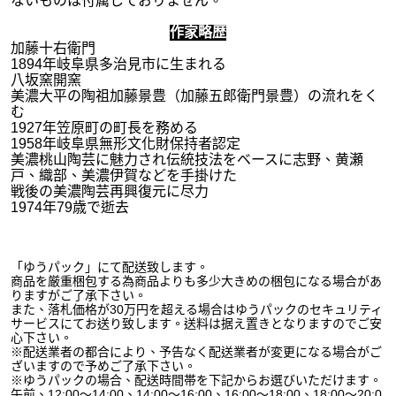
ないものは付属しておりません。
作家略歴
加藤十右衛門
1894年岐阜県多治見市に生まれる
八坂窯開窯
美濃大平の陶祖加藤景豊（加藤五郎衛門景豊）の流れをく
む
1927年笠原町の町長を務める
1958年岐阜県無形文化財保持者認定
美濃桃山陶芸に魅力され伝統技法をベースに志野、黄瀬
戸、織部、美濃伊賀などを手掛けた
戦後の美濃陶芸再興復元に尽力
1974年79歳で逝去
送料について
「ゆうパック」にて配送致します。
商品を厳重梱包する為商品よりも多少大きめの梱包になる場合があ
りますがご了承下さい。
また、落札価格が30万円を超える場合はゆうパックのセキュリティ
サービスにてお送り致します。送料は据え置きとなりますのでご安
心下さい。
※配送業者の都合により、予告なく配送業者が変更になる場合がご
ざいますので予めご了承下さい。
※ゆうパックの場合、配送時間帯を下記からお選びいただけます。
午前、12:00～14:00、14:00～16:00、16:00～18:00、18:00～20:0