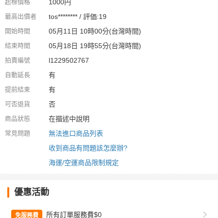
起標價格
1000円
最高出價者
tos******** / 評価:19
開始時間
05月11日 10時00分(台灣時間)
結束時間
05月18日 19時55分(台灣時間)
拍賣編號
l1229502767
自動延長
有
提前結束
有
可否退貨
否
商品狀態
在描述中說明
常見問題
無法進口商品列表
收到商品有問題該怎麼辦?
海運/空運商品限制規定
優惠活動
所有訂單服務費$0
免服務費