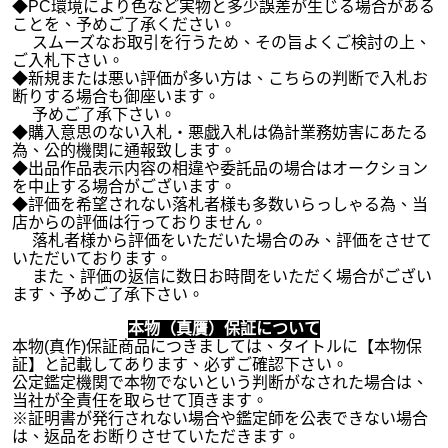
◆PC環境により色など実物と多少誤差が生じる場合がある
ことを、予めご了承ください。
スムーズなお取引を行うため、その旨よくご検討の上、
ご入札下さい。
◆新規または悪い評価が多い方は、こちらの判断で入札お
断りする場合も御座います。
予めご了承下さい。
◆購入意思のない入札・悪戯入札は偽計業務妨害にあたる
為、公的機関に通報致します。
◆出品作品表示内容の相違や委託品の場合はオークション
を中止する場合がございます。
◆評価を希望されない落札者様も多数いらっしゃる為、当
店からの評価は行っておりません。
落札者様から評価をいただいた場合のみ、評価をさせて
いただいております。
また、評価の返信に数日お時間をいただく場合がござい
ます、予めご了承下さい。
本物（真贋）保証について
本物(真作)保証商品につきましては、タイトルに【本物保
証】と記載してあります、必ずご確認下さい。
公定鑑定機関で本物でないという判断がなされた場合は、
当社が全責任を取らせて頂きます。
※証明書が発行されない場合や鑑定師を公表できない場合
は、返品をお断りさせていただきます。