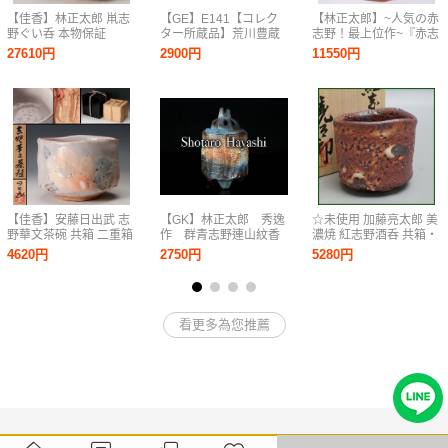
【佳香】林正太郎 鼡志
【GE】E141【コレク
【林正太郎】~人気の赤
野ぐい呑 本物保証
ター所蔵品】荒川豊蔵
志野！最上位作~『赤志
鼡志野茶碗 共箱/日本美
野湯呑』共箱 a812
27610円
2900円
11550円
術 美濃焼 茶道具 骨董
品 時代品 美術品 古美
術品 sd
【佳香】安藤日出武 志
【GK】林正太郎 秀逸
☆未使用 加藤亮太郎 美
野華文茶碗 共箱 二重箱
作 群青志野連山紋香
濃焼 紅志野酒呑 共箱・
共布 栞 茶道具 本物保
炉 共箱 共布 栞
共布付き/陶器/酒器/陶
4620円
2750円
5280円
証
無傷 本物保証！
芸/焼き物/作家物
&1747000697
看更多為您推薦