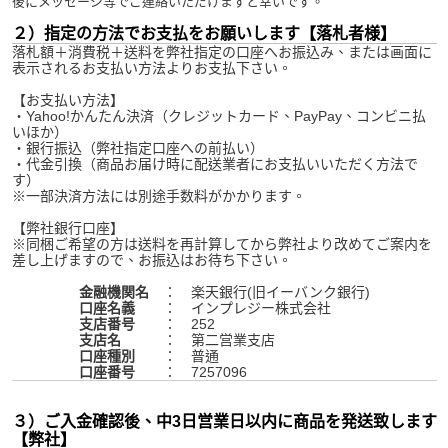
後にメッセージ等でご連絡いただけますと幸いです。
２）指定の方法でお支払をお願いします【落札者様】
落札額＋消費税＋送料を弊社指定の口座へお振込み、または画面に
表示されるお支払い方法よりお支払下さい。
【お支払い方法】
・Yahoo!かんたん決済（クレジットカード、PayPay、コンビニ払
いほか）
・銀行振込（弊社指定口座への前払い）
・代金引換（商品お届け時に配送業者にお支払いいただく方法で
す）
※一部決済方法には別途手数料がかかります。
【弊社銀行口座】
※同梱ご希望の方は送料を再計算してから弊社より改めてご案内を
差し上げますので、お振込はお待ち下さい。
金融機関名
： 楽天銀行(旧イーバンク銀行)
口座名義
： インプレジー株式会社
支店番号
： 252
支店名
： 第二営業支店
口座種別
： 普通
口座番号
： 7257096
３）ご入金確認後、中3日営業日以内に商品を発送致します
【弊社】