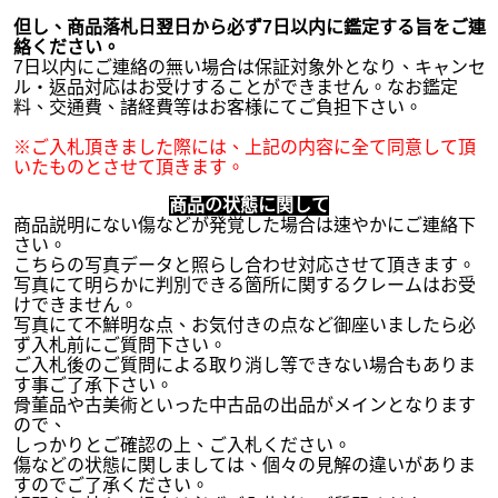
但し、商品落札日翌日から必ず7日以内に鑑定する旨をご連
絡ください。
7日以内にご連絡の無い場合は保証対象外となり、キャンセ
ル・返品対応はお受けすることができません。なお鑑定
料、交通費、諸経費等はお客様にてご負担下さい。
※ご入札頂きました際には、上記の内容に全て同意して頂
いたものとさせて頂きます。
商品の状態に関して
商品説明にない傷などが発覚した場合は速やかにご連絡下
さい。
こちらの写真データと照らし合わせ対応させて頂きます。
写真にて明らかに判別できる箇所に関するクレームはお受
けできません。
写真にて不鮮明な点、お気付きの点など御座いましたら必
ず入札前にご質問下さい。
ご入札後のご質問による取り消し等できない場合もありま
す事ご了承下さい。
骨董品や古美術といった中古品の出品がメインとなります
ので、
しっかりとご確認の上、ご入札ください。
傷などの状態に関しましては、個々の見解の違いがありま
すのでご了承ください。