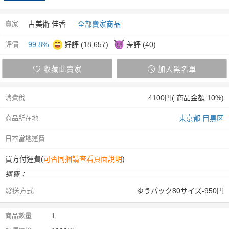
賣家
古美術 佳香
全部賣家商品
評價
99.8%
好評 (18,657)
差評 (40)
收藏此賣家
加入黑名單
消費稅
4100円( 商品金額 10%)
商品所在地
東京都 目黒区
日本當地運費
買方付運費(
可否同捆請查看頁面說明
)
運費：
發送方式
ゆうパック80サイズ-950円
商品數量
1