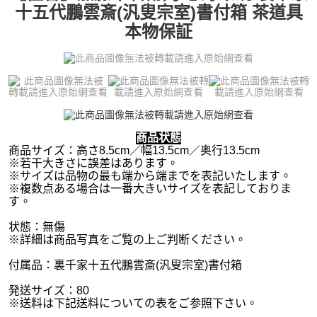
十五代鵬雲斎(汎叟宗室)書付箱 茶道具
本物保証
商品状態
商品サイズ：高さ8.5cm／幅13.5cm／奥行13.5cm
※若干大きさに誤差はあります。
※サイズは品物の最も端から端までを表記いたします。
※複数点ある場合は一番大きいサイズを表記しておりま
す。
状態：無傷
※詳細は商品写真をご覧の上ご判断ください。
付属品：裏千家十五代鵬雲斎(汎叟宗室)書付箱
発送サイズ：80
※送料は下記送料についての表をご参照下さい。