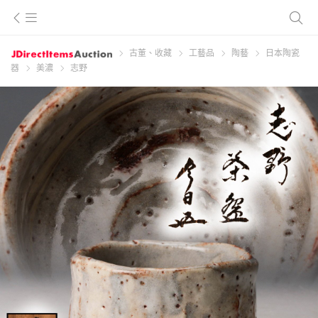
古董、收藏
工藝品
陶藝
日本陶瓷
器
美濃
志野