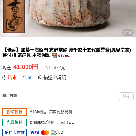
1 / 10
【佳香】加藤十右衛門 志野茶碗 裏千家十五代鵬雲斎(汎叟宗室)
書付箱 茶道具 本物保証
41,000円
現在
NT8872元
結束
56
描述中說明
費用試算
試算
即時付款
ATM轉帳
超商代碼繳費
先買後付
zingala銀角零卡
AFTEE
信用卡付款