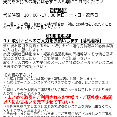
疑問をお持ちの場合は必ずご入札前にご質問ください。
営業時間
営業時間：10：00～17：00 休日：土、日、祝祭日
※土曜日・日曜日・祝祭日を挟む場合は、対応にお時間をいただくこと
がございます。予めご了承ください。
落札後の流れ
１）取引ナビへのご入力をお願いします【落札者様】
落札後お取引を開始するため、取引ナビへ送付先情報など必要事項
の入力をお願いします。
商品の到着日時指定や、複数商品落札時の同梱希望、その他ご要望
などございましたら、「ご要望欄」へご記載下さい。
取引ナビ入力後、入力受付のメールがご登録のメールアドレスに届
きますのでご確認下さい。
【 お読み下さい 】
・お客様情報のご入力は
落札後、3日以内
にお願い致します。
・当店はオークションストアになりますので、取引ナビがございませ
ん。
・弊社より合計金額のご連絡及び入金確認メールは差し上げておりませ
んので、予めご了承下さい。
・まとめて取引をご利用されるお客様は、ご落札後72時間
以内にお支払いを完了させて下さい。
（※期限を過ぎてしまうとまとめて取引のシステムを選択出来なくなっ
てしまうのでご注意下さい。）
・その他、まとめて取引につきましてご不明点がございましたらご落札