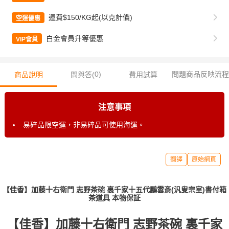
運費$150/KG起(以克計價)
空運優惠
白金會員升等優惠
VIP會員
0
)
問題商品反映流程
商品說明
問與答(
費用試算
注意事項
易碎品限空運，非易碎品可使用海運。
翻譯
原始網頁
【佳香】加藤十右衛門 志野茶碗 裏千家十五代鵬雲斎(汎叟宗室)書付箱
茶道具 本物保証
【佳香】加藤十右衛門 志野茶碗 裏千家