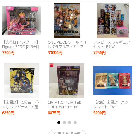
【大特価1円スタート】
ONE PIECE ワールドコ
ワンピース フィギュア
FiguartsZERO [超激戦]
レクタブルフィギュア
セット まとめ
光月モモの助 -双龍図-
PREMIUM -WE ARE
ONEPIECE 一番くじ ル
7700円
33000円
7250円
ワンピース
ETERNAL-他一番くじB
フィ ボニー くま マル
賞ウソップ、コレクタ
コ バギー ロブ・ルッチ
ブル8点
白ひげ リンリン カタク
リ
【未開封】現状品 一番
1円～ P.O.P LIMITED
【#26】未開封 バン
くじ ワンピース EX 龍
EDITION/POP ONE
プレスト WCF
と袂を連ねし猛者達 ラ
PIECE 黒檻のヒナ 再販
ONEPIECE ワールド
6250円
6875円
5200円
ストワン賞 カイドウ 魂
コレクタブルフィギュ
豪示像 メタリックカラ
ア 熊本復興プロジェク
ーver. フィギュア 1円～
ト ジンベエ、ルフィ、
フランキー 3個
看更多為您推薦