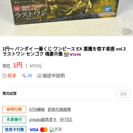
1 / 7
1円〜 バンダイ 一番くじ ワンピース EX 悪魔を宿す者達 vol.3
ラストワン センゴク 魂豪示像
1円
現在
NT0元
結束
28
描述中說明
費用試算
試算
即時付款
ATM轉帳
超商代碼繳費
先買後付
zingala銀角零卡
AFTEE
信用卡付款