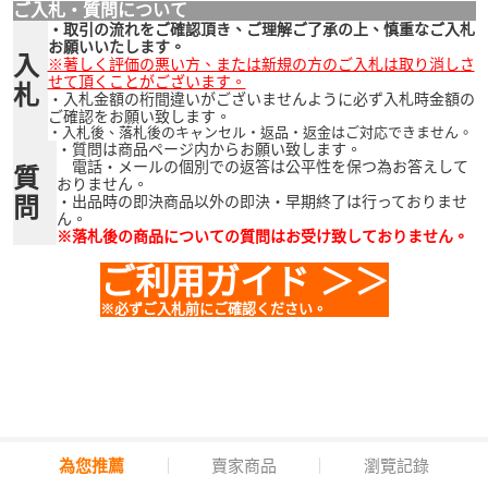
ご入札・質問について
・取引の流れをご確認頂き、ご理解ご了承の上、慎重なご入札
お願いいたします。
入
※著しく評価の悪い方、または新規の方のご入札は取り消しさ
せて頂くことがございます。
札
・入札金額の桁間違いがございませんように必ず入札時金額の
ご確認をお願い致します。
・入札後、落札後のキャンセル・返品・返金はご対応できません。
・質問は商品ページ内からお願い致します。
電話・メールの個別での返答は公平性を保つ為お答えして
質
おりません。
問
・出品時の即決商品以外の即決・早期終了は行っておりませ
ん。
※落札後の商品についての質問はお受け致しておりません。
ご利用ガイド ＞＞
※必ずご入札前にご確認ください。
為您推薦
賣家商品
瀏覽記錄