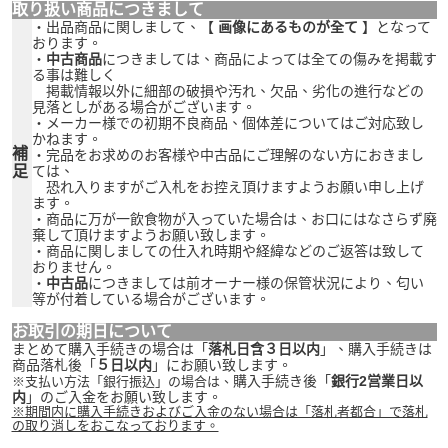
取り扱い商品につきまして
・出品商品に関しまして、【
画像にあるものが全て
】となって
おります。
・
中古商品
につきましては、商品によっては全ての傷みを掲載す
る事は難しく
掲載情報以外に細部の破損や汚れ、欠品、劣化の進行などの
見落としがある場合がございます。
・メーカー様での初期不良商品、個体差についてはご対応致し
かねます。
補
・完品をお求めのお客様や中古品にご理解のない方におきまし
足
ては、
恐れ入りますがご入札をお控え頂けますようお願い申し上げ
ます。
・商品に万が一飲食物が入っていた場合は、お口にはなさらず廃
棄して頂けますようお願い致します。
・商品に関しましての仕入れ時期や経緯などのご返答は致して
おりません。
・
中古品
につきましては前オーナー様の保管状況により、匂い
等が付着している場合がございます。
お取引の期日について
まとめて購入手続きの場合は「
落札日含３日以内
」、購入手続きは
商品落札後「
５日以内
」にお願い致します。
購入手続き後「
銀行2営業日以
※支払い方法「銀行振込」の場合は、
内
」のご入金をお願い致します。
※期間内に購入手続きおよびご入金のない場合は「落札者都合」で落札
の取り消しをおこなっております。