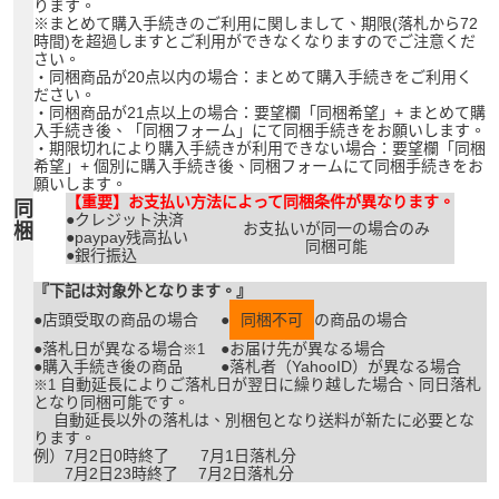
ります。
※まとめて購入手続きのご利用に関しまして、期限(落札から72
時間)を超過しますとご利用ができなくなりますのでご注意くだ
さい。
・同梱商品が20点以内の場合：まとめて購入手続きをご利用く
ださい。
・同梱商品が21点以上の場合：要望欄「同梱希望」+ まとめて購
入手続き後、「同梱フォーム」にて同梱手続きをお願いします。
・期限切れにより購入手続きが利用できない場合：要望欄「同梱
希望」+ 個別に購入手続き後、同梱フォームにて同梱手続きをお
願いします。
【重要】お支払い方法によって同梱条件が異なります。
同
●クレジット決済
お支払いが同一の場合のみ
梱
●paypay残高払い
同梱可能
●銀行振込
『下記は対象外となります。』
●店頭受取の商品の場合
●
同梱不可
の商品の場合
●落札日が異なる場合
●お届け先が異なる場合
※1
●購入手続き後の商品
●落札者（YahooID）が異なる場合
自動延長によりご落札日が翌日に繰り越した場合、同日落札
※1
となり同梱可能です。
自動延長以外の落札は、別梱包となり送料が新たに必要とな
ります。
例）7月2日0時終了 7月1日落札分
7月2日23時終了 7月2日落札分