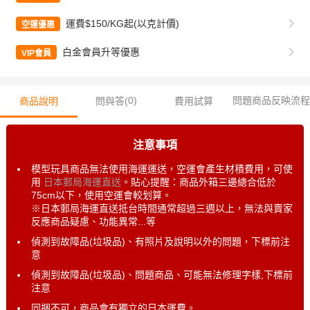
運費$150/KG起(以克計價)
空運優惠
白金會員升等優惠
VIP會員
0
)
問題商品反映流程
商品說明
問與答(
費用試算
注意事項
模型玩具商品無法使用海運運送，空運會產生材積費用，可使
用
日本郵局海運直送
。貼心提醒：商品外箱三邊總合低於
75cm以下，使用空運會較划算。
※日本郵局海運直送抵台時間通常超過三週以上，無法與賣家
反應商品疑慮、功能異常...等
偵測到故障品(垃圾品)、有照片及說明以外的問題，下標前注
意
偵測到故障品(垃圾品)、問題商品、可能無法修理字樣,下標前
注意
同捆不可，商品會有獨立的日本運費。