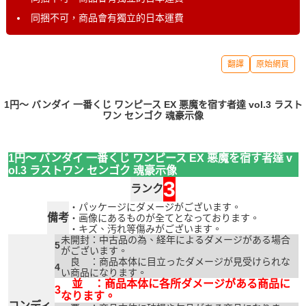
同捆不可，商品會有獨立的日本運費
翻譯
原始網頁
1円〜 バンダイ 一番くじ ワンピース EX 悪魔を宿す者達 vol.3 ラスト
ワン センゴク 魂豪示像
1円〜 バンダイ 一番くじ ワンピース EX 悪魔を宿す者達 v
ol.3 ラストワン センゴク 魂豪示像
3
ランク
・パッケージにダメージがございます。
備考
・画像にあるものが全てとなっております。
・キズ、汚れ等傷みがございます。
未開封：中古品の為、経年によるダメージがある場合
5
がございます。
良 ：商品本体に目立ったダメージが見受けられな
4
い商品になります。
並 ：商品本体に各所ダメージがある商品に
3
なります。
コンディ