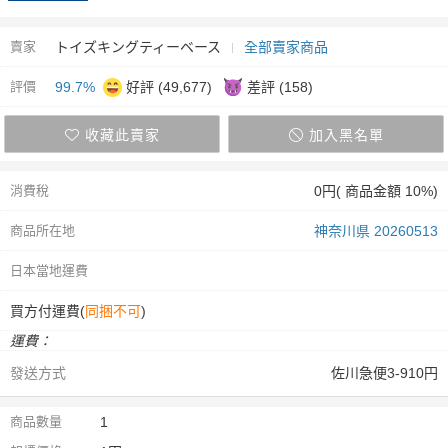
賣家
トイズキングティーベース
全部賣家商品
評價
99.7%
好評 (49,677)
差評 (158)
收藏此賣家
加入黑名單
消費稅
0円( 商品金額 10%)
商品所在地
神奈川県 20260513
日本當地運費
買方付運費(
同捆不可
)
運費：
發送方式
佐川急便3-910円
商品數量
1