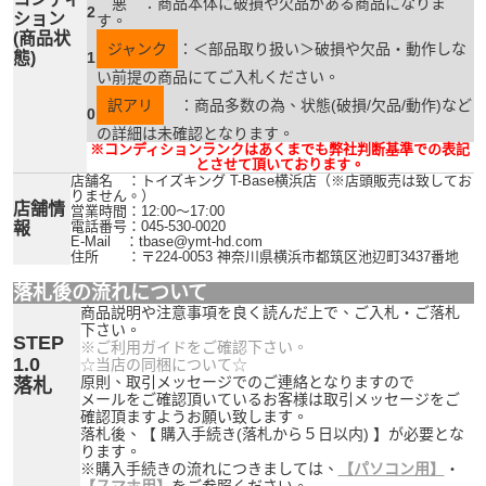
悪 ：商品本体に破損や欠品がある商品になりま
2
ション
す。
(商品状
ジャンク
：＜部品取り扱い＞破損や欠品・動作しな
態)
1
い前提の商品にてご入札ください。
訳アリ
：商品多数の為、状態(破損/欠品/動作)など
0
の詳細は未確認となります。
※コンディションランクはあくまでも弊社判断基準での表記
とさせて頂いております。
店舗名 ：トイズキング T-Base横浜店（※店頭販売は致してお
りません。）
店舗情
営業時間：12:00〜17:00
電話番号：045-530-0020
報
E-Mail ：tbase@ymt-hd.com
住所 ：〒224-0053 神奈川県横浜市都筑区池辺町3437番地
落札後の流れについて
商品説明や注意事項を良く読んだ上で、ご入札・ご落札
下さい。
STEP
※ご利用ガイドをご確認下さい。
1.0
☆当店の同梱について☆
原則、取引メッセージでのご連絡となりますので
落札
メールをご確認頂いているお客様は取引メッセージをご
確認頂ますようお願い致します。
落札後、【 購入手続き(落札から５日以内) 】が必要とな
ります。
※購入手続きの流れにつきましては、
【パソコン用】
・
【スマホ用】
をご参照ください。