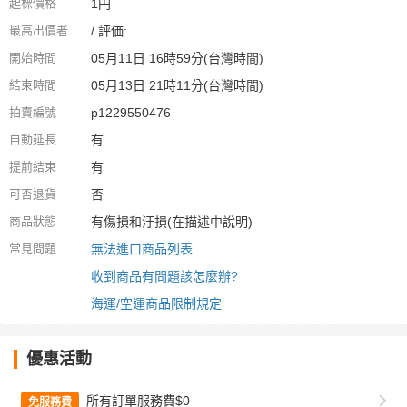
起標價格
1円
最高出價者
/ 評価:
開始時間
05月11日 16時59分(台灣時間)
結束時間
05月13日 21時11分(台灣時間)
拍賣編號
p1229550476
自動延長
有
提前結束
有
可否退貨
否
商品狀態
有傷損和汙損(在描述中說明)
常見問題
無法進口商品列表
收到商品有問題該怎麼辦?
海運/空運商品限制規定
優惠活動
所有訂單服務費$0
免服務費