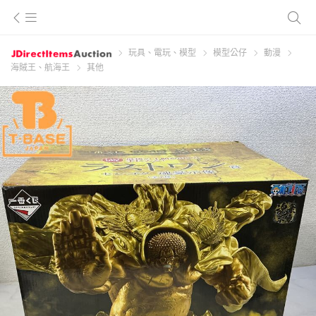
玩具、電玩、模型
模型公仔
動漫
海賊王、航海王
其他