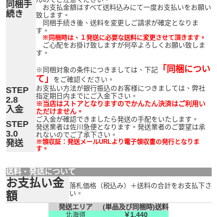
同梱手
お支払金額はすべて送料込みにて一度お支払いをお願い
続き
致します。
同梱手続き後、送料を変更しご請求が確定となりま
す。
※同梱時は、１発送に必要な送料に変更させて頂きます。
ご心配をお掛け致しますが何卒よろしくお願い致しま
す。
「同梱につい
※同梱対象の条件につきましては、下記
て」
をご確認ください。
お支払い方法が銀行振込のお客様につきましては、弊社
STEP
指定期日内までにご入金下さい。
2.8
※当店はストアとなりますのでかんたん決済はご利用い
入金
ただけません。
ご入金が確認できましたら発送の手配をいたします。
STEP
発送業者は佐川急便となります。発送業者のご要望は承
3.0
れないのでご了承下さい。
※領収証：発送メールURLより電子領収書の発行となりま
発送
す。
送料・発送について
お支払い金
落札価格（税込み）＋送料の合計をお支払下さ
額
い。
発送エリア
(単品及び同梱時)送料
北海道
￥1,440