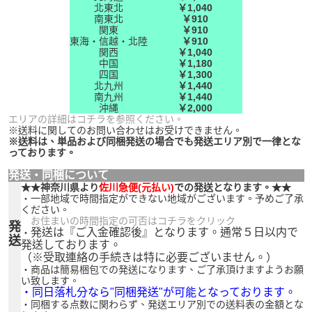
北東北
￥1,040
南東北
￥910
関東
￥910
東海・信越・北陸
￥910
関西
￥1,040
中国
￥1,180
四国
￥1,300
北九州
￥1,440
南九州
￥1,440
沖縄
￥2,000
エリアの詳細はコチラを参照ください。
※送料に関してのお問い合わせはお受けできません。
※送料は、単品および同梱発送の場合でも発送エリア別で一律とな
っております。
発送・同梱について
★★神奈川県より
佐川急便(元払い)
での発送となります。★★
・一部地域で時間指定ができない地域がございます。予めご了承
ください。
お住まいの時間指定の可否はコチラをクリック
発
発送は『ご入金確認後』となります。通常５日以内で
・
送
発送しております。
（※受取連絡の手続きは特に必要ございません。）
・商品は簡易梱包での発送になります、ご了承頂けますようお願
い致します。
・同日落札分なら"同梱発送"が可能となっております。
・同梱する点数に関わらず、発送エリア別での送料表の金額とな