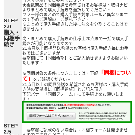
★複数商品の同梱発送を希望されるお客様は、取引ナビ
よりまとめて購入手続きを選択してください。
ヤフー様のまとめて購入手続き対象ルールと異なります
ので予めご理解の上ご落札下さい。
STEP
※まとめて購入手続きした後に注文を分割することはで
2.0
きません。
購入・
同梱手
尚、まとめて購入手続きの仕様上20点まで一括で購入手
続きが可能となりますので
続き
21点目以上同梱発送希望のお客様は購入手続き毎にお手
数ではございますが
要望欄にて【同梱希望】とご記入頂きますようお願いい
たします。
「同梱につい
※同梱対象の条件につきましては、下記
て」
をご確認ください。
21点目以上の同梱発送を希望されるお客様は、購入手続
き時の要望欄に【同梱希望】とご記入頂き
下記バナー「同梱フォーム」にて手続きをお願いしま
す。
STEP
要望欄に記載のない場合は、同梱フォームは開きませ
2.5
んのでご注意ください。