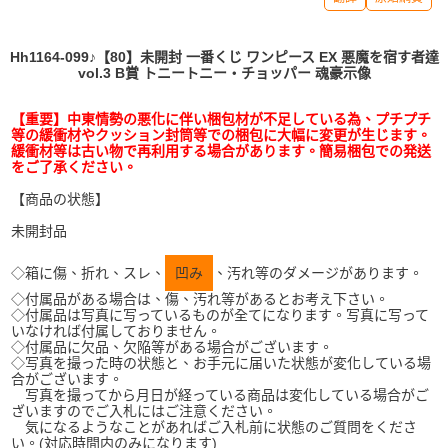
Hh1164-099♪【80】未開封 一番くじ ワンピース EX 悪魔を宿す者達
vol.3 B賞 トニートニー・チョッパー 魂豪示像
【重要】中東情勢の悪化に伴い梱包材が不足している為、プチプチ
等の緩衝材やクッション封筒等での梱包に大幅に変更が生じます。
緩衝材等は古い物で再利用する場合があります。簡易梱包での発送
をご了承ください。
【商品の状態】
未開封品
◇箱に傷、折れ、スレ、
凹み
、汚れ等のダメージがあります。
◇付属品がある場合は、傷、汚れ等があるとお考え下さい。
◇付属品は写真に写っているものが全てになります。写真に写って
いなければ付属しておりません。
◇付属品に欠品、欠陥等がある場合がございます。
◇写真を撮った時の状態と、お手元に届いた状態が変化している場
合がございます。
写真を撮ってから月日が経っている商品は変化している場合がご
ざいますのでご入札にはご注意ください。
気になるようなことがあればご入札前に状態のご質問をくださ
い。(対応時間内のみになります)