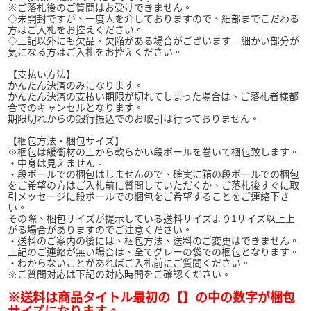
※ご落札後のご質問はお受けできません。
◇未開封ですが、一度人を介しておりますので、細部までこだわる
方はご入札をお控えください。
◇上記以外にも欠品、欠陥がある場合がございます。細かい部分が
気になる方はご入札をお控えください。
【支払い方法】
かんたん決済のみになります。
かんたん決済の支払い期限が切れてしまった場合は、ご落札者様都
合でのキャンセルとなります。
期限切れからの銀行振込でのお取引は行っておりません。
【梱包方法・梱包サイズ】
※梱包は緩衝材の上から軟らかい段ボールを巻いて梱包致します。
・中身は見えません。
・段ボールでの梱包はしませんので、確実に箱の段ボールでの梱包
をご希望の方はご入札前に質問していただくか、ご落札後すぐに取
引メッセージに段ボールでの梱包をご希望することをご連絡下さ
い。
その際、梱包サイズが提示している送料サイズより1サイズ以上上
がる場合がありますのでご注意ください。
・送料のご案内の後には、梱包方法、送料のご変更はできません。
上記のご連絡が無い場合は、全てグレーの袋での梱包となります。
・わからないことがあればご入札前にご質問ください。
※ご質問対応は下記の対応時間をご確認ください。
※送料は商品タイトル最初の【】の中の数字が梱包