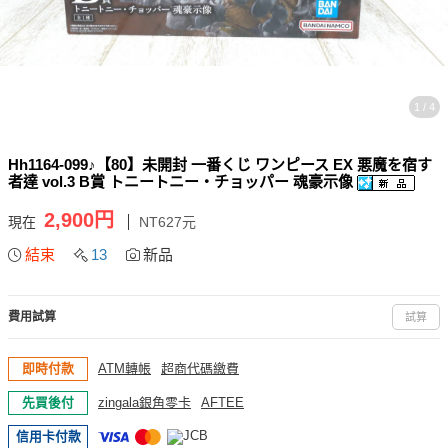
1 / 4
Hh1164-099♪【80】未開封 一番くじ ワンピース EX 悪魔を宿す
者達 vol.3 B賞 トニートニー・チョッパー 魂豪示像
2,900円
現在
NT627元
結束
13
新品
費用試算
試算
即時付款
ATM轉帳
超商代碼繳費
先買後付
zingala銀角零卡
AFTEE
信用卡付款