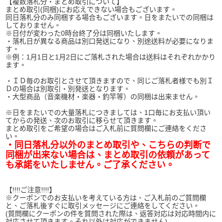
【複数落札分・まとめ取引について】
まとめ取引(同梱)にお応えできない場合もございます。
同日落札分のみ同梱する場合もございます。日をまたいでの同梱は
しておりません。
※日付が変わった0時台終了分は同梱いたします。
・落札日が異なる商品は別口発送になり、別途送料が必要になりま
す。
※例：1月1日と1月2日にご落札された場合は送料はそれぞれかかり
ます。
・ＩＤ毎のお取引とさせて頂きますので、同じご落札者様でも別Ｉ
Ｄの場合は別取引・別発送となります。
・大型商品（音楽機材・楽器・釣竿等）の同梱は出来ません。
※日をまたいでの大量落札につきましては、1口毎にお支払い頂い
てからの発送、次のお取引に移らせて頂きます。
まとめ取引をご希望の場合はご入札前に質問欄にご連絡をくださ
い。
・同日落札分以外のまとめ取引や、こちらの判断で
同梱が出来ない場合は、まとめ取引の依頼があって
も承諾をいたしません。ご了承ください。
【!!!!ご注意!!!!】
※クーポンでのお支払いを考えている方は、ご入札前のご質問欄
と、ご落札後すぐに取引メッセージにご連絡をしてください。
(質問欄にクーポンの件を質問された際は、返答対応は対応時間内に
対応させて頂きます。それ以外は対応ができません)