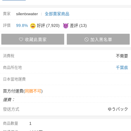
賣家
silentxwater
全部賣家商品
評價
99.8%
好評 (7,920)
差評 (13)
收藏此賣家
加入黑名單
消費稅
不需要
商品所在地
千葉県
日本當地運費
買方付運費(
同捆不可
)
運費：
發送方式
ゆうパック
商品數量
1