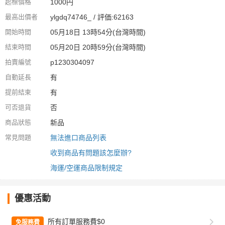
起標價格
1000円
最高出價者
ylgdq74746_ / 評価:62163
開始時間
05月18日 13時54分(台灣時間)
結束時間
05月20日 20時59分(台灣時間)
拍賣編號
p1230304097
自動延長
有
提前結束
有
可否退貨
否
商品狀態
新品
常見問題
無法進口商品列表
收到商品有問題該怎麼辦?
海運/空運商品限制規定
優惠活動
所有訂單服務費$0
免服務費