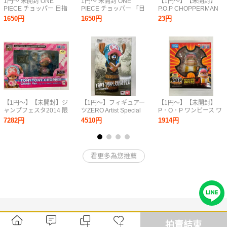
1円～ 未開封 ONE
1円～ 未開封 ONE
【1円～】【未開封】
PIECE チョッパー 目指
PIECE チョッパー 「目
P.O.P CHOPPERMAN
せ海賊フィギュア 全4
指せ海賊」フィギュア
Pastel Green Ver. チョ
1650円
1650円
23円
種
全4種
ッパーマン パステルグ
リーンver. 那須ハイラ
ンドパーク限定
【1円～】【未開封】ジ
【1円～】フィギュアー
【1円～】【未開封】
ャンプフェスタ2014 限
ツZERO Artist Special
P．O．P ワンピース ワ
定 Sailing Again チョッ
トニートニー・チョッ
ンピース Sailing Again
7282円
4510円
1914円
パーcrimin Ver
パー as レッサーパンダ
トニートニー・チョッ
魂ウェブ限定
パー カンフーポイント
看更多為您推薦
拍賣結束