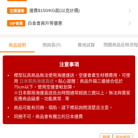
運費$150/KG起(以克計價)
空運優惠
白金會員升等優惠
VIP會員
0
)
問題商品反映流程
商品說明
問與答(
費用試算
注意事項
模型玩具商品無法使用海運運送，空運會產生材積費用，可使
用
日本郵局海運直送
。貼心提醒：商品外箱三邊總合低於
75cm以下，使用空運會較划算。
※日本郵局海運直送抵台時間通常超過三週以上，無法與賣家
反應商品疑慮、功能異常...等
商品可能有凹損、塌陷，請下標前詢問清楚且注意。
同捆不可，商品會有獨立的日本運費
翻譯
原始網頁