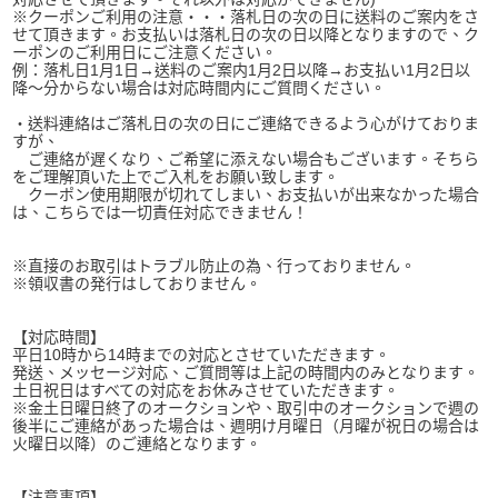
※クーポンご利用の注意・・・落札日の次の日に送料のご案内をさ
せて頂きます。お支払いは落札日の次の日以降となりますので、ク
ーポンのご利用日にご注意ください。
例：落札日1月1日→送料のご案内1月2日以降→お支払い1月2日以
降～分からない場合は対応時間内にご質問ください。
・送料連絡はご落札日の次の日にご連絡できるよう心がけておりま
すが、
ご連絡が遅くなり、ご希望に添えない場合もございます。そちら
をご理解頂いた上でご入札をお願い致します。
クーポン使用期限が切れてしまい、お支払いが出来なかった場合
は、こちらでは一切責任対応できません！
※直接のお取引はトラブル防止の為、行っておりません。
※領収書の発行はしておりません。
【対応時間】
平日10時から14時までの対応とさせていただきます。
発送、メッセージ対応、ご質問等は上記の時間内のみとなります。
土日祝日はすべての対応をお休みさせていただきます。
※金土日曜日終了のオークションや、取引中のオークションで週の
後半にご連絡があった場合は、週明け月曜日（月曜が祝日の場合は
火曜日以降）のご連絡となります。
【注意事項】