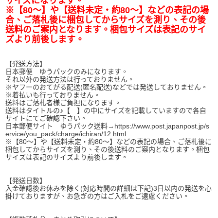
サイズになります。
※【80～】や【送料未定・約80～】などの表記の場
合、ご落札後に梱包してからサイズを測り、その後
送料のご案内となります。梱包サイズは表記のサイ
ズより前後します。
【発送方法】
日本郵便 ゆうパックのみになります。
それ以外の発送方法は行っておりません。
※ヤフーのおてがる配送(匿名配送)などでは発送しておりません。
※着払いも行っておりません。
送料はご落札者様ご負担になります。
送料はタイトルの♪【 】の中にサイズを記載していますので各自
サイトにてご確認下さい。
日本郵便サイト ゆうパック送料→https://www.post.japanpost.jp/s
ervice/you_pack/charge/ichiran/12.html
※【80～】や【送料未定・約80～】などの表記の場合、ご落札後に
梱包してからサイズを測り、その後送料のご案内となります。梱包
サイズは表記のサイズより前後します。
【発送日数】
入金確認後お休みを除く(対応時間の詳細は下記)3日以内の発送を心
掛けておりますが、お急ぎの方はご入札をご遠慮ください。