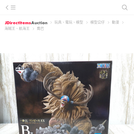
玩具、電玩、模型
模型公仔
動漫
海賊王、航海王
喬巴