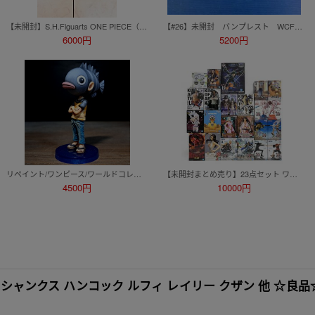
【未開封】S.H.Figuarts ONE PIECE（ワンピース） ジュエリー・ボニー -未来島エッグヘッド- プレミアムバンダイ
【#26】未開封 バンプレスト WCF ONEPIECE ワールドコレクタブルフィギュア 熊本復興プロジェクト ジンベエ、ルフィ、フランキー 3個
6000円
5200円
リペイント/ワンピース/ワールドコレクタブルフィギュア/ワーコレ/カスタムペイント/ONEPIECE WCF figure repaint
【未開封まとめ売り】23点セット ワンピース ONE PIECE アニメ プライズ 一番くじ フィギュア ルフィ ゾロ ロビン シャンクス クザン 他
4500円
10000円
シャンクス ハンコック ルフィ レイリー クザン 他 ☆良品☆ [