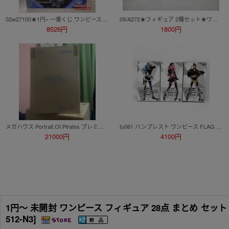
02w27100★1円~ 一番くじ ワンピース -エルバフ編- GIANT BASH!! Vol.1 D賞 ドリー ※未開封 フィギュア 中古品【牛久店】
09/A272★フィギュア 2種セット★ワンピース KING OF ARTIST KOUZUKI ODEN・YAMATO -SPECIAL ver.-★光月おでん・ヤマト★未開封品
8526円
1800円
メガハウス Portrait.Of.Pirates プレミアムバンダイ限定 ワンピース K×MAXIMUM サンジ 覇王色
tu061 バンプレスト ワンピース FLAG DIAMOND SHIP ニコ・ロビン ペローナ ネフェルタリ・ビビ フィギュア 3種セット ※未開封
21000円
4100円
1円～ 未開封 ワンピース フィギュア 28点 まとめ セット 
512-N3]