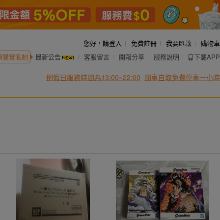
您好，
請登入
免費註冊
我要匯款
購物車
網購實名制
最新公告
客服留言
開箱分享
服務說明
下載APP
例假日服務時間為13:00~22:00
開車自取免費停車一小時