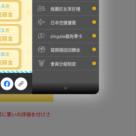
推薦好友享好禮
日本空運優惠
す。
zingala銀角零卡
せ。
寫開箱送回饋金
しまいます。
會員分級制度
クス ハンコック ルフ
常に悪いの評価を付けさ