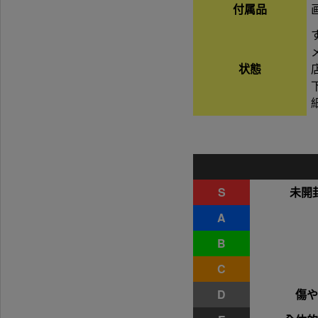
付属品
状態
S
未開
A
B
C
D
傷や