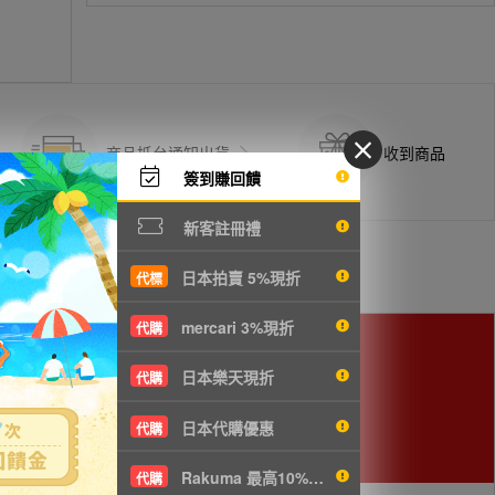
商品抵台通知出貨
收到商品
簽到賺回饋
新客註冊禮
日本拍賣 5%現折
代標
mercari 3%現折
代購
日本樂天現折
代購
cm以下，使用空運會較划算。
日本代購優惠
代購
Rakuma 最高10%現折
代購