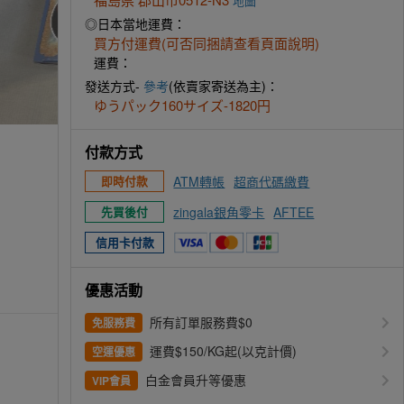
地圖
◎日本當地運費：
買方付運費(可否同捆請查看頁面說明)
運費：
發送方式-
參考
(依賣家寄送為主)：
ゆうパック160サイズ-1820円
付款方式
ATM轉帳
超商代碼繳費
即時付款
zingala銀角零卡
AFTEE
先買後付
信用卡付款
優惠活動
所有訂單服務費$0
免服務費
運費$150/KG起(以克計價)
空運優惠
白金會員升等優惠
VIP會員