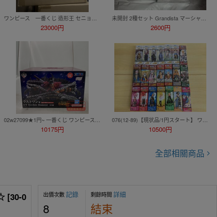
ワンピース 一番くじ 造形王 セニョール・ピンク～ルシアンに愛を込めて～ A賞 セニョール・ピンク ブラシカラーver. 輸送箱未開封
未開封 2種セット Grandista マーシャル D ティーチ モンキー・D・ ルフィ ギア5 フィギュア ワンピース 黒ひげ
23000円
2600円
02w27099★1円~ 一番くじ ワンピース -エルバフ編- GIANT BASH!! Vol.1 ラストワン賞 ロキ ※未開封 フィギュア 中古品【牛久店】
076(12-89)【現状品/1円スタート】 ワンピース ワールドコレクタブルフィギュア 21箱 まとめ 海軍 ドレスローザ FIGHT!! ハチノス 他
10175円
10500円
全部相關商品
記錄
詳細
出價次數
剩餘時間
30-0
8
結束