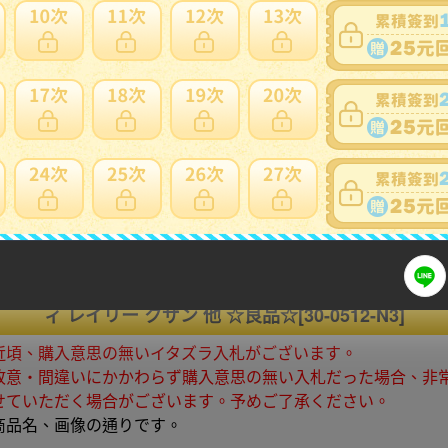
細問題說明請使用商品問與答
4月29日以降に出品している商品は送料に変更がございま
しくは商品ページ下部の送料一覧よりご確認下さいま
定形外郵便は
となりました。
「休日配達休止」
送途中で
を挟みますと商品到着が遅れて
土日及び祝日
詳しくは
郵便局様のHP
をご覧下さいませ。
開封 ワンピース フィギュア 28点 まとめ セット シャン
ィ レイリー クザン 他 ☆良品☆[30-0512-N3]
近頃、購入意思の無いイタズラ入札がございます。
故意・間違いにかかわらず購入意思の無い入札だった場合、非
せていただく場合がございます。予めご了承ください。
商品名、画像の通りです。