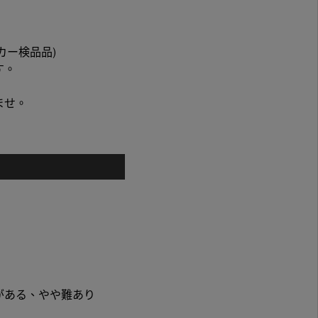
カー検品品)
す。
。
ませ。
がある、やや難あり