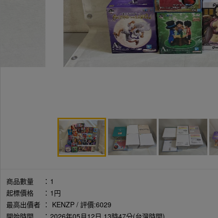
商品數量
：
1
起標價格
：
1円
最高出價者
：
KENZP / 評價:6029
開始時間
：
2026年05月12日 13時47分(台灣時間)