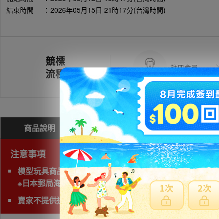
結束時間
：
2026年05月15日 21時17分(台灣時間)
競標
註冊會員
流程
商品說明
問與答(
0
)
費用試算
注意事項
模型玩具商品無法使用海運運送，空運會產生材積費用，
※日本郵局海運直送抵台時間通常超過三週以上，無法與賣家
賣家不提供退貨賠償等責任