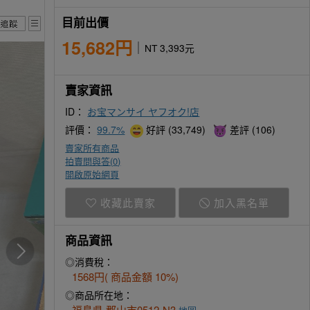
目前出價
15,682円
NT 3,393元
賣家資訊
ID：
お宝マンサイ ヤフオク!店
評價：
99.7%
好評 (33,749)
差評 (106)
賣家所有商品
拍賣問與答(
0
)
開啟原始網頁
收藏此賣家
加入黑名單
商品資訊
◎消費稅：
1568円( 商品金額 10%)
◎商品所在地：
福島県 郡山市0512-N3