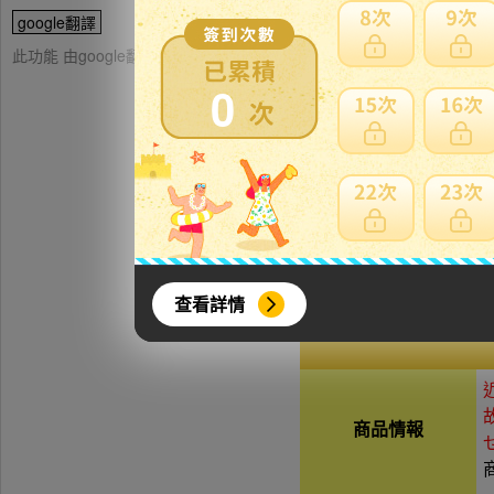
google翻譯
此功能 由google翻譯提供參考，樂淘不保證翻譯內容之正確性，詳
0
※
詳
その為、配
查看詳情
【商品名】1円～ 未
商品情報