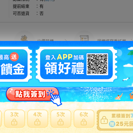
提前結束
：
有
可否退貨
：
否
出價競標
得標填寫委託單
問題商品反映流程
可使用
日本郵局海運直送
。貼心提醒：商品外箱三邊總合低於75
反應商品疑慮、功能異常...等