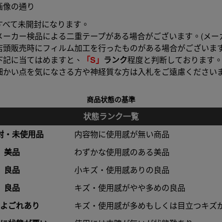
画像の通り
すべて未開封になります。
メーカー検品による二重テープがある場合がございます。(メー
店頭販売時にフィルム加工を行ったものがある場合がございま
下記に当てはめますと、
「S」
ランク
程度と判断しております
細かい点を気になさる方や神経質な方は入札をご遠慮ください
商品状態の基準
状態ランク一覧
封・未使用品
内容物に使用感が無い商品
美品
わずかな使用感のある美品
良品
小キズ・使用感ありの良品
良品
キズ・使用感がやや多めの良品
よごれあり
キズ・使用感が多めもしくは目立つキズ