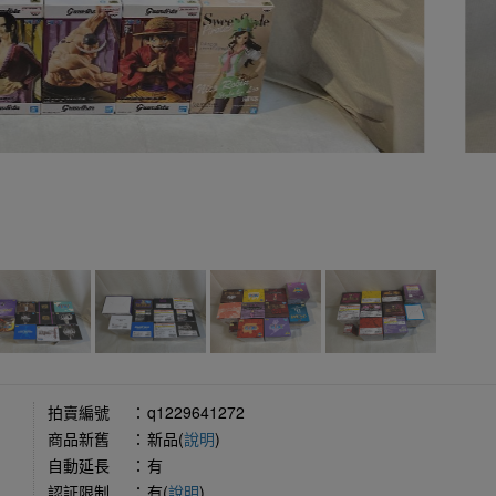
拍賣編號
：
q1229641272
商品新舊
：
新品(
說明
)
自動延長
：
有
認証限制
：
有(
說明
)