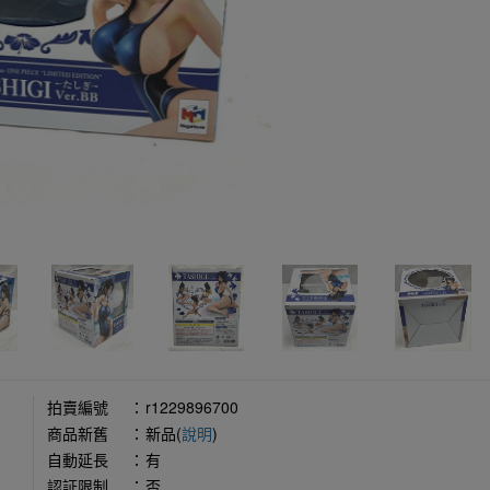
拍賣編號
：
r1229896700
商品新舊
：
新品(
說明
)
自動延長
：
有
認証限制
：
否