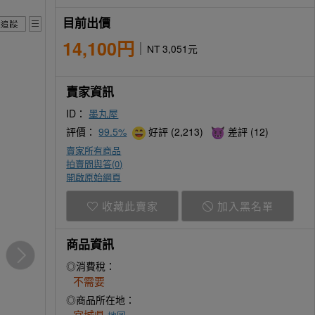
目前出價
14,100円
NT 3,051元
賣家資訊
ID：
墨丸屋
評價：
99.5%
好評 (2,213)
差評 (12)
賣家所有商品
拍賣問與答(
0
)
開啟原始網頁
收藏此賣家
加入黑名單
商品資訊
◎消費稅：
不需要
◎商品所在地：
宮城県