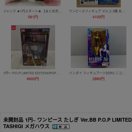
ジャンク ★1円スタート★ 【まとめ売り】 ワンピース フィギュア
ワンピースフィギュア マルコ 3種 未開封品 一番くじ EXTRA CLOSET C賞 ・F賞 （ワールドコレクタブル WCF ワーコレ）/ ルームライト
561円
4100円
1円～ P.O.P LIMITED EDITION/POP ONE PIECE 黒檻のヒナ 再販
バンダイ フィギュアーツZERO ニコロビン ドレスローザ編 ワンピース/未開封 同梱不可 [211-9734]
6600円
2860円
未開封品 1円~ ワンピース たしぎ Ver.BB P.O.P LIMIT
TASHIGI メガハウス