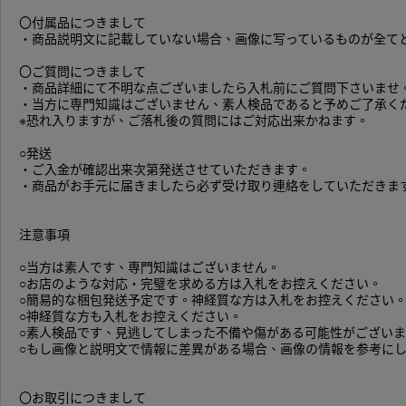
〇付属品につきまして
・商品説明文に記載していない場合、画像に写っているものが全て
〇ご質問につきまして
・商品詳細にて不明な点ございましたら入札前にご質問下さいませ
・当方に専門知識はございません、素人検品であると予めご了承く
※恐れ入りますが、ご落札後の質問にはご対応出来かねます。
○発送
・ご入金が確認出来次第発送させていただきます。
・商品がお手元に届きましたら必ず受け取り連絡をしていただきま
注意事項
○当方は素人です、専門知識はございません。
○お店のような対応・完璧を求める方は入札をお控えください。
○簡易的な梱包発送予定です。神経質な方は入札をお控えください
○神経質な方も入札をお控えください。
○素人検品です、見逃してしまった不備や傷がある可能性がござい
○もし画像と説明文で情報に差異がある場合、画像の情報を参考に
〇お取引につきまして