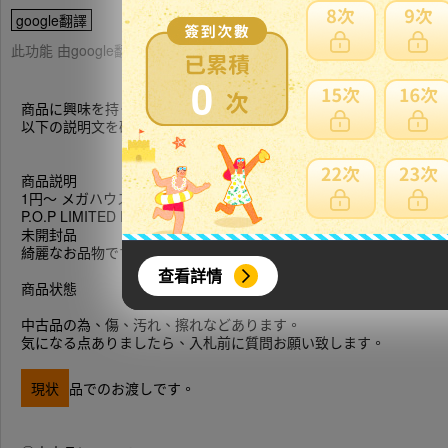
google翻譯
此功能 由google翻譯提供參考，樂淘不保證翻譯內容之正確性，詳
0
商品に興味を持っていただきありがとうございます。
以下の説明文を確認後、入札お待ちしております。
商品説明
1円〜 メガハウス ワンピース たしぎ Ver.BB
P.O.P LIMITED EDITION
未開封品
綺麗なお品物です。
查看詳情
商品状態
中古品の為、傷、汚れ、擦れなどあります。
気になる点ありましたら、入札前に質問お願い致します。
現状
品でのお渡しです。