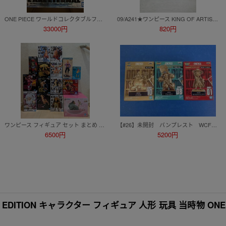
ONE PIECE ワールドコレクタブルフィギュア PREMIUM -WE ARE ETERNAL-他一番くじB賞ウソップ、コレクタブル8点
09/A241★ワンピース KING OF ARTIST YAMATO -SPECIAL ver.- ヤマト★フィギュア★バンプレスト★プライズ★未開封品
33000円
820円
ワンピース フィギュア セット まとめ ONEPIECE 一番くじ ルフィ ボニー くま マルコ バギー ロブ・ルッチ 白ひげ リンリン カタクリ
【#26】未開封 バンプレスト WCF ONEPIECE ワールドコレクタブルフィギュア 熊本復興プロジェクト ジンベエ、ルフィ、フランキー 3個
6500円
5200円
ED EDITION キャラクター フィギュア 人形 玩具 当時物 ONE 