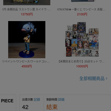
1円 未開封品 ラストワン賞 カイドウ -魂豪示像- メタリックカラーver. 一番くじ ワンピース EX 龍と袂を連ねし猛者達 ワンピース
076/X768★一番くじ ワンピース 赤髪海賊団 ラストワン賞 シャンクス＆ルフィ Revible Moment フィギュア 未開封品
13750円
2100円
リペイント/ワンピース/ワールドコレクタブルフィギュア/ワーコレ/カスタムペイント/ONEPIECE WCF figure repaint
【未開封まとめ売り】23点セット ワンピース ONE PIECE アニメ プライズ 一番くじ フィギュア ルフィ ゾロ ロビン シャンクス クザン 他
4500円
10000円
全部相關商品
記錄
詳細
出價次數
剩餘時間
PIECE
42
結束