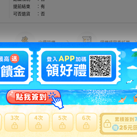
提前結束
：
有
可否退貨
：
否
出價競標
得標填寫委託單
問題商品反映流程
可使用
日本郵局海運直送
。貼心提醒：商品外箱三邊總合低於75
反應商品疑慮、功能異常...等
注意