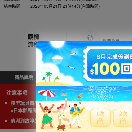
結束時間
：
2026年05月21日 21時14分(台灣時間)
競標
註冊會員
流程
商品說明
問與答(
0
)
費用試算
注意事項
模型玩具商品無法使用海運運送，空運會產生材積費用，
※日本郵局海運直送抵台時間通常超過三週以上，無法與賣家
偵測到故障品(垃圾品)、有照片及說明以外的問題，下標前