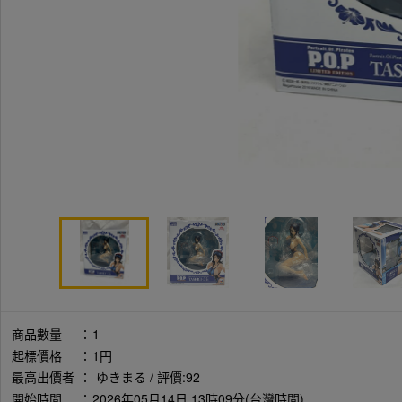
商品數量
：
1
起標價格
：
1円
最高出價者
：
ゆきまる / 評價:92
開始時間
：
2026年05月14日 13時09分(台灣時間)