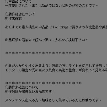
◯中古品について
一度使用された、または新品ではない状態の品物のことです。
◯動作確認について
動作未確認。
あくまでも素人検品の中古品ですのでお店で買うような完動品や美
出品詳細を最後まで読んで頂き、入札をご検討下さい。
＊＊＊＊＊＊＊＊＊＊＊＊＊＊＊＊＊＊＊＊＊＊＊
色見がわかりやすく出るように照度の強いライトを使用して撮影し
モニターの設定や光の当たり具合で実物と色合いが変わって見える
＊＊＊＊＊＊＊＊＊＊＊＊＊＊＊＊＊＊＊＊＊＊＊
◯動作未確認について
動作保証が出来ないお品物です。
メンテナンス出来る方、趣味として集めている方にお勧めです。