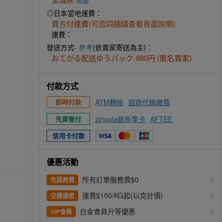
地圖
◎日本當地運費：
買方付運費(可否同捆請查看頁面說明)
運費：
發送方式-
參考
(依賣家寄送為主)：
おてがる配送ゆうパック-880円 (匿名賣家)
付款方式
ATM轉帳
超商代碼繳費
即時付款
zingala銀角零卡
AFTEE
先買後付
信用卡付款
優惠活動
所有訂單服務費$0
免服務費
運費$150/KG起(以克計價)
空運優惠
白金會員升等優惠
VIP會員