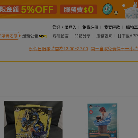
您好，
請登入
免費註冊
我要匯款
購物車
網購實名制
最新公告
客服留言
開箱分享
服務說明
下載APP
例假日服務時間為13:00~22:00
開車自取免費停車一小時