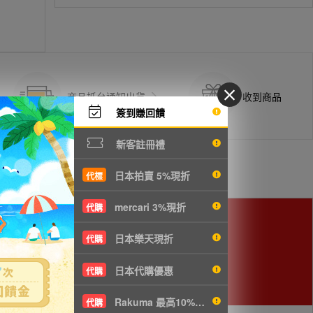
商品抵台通知出貨
收到商品
簽到賺回饋
新客註冊禮
日本拍賣 5%現折
代標
mercari 3%現折
代購
日本樂天現折
代購
cm以下，使用空運會較划算。
日本代購優惠
代購
Rakuma 最高10%現折
代購