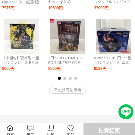
FiguartsZERO [超激戦]
セット まとめ
レクタブルフィギュア
光月モモの助 -双龍図-
ONEPIECE 一番くじ ル
PREMIUM -WE ARE
7975円
10500円
33000円
ワンピース
フィ ボニー くま マル
ETERNAL-他一番くじB
コ バギー ロブ・ルッチ
賞ウソップ、コレクタ
白ひげ リンリン カタク
ブル8点
リ
【未開封】現状品 一番
1円～ P.O.P LIMITED
02w27100★1円~ 一番
くじ ワンピース EX 龍
EDITION/POP ONE
くじ ワンピース -エル
と袂を連ねし猛者達 ラ
PIECE 黒檻のヒナ 再販
バフ編- GIANT BASH!!
9000円
8800円
8526円
ストワン賞 カイドウ 魂
Vol.1 D賞 ドリー ※未
豪示像 メタリックカラ
開封 フィギュア 中古品
ーver. フィギュア 1円～
【牛久店】
看更多為您推薦
拍賣結束