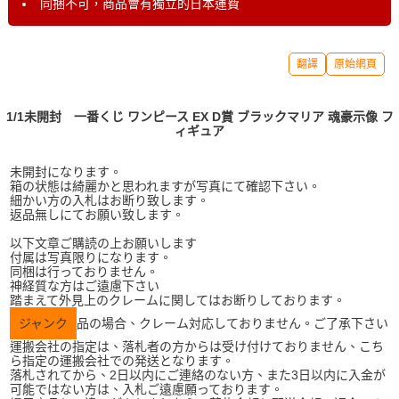
同捆不可，商品會有獨立的日本運費
翻譯
原始網頁
1/1未開封 一番くじ ワンピース EX D賞 ブラックマリア 魂豪示像 フ
ィギュア
未開封になります。
箱の状態は綺麗かと思われますが写真にて確認下さい。
細かい方の入札はお断り致します。
返品無しにてお願い致します。
以下文章ご購読の上お願いします
付属は写真限りになります。
同梱は行っておりません。
神経質な方はご遠慮下さい
踏まえて外見上のクレームに関してはお断りしております。
ジャンク
品の場合、クレーム対応しておりません。ご了承下さい
運搬会社の指定は、落札者の方からは受け付けておりません、こち
ら指定の運搬会社での発送となります。
落札されてから、2日以内にご連絡のない方、また3日以内に入金が
可能ではない方は、入札ご遠慮願っております。