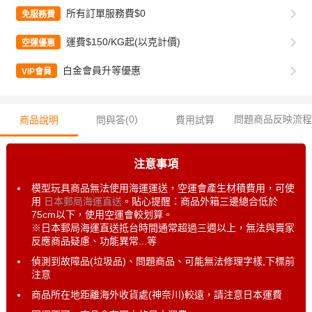
所有訂單服務費$0
免服務費
運費$150/KG起(以克計價)
空運優惠
白金會員升等優惠
VIP會員
0
)
問題商品反映流程
商品說明
問與答(
費用試算
注意事項
模型玩具商品無法使用海運運送，空運會產生材積費用，可使
用
日本郵局海運直送
。貼心提醒：商品外箱三邊總合低於
75cm以下，使用空運會較划算。
※日本郵局海運直送抵台時間通常超過三週以上，無法與賣家
反應商品疑慮、功能異常...等
偵測到故障品(垃圾品)、問題商品、可能無法修理字樣,下標前
注意
商品所在地距離海外收貨處(神奈川)較遠，請注意日本運費