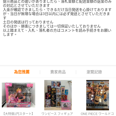
提示商品との違いがありましたら、落札金額と配送金額の返金のみ
の対応とさせていただきます
入金が確認できましたら、できるだけ当日発送を心掛けております
が、当日が無理な場合は3日以内には必ず発送とさせていただきま
す
土日の発送は行っておりません
そのほか、損害につきましては一切保証いたしておりません
以上踏まえて、入札、落札者の方はコメントを読み手続きをお願い
します。
為您推薦
賣家商品
瀏覽記錄
【大特価1円スタート】
ワンピース フィギュア
ONE PIECE ワールドコ