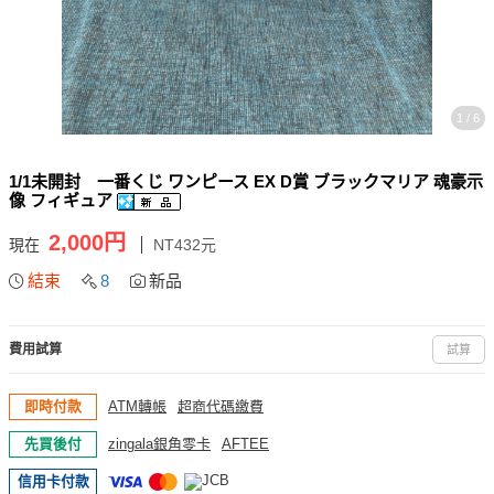
1 / 6
1/1未開封 一番くじ ワンピース EX D賞 ブラックマリア 魂豪示
像 フィギュア
2,000円
現在
NT432元
結束
8
新品
費用試算
試算
即時付款
ATM轉帳
超商代碼繳費
先買後付
zingala銀角零卡
AFTEE
信用卡付款