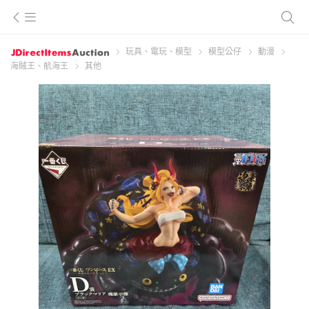
玩具、電玩、模型
模型公仔
動漫
海賊王、航海王
其他