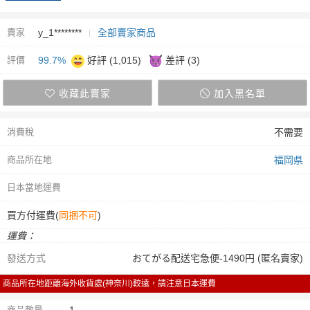
賣家
y_1********
全部賣家商品
評價
99.7%
好評 (1,015)
差評 (3)
收藏此賣家
加入黑名單
消費稅
不需要
商品所在地
福岡県
日本當地運費
買方付運費(
同捆不可
)
運費：
發送方式
おてがる配送宅急便-1490円 (匿名賣家)
商品所在地距離海外收貨處(神奈川)較遠，請注意日本運費
商品數量