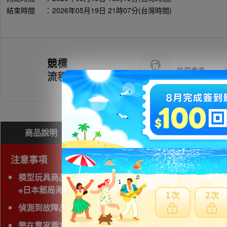
結束時間
：
2026年05月19日 21時07分(台灣時間)
競標
註冊會員
流程
商品說明
問與答(
0
)
費用試算
注意事項
模型玩具商品無法使用海運運送，空運會產生材積費用，
※日本郵局海運直送抵台時間通常超過三週以上，無法與賣家
偵測到故障品(垃圾品)、有照片及說明以外的問題，下標前
需在賣家要求時間完成匯款