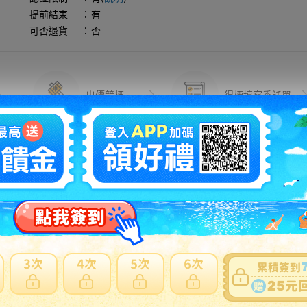
提前結束
：
有
可否退貨
：
否
出價競標
得標填寫委託單
問題商品反映流程
可使用
日本郵局海運直送
。貼心提醒：商品外箱三邊總合低於75
反應商品疑慮、功能異常...等
注意