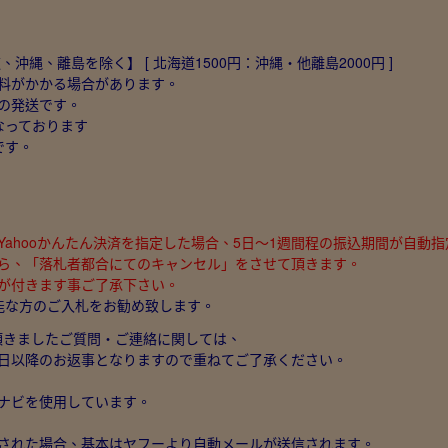
、沖縄、離島を除く】 [ 北海道1500円：沖縄・他離島2000円 ]
料がかかる場合があります。
の発送です。
なっております
です。
Yahooかんたん決済を指定した場合、5日～1週間程の振込期間が自動
ら、「落札者都合にてのキャンセル」をさせて頂きます。
価が付きます事ご了承下さい。
能な方のご入札をお勧め致します。
に頂きましたご質問・ご連絡に関しては、
日以降のお返事となりますので重ねてご了承ください。
ナビを使用しています。
された場合、基本はヤフーより自動メールが送信されます。