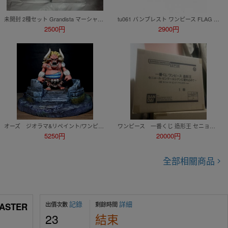
未開封 2種セット Grandista マーシャル D ティーチ モンキー・D・ ルフィ ギア5 フィギュア ワンピース 黒ひげ
tu061 バンプレスト ワンピース FLAG DIAMOND SHIP ニコ・ロビン ペローナ ネフェルタリ・ビビ フィギュア 3種セット ※未開封
2500円
2900円
オーズ ジオラマ&リペイント/ワンピース/ワールドコレクタブルフィギュア/ワーコレ/カスタムペイント/ONEPIECE WCF figure repaint
ワンピース 一番くじ 造形王 セニョール・ピンク～ルシアンに愛を込めて～ A賞 セニョール・ピンク ブラシカラーver. 輸送箱未開封
5250円
20000円
全部相關商品
記錄
詳細
出價次數
剩餘時間
STER
23
結束