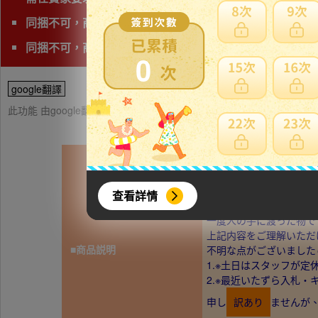
同捆不可，商品會有獨立的日本運費。
同捆不可，商品會有獨立的日本運費
0
google翻譯
此功能 由google翻譯提供參考，樂淘不保證翻譯內容之正確性，詳
【一番くじ ワンピース】 
未開封の中古品です。
箱はスレ傷、スレ汚れ等
查看詳情
画像の物が全てになりま
一度人の手に渡った物で
上記内容をご理解いただ
■商品説明
不明な点がございました
1.※土日はスタッフが
2.※最近いたずら入札
申し
訳あり
ませんが