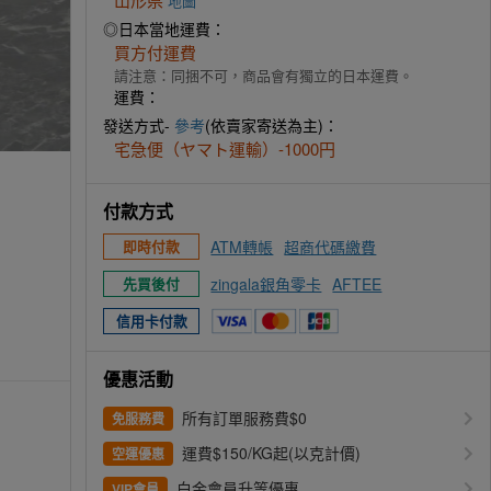
地圖
◎日本當地運費：
買方付運費
請注意：同捆不可，商品會有獨立的日本運費。
運費：
發送方式-
參考
(依賣家寄送為主)：
宅急便（ヤマト運輸）-1000円
付款方式
ATM轉帳
超商代碼繳費
即時付款
zingala銀角零卡
AFTEE
先買後付
信用卡付款
優惠活動
所有訂單服務費$0
免服務費
運費$150/KG起(以克計價)
空運優惠
白金會員升等優惠
VIP會員