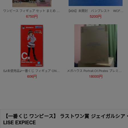
ワンピース フィギュア セット まとめ ONEPIECE 一番くじ ルフィ ボニー くま マルコ バギー ロブ・ルッチ 白ひげ リンリン カタクリ
【#26】未開封 バンプレスト WCF ONEPIECE ワールドコレクタブルフィギュア 熊本復興プロジェクト ジンベエ、ルフィ、フランキー 3個
6750円
5200円
S♪未使用品♪一番くじ フィギュア ONE PIECE 革命の炎 『C賞 コアラ MASTERLISE』 発売元：BANDAI SPIRITS ワンピース ※未開封
メガハウス Portrait.Of.Pirates プレミアムバンダイ限定 ワンピース K×MAXIMUM サンジ 覇王色
606円
18000円
【一番くじ ワンピース】 ラストワン賞 ジェイガルシア・サ
LISE EXPIECE