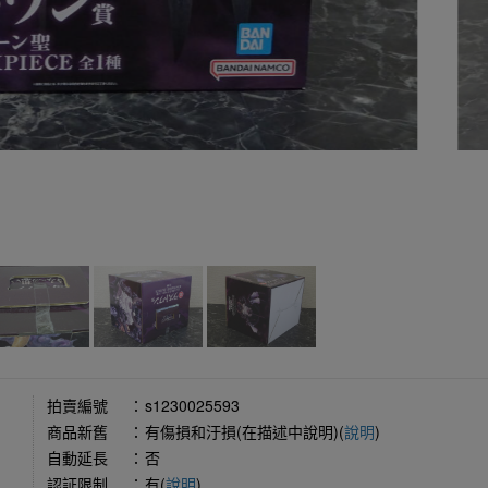
拍賣編號
：
s1230025593
商品新舊
：
有傷損和汙損(在描述中說明)(
說明
)
自動延長
：
否
認証限制
：
有(
說明
)