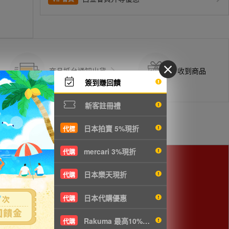
商品抵台通知出貨
收到商品
簽到賺回饋
新客註冊禮
日本拍賣 5%現折
代標
mercari 3%現折
代購
日本樂天現折
代購
cm以下，使用空運會較划算。
日本代購優惠
代購
Rakuma 最高10%現折
代購