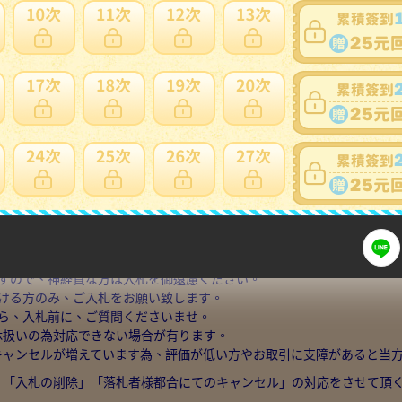
細問題說明請使用商品問與答
ラストワン賞 ジェイガルシア・サターン聖 未開封 / 未来島エッグヘッド きみ
があります。
す。
すので、神経質な方は入札を御遠慮ください。
ける方のみ、ご入札をお願い致します。
ら、入札前に、ご質問くださいませ。
定休扱いの為対応できない場合が有ります。
・キャンセルが増えています為、評価が低い方やお取引に支障があると当
、「入札の削除」「落札者様都合にてのキャンセル」の対応をさせて頂