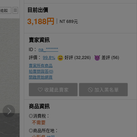
目前出價
3,188円
NT 689元
賣家資訊
ID：
na_********
評價：
99.8%
好評 (32,226)
差評 (56)
賣家所有商品
拍賣問與答(
0
)
開啟原始網頁
收藏此賣家
加入黑名單
商品資訊
◎消費稅：
不需要
◎商品所在地：
山形県