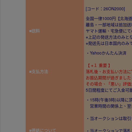
[コード：26ON2000]
全国一律1000円【北海道
離島・一部地域は追加送
■送料
ヤマト運輸、宅急便にて
※上記の発送方法のみと
※発送先は日本国内のみ
・Yahooかんたん決済
【 ※１ 重要 】
■支払方法
落札後、お支払い方法に
お振込期間が過ぎました
その場合、「悪い」評
5日間程度にてご入金可
・15時(午後3時)以降
営業時間の関係上、翌
・当オークションは取引
■連絡について
・当オークションで落札