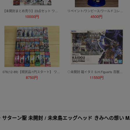
【未開封まとめ売り】23点セット ワンピース ONE PIECE アニメ プライズ 一番くじ フィギュア ルフィ ゾロ ロビン シャンクス クザン 他
リペイント/ワンピース/ワールドコレクタブルフィギュア/ワーコレ/カスタムペイント/ONEPIECE WCF figure repaint
10000円
4500円
076(12-89)【現状品/1円スタート】 ワンピース ワールドコレクタブルフィギュア 21箱 まとめ 海軍 ドレスローザ FIGHT!! ハチノス 他
◇未開封 箱イタミ S.H.Figuarts 百獣のカイドウ(人獣型) 『ONE PIECE』 フィギュアーツ ワンピース 同梱不可 1円スタート
8750円
11550円
ターン聖 未開封 / 未来島エッグヘッド きみへの想い MA