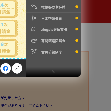
推薦好友享好禮
日本空運優惠
zingala銀角零卡
寫開箱送回饋金
會員分級制度
への想い MASTERLISE EXPIECE
方が判断した方は
く場合があります事ご了承下さい。