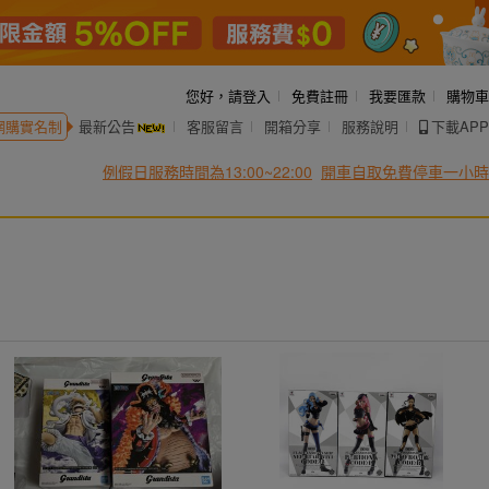
您好，
請登入
免費註冊
我要匯款
購物車
網購實名制
最新公告
客服留言
開箱分享
服務說明
下載APP
例假日服務時間為13:00~22:00
開車自取免費停車一小時