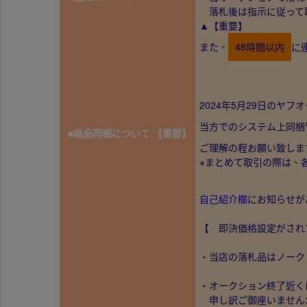
落札後は指示に従って
▲【重要】
また、
48時間以内
に
2024年5月29日のヤ
当方でのシステム上同梱
■商品同梱について 【重要】
ご理解の程お願い致しま
※まとめて取引の際は、
自己紹介欄
にお知らせが
【 即決価格設定がされ
・当店の落札品はノーク
・オークション終了近く
申し訳ご御座いません