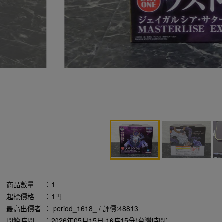
商品數量
：
1
起標價格
：
1円
最高出價者
：
period_1618_ / 評價:48813
開始時間
：
2026年05月15日 16時15分(台灣時間)