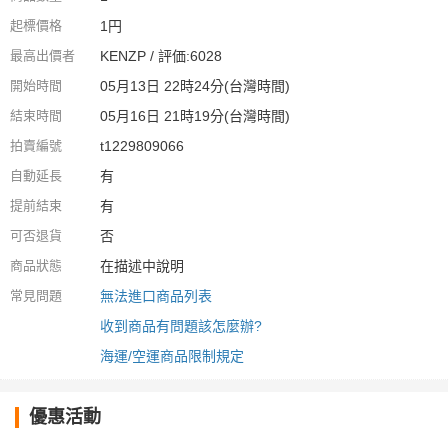
起標價格
1円
最高出價者
KENZP / 評価:6028
開始時間
05月13日 22時24分(台灣時間)
結束時間
05月16日 21時19分(台灣時間)
拍賣編號
t1229809066
自動延長
有
提前結束
有
可否退貨
否
商品狀態
在描述中說明
常見問題
無法進口商品列表
收到商品有問題該怎麼辦?
海運/空運商品限制規定
優惠活動