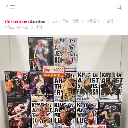
玩具、電玩、模型
模型公仔
動漫
海賊王、航海王
其他