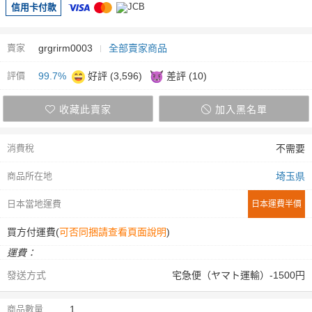
信用卡付款
賣家
grgrirm0003
全部賣家商品
評價
99.7%
好評 (3,596)
差評 (10)
收藏此賣家
加入黑名單
消費稅
不需要
商品所在地
埼玉県
日本當地運費
日本運費半價
買方付運費(
可否同捆請查看頁面說明
)
運費：
發送方式
宅急便（ヤマト運輸）-1500円
商品數量
1