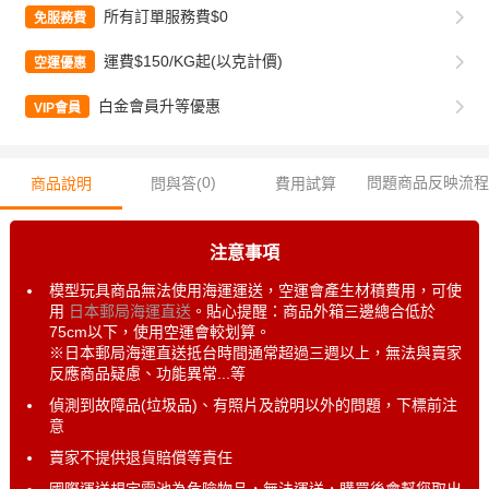
所有訂單服務費$0
免服務費
運費$150/KG起(以克計價)
空運優惠
白金會員升等優惠
VIP會員
0
)
問題商品反映流程
商品說明
問與答(
費用試算
注意事項
模型玩具商品無法使用海運運送，空運會產生材積費用，可使
用
日本郵局海運直送
。貼心提醒：商品外箱三邊總合低於
75cm以下，使用空運會較划算。
※日本郵局海運直送抵台時間通常超過三週以上，無法與賣家
反應商品疑慮、功能異常...等
偵測到故障品(垃圾品)、有照片及說明以外的問題，下標前注
意
賣家不提供退貨賠償等責任