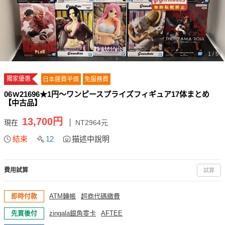
1 / 5
獨家優惠
日本運費半價
免服務費
06ｗ21696★1円～ワンピースプライズフィギュア17体まとめ
【中古品】
13,700円
現在
NT2964元
結束
12
描述中說明
費用試算
試算
即時付款
ATM轉帳
超商代碼繳費
先買後付
zingala銀角零卡
AFTEE