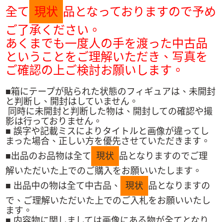
全て
現状
品となっておりますので予め
ご了承ください。
あくまでも一度人の手を渡った中古品
ということをご理解いただき、写真を
ご確認の上ご検討お願いします。
■箱にテープが貼られた状態のフィギュアは、未開封
と判断し、開封はしていません。
同時に未開封と判断した物は、開封しての確認や撮
影は行っておりません。
■ 誤字や記載ミスによりタイトルと画像が違ってし
まった場合、正しい方を優先させていただきます。
■出品のお品物は全て
現状
品となりますのでご理
解いただいた上でのご購入をお願いいたします。
■ 出品中の物は全て中古品、
現状
品となりますの
で、ご理解いただいた上でのご入札をお願いいたし
ます。
■ 内容物に関しましては画像にある物が全てとなり