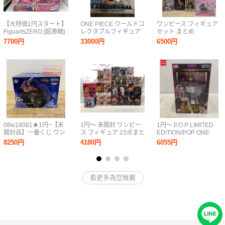
【大特価1円スタート】
ONE PIECE ワールドコ
ワンピース フィギュア
FiguartsZERO [超激戦]
レクタブルフィギュア
セット まとめ
光月モモの助 -双龍図-
PREMIUM -WE ARE
ONEPIECE 一番くじ ル
7700円
33000円
6500円
ワンピース
ETERNAL-他一番くじB
フィ ボニー くま マル
賞ウソップ、コレクタ
コ バギー ロブ・ルッチ
ブル8点
白ひげ リンリン カタク
リ
08w18081★1円~【未
1円～ 未開封 ワンピー
1円～ P.O.P LIMITED
開封品】一番くじ ワン
ス フィギュア 23点まと
EDITION/POP ONE
ピース エルバフ編
め ルフィ ゾロ サンジ
PIECE 黒檻のヒナ 再販
8250円
4180円
6055円
GIANT BASH!! Vol.1 D
ミホーク くま ボニー
賞 ドリー
ミホーク 一番くじ 他
MASTERLISE
☆良品☆[30-0804-
EXPIECE フィギュア中
7M11]
看更多為您推薦
古【水戸店】