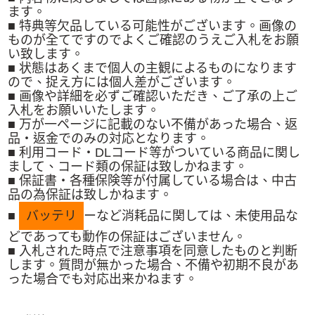
ます。
■ 特典等欠品している可能性がございます。画像の
ものが全てですのでよくご確認のうえご入札をお願
い致します。
■ 状態はあくまで個人の主観によるものになります
ので、捉え方には個人差がございます。
■ 画像や詳細を必ずご確認いただき、ご了承の上ご
入札をお願いいたします。
■ 万が一ページに記載のない不備があった場合、返
品・返金でのみの対応となります。
■ 利用コード・DLコード等がついている商品に関し
まして、コード類の保証は致しかねます。
■ 保証書・各種保険等が付属している場合は、中古
品の為保証は致しかねます。
■
バッテリ
ーなど消耗品に関しては、未使用品な
どであっても動作の保証はございません。
■ 入札された時点で注意事項を同意したものと判断
します。質問が無かった場合、不備や初期不良があ
った場合でも対応出来かねます。