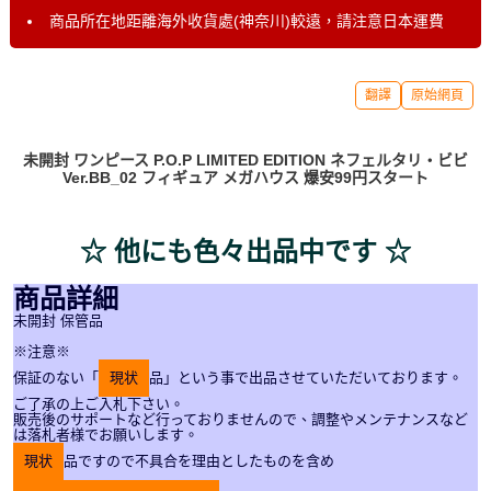
商品所在地距離海外收貨處(神奈川)較遠，請注意日本運費
翻譯
原始網頁
未開封 ワンピース P.O.P LIMITED EDITION ネフェルタリ・ビビ
Ver.BB_02 フィギュア メガハウス 爆安99円スタート
☆ 他にも色々出品中です ☆
商品詳細
未開封 保管品
※注意※
保証のない「
現状
品」という事で出品させていただいております。
ご了承の上ご入札下さい。
販売後のサポートなど行っておりませんので、調整やメンテナンスなど
は落札者様でお願いします。
現状
品ですので不具合を理由としたものを含め