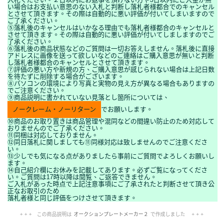
い場合はお支払い意思のない入札と判断し落札者様都合でのキャンセル
とさせて頂きます。その際は自動的に悪い評価が付いてしまいますので
ご了承ください。
⑤落札後のキャンセルはいかなる理由でも落札者様都合のキャンセルと
させて頂きます。その際は自動的に悪い評価が付いてしましますのでご
了承ください。
⑥落札後の商品状態などのご質問は一切お答えしません。落札後に直接
アドレスに画像を送って欲しいなどのご連絡はご購入意思が無いと判断
し落札者様都合のキャンセルとさせて頂きます。
⑦評価の悪い方や新規の方、ご購入意思が感じられない場合は上記日数
を待たずに削除する場合がございます。
⑧パソコンの環境により写真と実物の見え方が異なる場合もありますの
でご注意ください。
⑨商品説明に書かれていない見落とし箇所については、
ノークレーム・ノーリターン
でお願いします。
⑩商品のお取り置きは商品管理や混同などの間違い防止のため対応して
おりませんのでご了承ください。
⑪同梱は対応しておりません。
⑫同日落札に関しましても⑪同様対応は致しませんのでご注意くださ
い。
⑬少しでも気になる点がありましたら事前にご質問でよろしくお願いし
ます。
⑭自己紹介欄にお休みを記載してあります。必ずご覧になってくださ
い。ご質問は17時以降は閲覧、ご返答できません。
ご入札があった時点で上記注意事項にご了承されたと判断させて頂き公
正なお取引のため
落札者様と同じ評価をつけさせて頂きます。
+ + + この商品説明は
オークションプレートメーカー２
で作成しました + + +
No.210.001.001