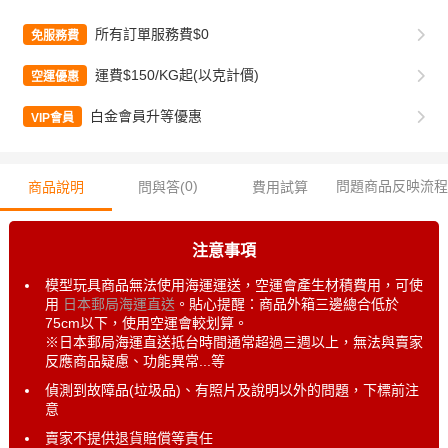
所有訂單服務費$0
免服務費
運費$150/KG起(以克計價)
空運優惠
白金會員升等優惠
VIP會員
0
)
問題商品反映流程
商品說明
問與答(
費用試算
注意事項
模型玩具商品無法使用海運運送，空運會產生材積費用，可使
用
日本郵局海運直送
。貼心提醒：商品外箱三邊總合低於
75cm以下，使用空運會較划算。
※日本郵局海運直送抵台時間通常超過三週以上，無法與賣家
反應商品疑慮、功能異常...等
偵測到故障品(垃圾品)、有照片及說明以外的問題，下標前注
意
賣家不提供退貨賠償等責任