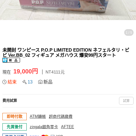
1 / 5
未開封 ワンピース P.O.P LIMITED EDITION ネフェルタリ・ビ
ビ Ver.BB_02 フィギュア メガハウス 爆安99円スタート
19,000円
現在
NT4111元
結束
13
新品
費用試算
試算
即時付款
ATM轉帳
超商代碼繳費
先買後付
zingala銀角零卡
AFTEE