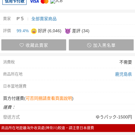
信用卡付款
賣家
P’５
全部賣家商品
評價
99.4%
好評 (6,046)
差評 (34)
收藏此賣家
加入黑名單
消費稅
不需要
商品所在地
鹿児島県
日本當地運費
買方付運費(
可否同捆請查看頁面說明
)
運費：
發送方式
ゆうパック-1500円
商品所在地距離海外收貨處(神奈川)較遠，請注意日本運費