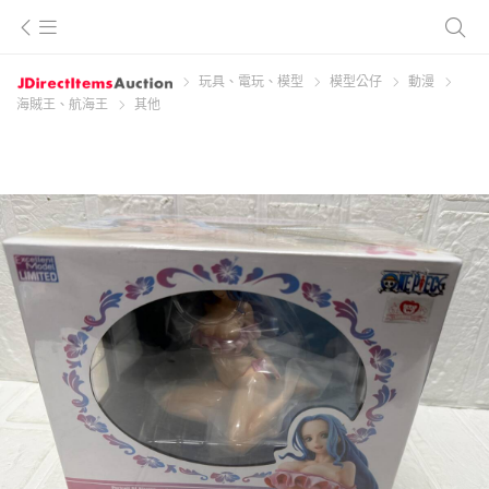
玩具、電玩、模型
模型公仔
動漫
海賊王、航海王
其他