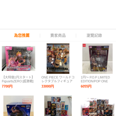
為您推薦
賣家商品
瀏覽記錄
【大特価1円スタート】
ONE PIECE ワールドコ
1円～ P.O.P LIMITED
FiguartsZERO [超激戦]
レクタブルフィギュア
EDITION/POP ONE
光月モモの助 -双龍図-
PREMIUM -WE ARE
PIECE 黒檻のヒナ 再販
7700円
33000円
6055円
ワンピース
ETERNAL-他一番くじB
賞ウソップ、コレクタ
ブル8点