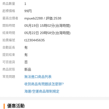
商品數量
1
起標價格
99円
最高出價者
mpueb2288 / 評価:2538
開始時間
05月19日 15時02分(台灣時間)
結束時間
05月22日 20時58分(台灣時間)
拍賣編號
t1230445635
自動延長
有
提前結束
有
可否退貨
否
商品狀態
新品
常見問題
無法進口商品列表
收到商品有問題該怎麼辦?
海運/空運商品限制規定
優惠活動