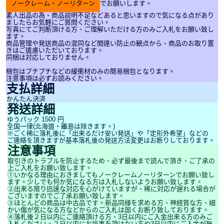
ノークレーム・ノーリターン
でお願いします。
素人出品の為、商品説明不足などあると思いますので気になる点があり
ましたらお気軽にご質問ください。
写真にてご判断頂ける方、ご理解いただける方のみご入札をお願い致し
ます。
商品管理や発送商品の混同など間違い防止の観点から、商品のお取り置
きはご遠慮いただいております。
同梱は対応しておりません。
梱包はプチプチなどの緩衝材のみの簡易梱包となります。
注意事項は必ずお読みください。
支払詳細
かんたん決済
発送詳細
ゆうパック 1500 円
全国一律(北海道・離島は除きます。)
※ごく稀に落札後に「出来るだけ安い発送」や「定形外希望」などの
ご連絡を頂きますが基本落札後の発送方法変更はお断りしております。
注意事項
取引きのトラブルを防止するため、必ず最後まで読んで頂き、ご了承の
上ご入札をお願い致します。
①いかなる理由におきましてもノークレームノーリターンでお願い致し
ます。少しでも何か気になる方は入札しないようお願い致します。
②出来る限り迅速な対応を心がけていますが、稀に対応が遅れる場合が
ございますのでご了承お願い致します。
③ほとんどの商品は中古品です。新品同様を求める方、神経質な方、細
かい傷が気になる方などからのご入札は固くお断り致しております。
④落札後２日以内にご連絡頂ける方、3日以内にご入金出来る方のみご
入札ください。２日以内にお返事を頂けない方や3日以内にご入金が無