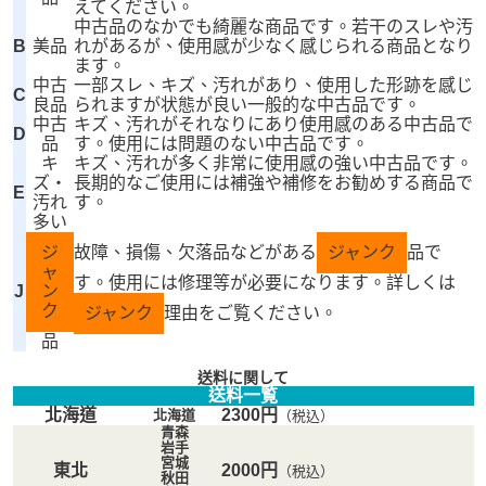
えてください。
中古品のなかでも綺麗な商品です。若干のスレや汚
B
美品
れがあるが、使用感が少なく感じられる商品となり
ます。
中古
一部スレ、キズ、汚れがあり、使用した形跡を感じ
C
良品
られますが状態が良い一般的な中古品です。
中古
キズ、汚れがそれなりにあり使用感のある中古品で
D
品
す。使用には問題のない中古品です。
キ
キズ、汚れが多く非常に使用感の強い中古品です。
ズ・
長期的なご使用には補強や補修をお勧めする商品で
E
汚れ
す。
多い
ジ
故障、損傷、欠落品などがある
ジャンク
品で
ャ
す。使用には修理等が必要になります。詳しくは
J
ン
ク
ジャンク
理由をご覧ください。
品
送料に関して
送料一覧
北海道
2300円
北海道
（税込）
青森
岩手
宮城
東北
2000円
（税込）
秋田