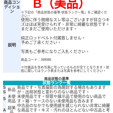
B（美品）
商品コン
ディショ
ン
※下記の「商品状態の基準-状態ランク一覧」をご確認くだ
さい。
使用に伴う微細なスレ等はございますが目立つキ
ズはほぼ見受けられず、非常に綺麗な状態です。
まだまだご使用いただけます。
純正ロッドベルト付属致しません。
予めご了承ください。
説明
写真もご参考になりご入札ください。
商品コード：398086
※付属品を含め写真に写っているものが全てとなります。状
態に関してはランク表または写真を参考にしてください。
商品状態の基準
状態ランク一覧
S
新品です。写真撮影の為開封する場合もあります
新品
S
が、出荷状態と変わりのない商品です。
未使
未使用品です。保管や展示品で使用のない商品で
S
用品
す。箱、ケースのない未使用品も含みます
中古品のなかでも使用感を感じられない非常に綺麗
超美
A
な商品です。キズ、汚れのほとんどない中古品と考
品