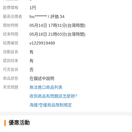
起標價格
1円
最高出價者
foc******** / 評価:34
開始時間
05月14日 17時31分(台灣時間)
結束時間
05月18日 21時03分(台灣時間)
拍賣編號
v1229919488
自動延長
有
提前結束
有
可否退貨
否
商品狀態
在描述中說明
常見問題
無法進口商品列表
收到商品有問題該怎麼辦?
海運/空運商品限制規定
優惠活動