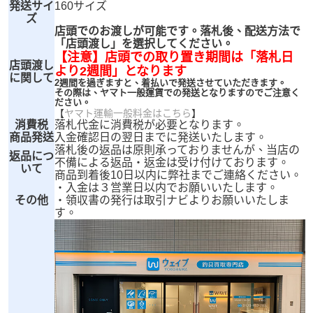
発送サイ
160サイズ
ズ
店頭でのお渡しが可能です。落札後、配送方法で
「店頭渡し」を選択してください。
【注意】店頭での取り置き期間は「落札日
店頭渡し
より2週間」となります
に関して
2週間を過ぎますと、着払いで発送させていただきます。
その際は、ヤマト一般運賃での発送となりますのでご注意く
ださい。
【
ヤマト運輸一般料金はこちら
】
消費税
落札代金に消費税が必要となります。
商品発送
入金確認日の翌日までに発送いたします。
落札後の返品は原則承っておりませんが、当店の
返品につ
不備による返品・返金は受け付けております。
いて
商品到着後10日以内に弊社までご連絡ください。
・入金は３営業日以内でお願いいたします。
その他
・領収書の発行は取引ナビよりお願いいたしま
す。