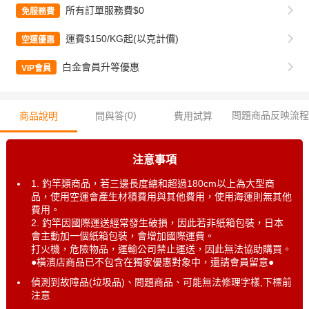
所有訂單服務費$0
免服務費
運費$150/KG起(以克計價)
空運優惠
白金會員升等優惠
VIP會員
0
)
問題商品反映流程
商品說明
問與答(
費用試算
注意事項
1. 釣竿類商品，若三邊長度總和超過180cm以上為大型商
品，使用空運會產生材積費用與其他費用，使用海運則無其他
費用。
2. 釣竿因國際運送經常發生破損，因此若非紙箱包裝，日本
會主動加一個紙箱包裝，會增加國際運費。
打火機，危險物品，運輸公司禁止運送，因此無法協助購買。
●橫濱店商品已不包含在獨家優惠對象中，還請會員留意●
偵測到故障品(垃圾品)、問題商品、可能無法修理字樣,下標前
注意