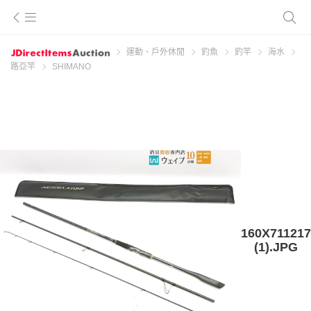
運動、戶外休閒
釣魚
釣竿
海水
路亞竿
SHIMANO
160X711217
(1).JPG