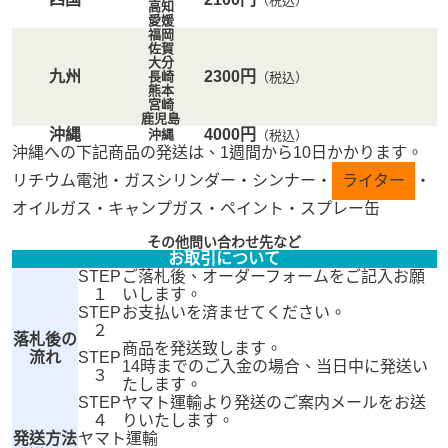
（税込）
高知
愛媛
福岡
佐賀
大分
九州
2300円
長崎
（税込）
熊本
宮崎
鹿児島
沖縄
4000円
沖縄
（税込）
沖縄への下記商品の発送は、1週間から10日かかります。
リチウム電池・ガスシリンダー・シンナー・
ライター
・
オイルガス・キャンプガス・ペイント・スプレー缶
その他問い合わせ先など
お取引について
STEP
ご落札後、オーダーフォームをご記入お願
１
いします。
STEP
お支払いを済ませてください。
２
落札後の
商品を発送致します。
流れ
STEP
14時までのご入金の場合、当日中に発送い
３
たします。
STEP
ヤマト運輸より発送のご案内メールをお送
４
りいたします。
発送方法
ヤマト運輸