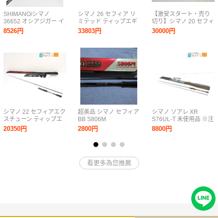
SHIMANO/シマノ
シマノ 26 セフィア リ
【激安スタート・売り
36652 オシアジガー イ
ミテッド ティップエギ
切り】シマノ 20 セフィ
ンフィニティ B634 ベ
ング S511M-S
ア リミテッド メタルス
8526円
33803円
30000円
イトロッド ジギングロ
ッテ B65M-S
ッド 同梱×/220
シマノ 22 セフィアエク
超美品 シマノ セフィア
シマノ ソアレ XR
スチューン ティップエ
BB S806M
S76UL-T 未使用品 ※注
ギング S68MH-S 美品
有
20350円
2800円
8800円
看更多為您推薦