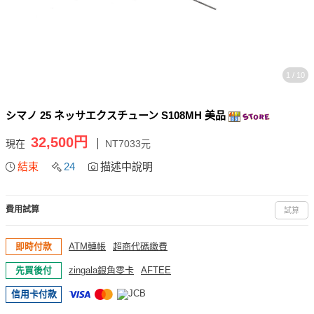
1 / 10
シマノ 25 ネッサエクスチューン S108MH 美品
32,500円
現在
NT7033元
結束
24
描述中說明
費用試算
試算
即時付款
ATM轉帳
超商代碼繳費
先買後付
zingala銀角零卡
AFTEE
信用卡付款