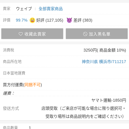
賣家
ウェイブ
全部賣家商品
評價
99.7%
好評 (127,105)
差評 (383)
收藏此賣家
加入黑名單
消費稅
3250円( 商品金額 10%)
商品所在地
神奈川県 横浜市/711217
日本當地運費
買方付運費(
同捆不可
)
運費：
ヤマト運輸-1850円
發送方式
店頭受取（ご来店が可能な場合に限り選択可。
受取り場所は商品説明内をご確認ください）
商品數量
1