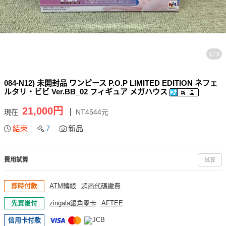
1 / 6
084-N12) 未開封品 ワンピース P.O.P LIMITED EDITION ネフェ
ルタリ・ビビ Ver.BB_02 フィギュア メガハウス
21,000円
現在
NT4544元
結束
7
新品
費用試算
試算
即時付款
ATM轉帳
超商代碼繳費
先買後付
zingala銀角零卡
AFTEE
信用卡付款