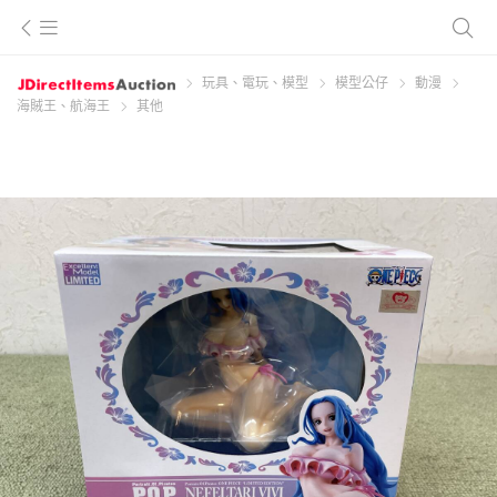
玩具、電玩、模型
模型公仔
動漫
海賊王、航海王
其他