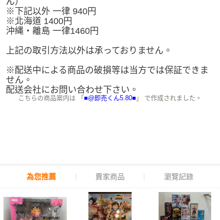
ん）
※下記以外 一律 940円
※北海道 1400円
沖縄・離島 一律1460円
上記の取引方法以外は承っておりません。
※配送中による商品の破損等は当方では保証できま
せん。
配送会社にお問い合わせ下さい。
こちらの商品案内は 「
■@即売くん5.80■
」 で作成されました。
為您推薦
賣家商品
瀏覽記錄