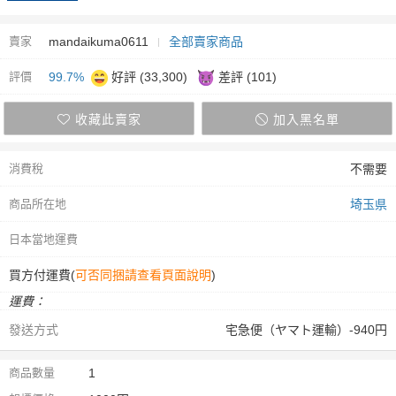
賣家
mandaikuma0611
全部賣家商品
評價
99.7%
好評 (33,300)
差評 (101)
收藏此賣家
加入黑名單
消費稅
不需要
商品所在地
埼玉県
日本當地運費
買方付運費(
可否同捆請查看頁面說明
)
運費：
發送方式
宅急便（ヤマト運輸）-940円
商品數量
1