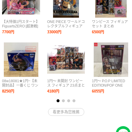
【大特価1円スタート】
ONE PIECE ワールドコ
ワンピース フィギュア
FiguartsZERO [超激戦]
レクタブルフィギュア
セット まとめ
光月モモの助 -双龍図-
PREMIUM -WE ARE
ONEPIECE 一番くじ ル
7700円
33000円
6500円
ワンピース
ETERNAL-他一番くじB
フィ ボニー くま マル
賞ウソップ、コレクタ
コ バギー ロブ・ルッチ
ブル8点
白ひげ リンリン カタク
リ
08w18081★1円~【未
1円～ 未開封 ワンピー
1円～ P.O.P LIMITED
開封品】一番くじ ワン
ス フィギュア 23点まと
EDITION/POP ONE
ピース エルバフ編
め ルフィ ゾロ サンジ
PIECE 黒檻のヒナ 再販
8250円
4180円
6055円
GIANT BASH!! Vol.1 D
ミホーク くま ボニー
賞 ドリー
ミホーク 一番くじ 他
MASTERLISE
☆良品☆[30-0804-
EXPIECE フィギュア中
7M11]
看更多為您推薦
古【水戸店】