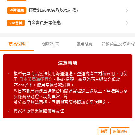
運費$150/KG起(以克計價)
空運優惠
白金會員升等優惠
VIP會員
0
)
問題商品反映流程
商品說明
問與答(
費用試算
注意事項
模型玩具商品無法使用海運運送，空運會產生材積費用，可使
用
日本郵局海運直送
。貼心提醒：商品外箱三邊總合低於
75cm以下，使用空運會較划算。
※日本郵局海運直送抵台時間通常超過三週以上，無法與賣家
反應商品疑慮、功能異常...等
部分商品無法同捆，同捆與否請參照該商品說明文。
賣家不提供退貨賠償等責任
翻譯
原始網頁