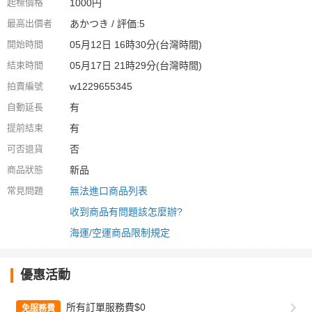
起標價格
1000円
最高出價者
あかつき / 評価:5
開始時間
05月12日 16時30分(台灣時間)
結束時間
05月17日 21時29分(台灣時間)
拍賣編號
w1229655345
自動延長
有
提前結束
有
可否退貨
否
商品狀態
新品
常見問題
無法進口商品列表
收到商品有問題該怎麼辦?
海運/空運商品限制規定
優惠活動
所有訂單服務費$0
免服務費