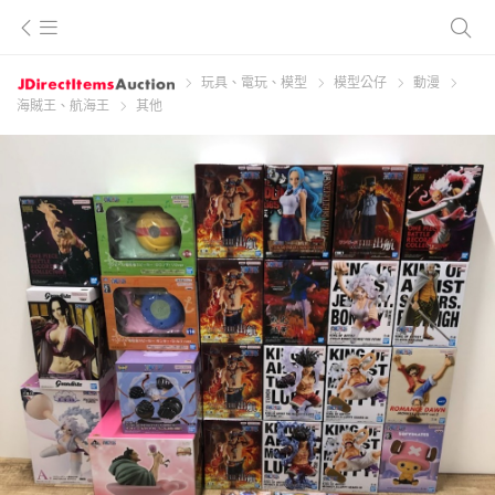
玩具、電玩、模型
模型公仔
動漫
海賊王、航海王
其他