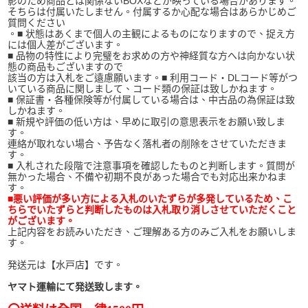
影のため商品とは関係ないBOXなどが映っている場合があります。
そちらは付属いたしません。付属するか心配な場合はあらかじめご
質問ください
。■ 状態はあくまで個人の主観によるものになりますので、捉え方
には個人差がございます。
■ 品物の特性により完璧をお求めの方や神経質な方へは向かない状
態の商品もございますので
該当の方は入札をご遠慮願います。■ 利用コード・DLコード等がつ
いている商品に関しまして、コード類の保証は致しかねます。
■ 保証書・各種保険等が付属している場合は、中古品の為保証は致
しかねます。
■ 新規や評価の低い方は、早めに取引の意思表示をお願い致しま
す。
連絡が取れない場合、予告なく落札者の削除をさせていただきま
す。
■ 入札された段階で注意事項を確認したものと判断します。質問が
無かった場合、不備や初期不良があった場合でも対応出来かねま
す。
■悪い評価が多い方による入札のいたずらが多発しているため、こ
ちらでいたずらと判断したものは入札取り消しさせていただくこと
がございます。
上記内容をお読みいただき、ご理解ある方のみご入札をお願いしま
す。
発送元は【水戸店】です。
ヤマト運輸にて発送致します。