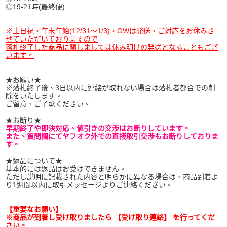
◎19-21時(最終便)
※土日祝・年末年始(12/31〜1/3)・GWは発送・ご対応をお休みさ
せていただいておりますので
落札終了した商品に関しましては休み明けの発送となることもござ
います。
★お願い★
※落札終了後、3日以内に連絡が取れない場合は落札者都合での削
除をいたします。
ご留意、ご了承ください。
★お断り★
早期終了や即決対応、値引きの交渉はお断りしています。
また、質問欄にてヤフオク外での直接取引交渉もお断りしておりま
す。
★返品について★
基本的には返品はお受けできません。
ただし説明に記載された内容と明らかに異なる場合は、商品到着よ
り1週間以内に取引メッセージよりご連絡ください。
【重要なお願い】
※商品が到着し受け取りましたら 【受け取り連絡】 を行ってくだ
さい。