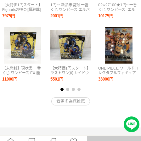
【大特価1円スタート】
1円〜 新品未開封 一番
02w27100★1円~ 一番
FiguartsZERO [超激戦]
くじ ワンピース エルバ
くじ ワンピース -エル
光月モモの助 -双龍図-
フ編 GIANT BASH!!
バフ編- GIANT BASH!!
7975円
2001円
10175円
ワンピース
Vol.2 B賞 サンジ
Vol.1 D賞 ドリー ※未
MASTERLISE
開封 フィギュア 中古品
EXPIECE フィギュア
【牛久店】
【未開封】現状品 一番
【大特価1円スタート】
ONE PIECE ワールドコ
くじ ワンピース EX 龍
ラストワン賞 カイドウ
レクタブルフィギュア
と袂を連ねし猛者達 ラ
-魂豪示像- メタリック
PREMIUM -WE ARE
11000円
5501円
33000円
ストワン賞 カイドウ 魂
カラーver. 一番くじ ワ
ETERNAL-他一番くじB
豪示像 メタリックカラ
ンピース EX 龍と袂を
賞ウソップ、コレクタ
ーver. フィギュア 1円～
連ねし猛者達 ワンピー
ブル8点
ス
看更多為您推薦