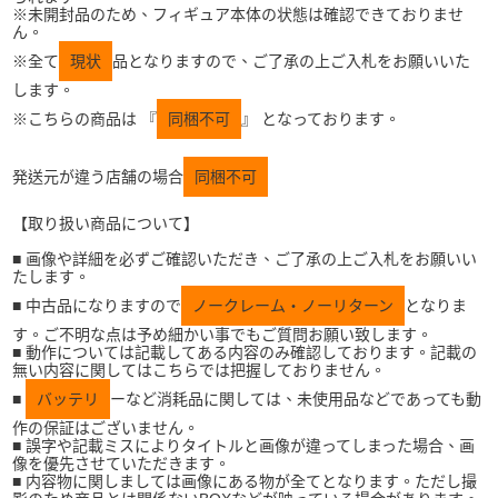
※未開封品のため、フィギュア本体の状態は確認できておりませ
ん。
※全て
現状
品となりますので、ご了承の上ご入札をお願いいた
します。
※こちらの商品は 『
同梱不可
』 となっております。
発送元が違う店舗の場合
同梱不可
【取り扱い商品について】
■ 画像や詳細を必ずご確認いただき、ご了承の上ご入札をお願いい
たします。
■ 中古品になりますので
ノークレーム・ノーリターン
となりま
す。ご不明な点は予め細かい事でもご質問お願い致します。
■ 動作については記載してある内容のみ確認しております。記載の
無い内容に関してはこちらでは把握しておりません。
■
バッテリ
ーなど消耗品に関しては、未使用品などであっても動
作の保証はございません。
■ 誤字や記載ミスによりタイトルと画像が違ってしまった場合、画
像を優先させていただきます。
■ 内容物に関しましては画像にある物が全てとなります。ただし撮