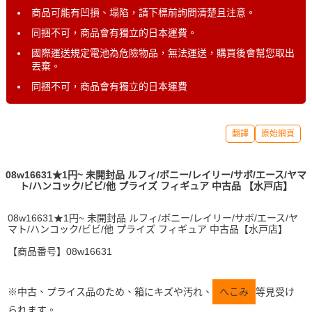
商品可能有凹損、塌陷，請下標前詢問清楚且注意。
同捆不可，商品會有獨立的日本運費。
國際運送規定電池為危險物品，無法運送，購買後會幫您取出
丟棄。
同捆不可，商品會有獨立的日本運費
翻譯
原始網頁
08w16631★1円~ 未開封品 ルフィ/ボニー/レイリー/サボ/エース/ヤマ
ト/ハンコック/ビビ/他 プライズ フィギュア 中古品 【水戸店】
08w16631★1円~ 未開封品 ルフィ/ボニー/レイリー/サボ/エース/ヤ
マト/ハンコック/ビビ/他 プライズ フィギュア 中古品【水戸店】
【商品番号】08w16631
※中古、プライス品のため、箱にキズや汚れ、
へこみ
等見受け
られます。