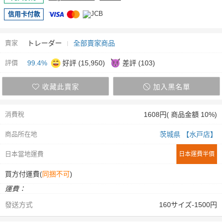
信用卡付款
賣家
トレーダー
全部賣家商品
評價
99.4%
好評 (15,950)
差評 (103)
收藏此賣家
加入黑名單
消費稅
1608円( 商品金額 10%)
商品所在地
茨城県 【水戸店】
日本當地運費
日本運費半價
買方付運費(
同捆不可
)
運費：
發送方式
160サイズ-1500円