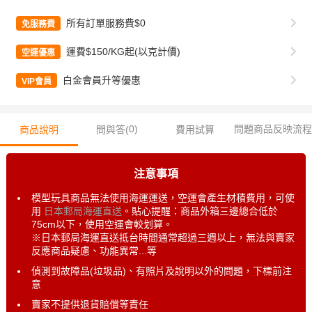
所有訂單服務費$0
免服務費
運費$150/KG起(以克計價)
空運優惠
白金會員升等優惠
VIP會員
0
)
問題商品反映流程
商品說明
問與答(
費用試算
注意事項
模型玩具商品無法使用海運運送，空運會產生材積費用，可使
用
日本郵局海運直送
。貼心提醒：商品外箱三邊總合低於
75cm以下，使用空運會較划算。
※日本郵局海運直送抵台時間通常超過三週以上，無法與賣家
反應商品疑慮、功能異常...等
偵測到故障品(垃圾品)、有照片及說明以外的問題，下標前注
意
賣家不提供退貨賠償等責任