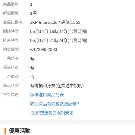
商品數量
1
起標價格
1円
最高出價者
JKP Intertrade / 評価:1353
開始時間
05月14日 15時37分(台灣時間)
結束時間
05月17日 21時24分(台灣時間)
拍賣編號
w1229902333
自動延長
有
提前結束
有
可否退貨
否
商品狀態
有傷損和汙損(在描述中說明)
常見問題
無法進口商品列表
收到商品有問題該怎麼辦?
海運/空運商品限制規定
優惠活動