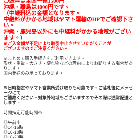
〇送料は全国一律1500円
沖縄、離島は4000円です。
（中継料込の金額となります。
中継料がかかる地域はヤマト運輸のHPでご確認下さ
い。
沖縄、鹿児島以外にも中継料がかかる地域がござい
ます。）
※ご入金額が不足により取引中止させていただくことが
ございますのでご注意ください。
※まとめて購入手続きをご利用できます。
形状・重量・大きさ・壊れ物などの理由によりお断りする場合があ
ります。
国内発送のみ承っております。
※日時指定やヤマト営業所受け取りも可能です、ご落札後にメッセ
ージにて
ご連絡ください。対象外地域もございますのでその際は通常配送と
します。
時間指定可能時間帯
◎午前中
◎14-16時
◎16-18時
◎18-20時