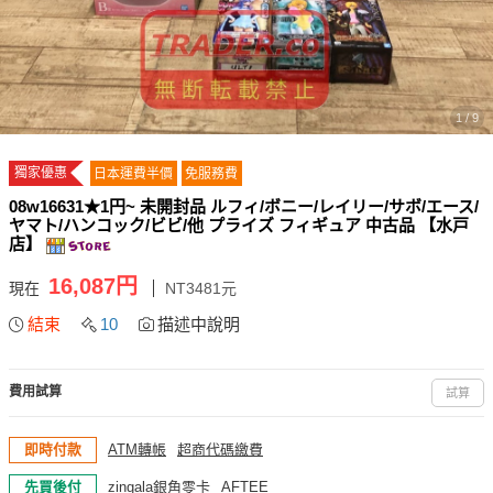
1 / 9
獨家優惠
日本運費半價
免服務費
08w16631★1円~ 未開封品 ルフィ/ボニー/レイリー/サボ/エース/
ヤマト/ハンコック/ビビ/他 プライズ フィギュア 中古品 【水戸
店】
16,087円
現在
NT3481元
結束
10
描述中說明
費用試算
試算
即時付款
ATM轉帳
超商代碼繳費
先買後付
zingala銀角零卡
AFTEE