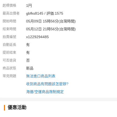
起標價格
1円
最高出價者
gbfks8145 / 評価:1575
開始時間
05月09日 15時56分(台灣時間)
結束時間
05月12日 21時56分(台灣時間)
拍賣編號
x1229294485
自動延長
有
提前結束
有
可否退貨
否
商品狀態
新品
常見問題
無法進口商品列表
收到商品有問題該怎麼辦?
海運/空運商品限制規定
優惠活動