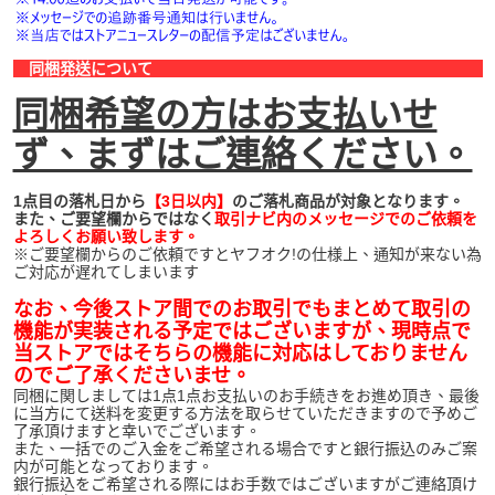
同梱発送について
同梱希望の方はお支払いせ
ず、まずはご連絡ください。
1点目の落札日から
【3日以内】
のご落札商品が対象となります。
また、ご要望欄からではなく
取引ナビ内のメッセージでのご依頼を
よろしくお願い致します。
※ご要望欄からのご依頼ですとヤフオク!の仕様上、通知が来ない為
ご対応が遅れてしまいます
なお、今後ストア間でのお取引でもまとめて取引の
機能が実装される予定ではございますが、現時点で
当ストアではそちらの機能に対応はしておりません
のでご了承くださいませ。
同梱に関しましては1点1点お支払いのお手続きをお進め頂き、最後
に当方にて送料を変更する方法を取らせていただきますので予めご
了承頂けますと幸いでございます。
また、一括でのご入金をご希望される場合ですと銀行振込のみご案
内が可能となっております。
銀行振込をご希望される際にはお手数ではございますがご連絡頂け