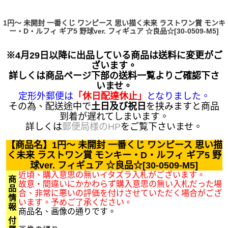
1円～ 未開封 一番くじ ワンピース 思い描く未来 ラストワン賞 モンキ
ー・D・ルフィ ギア5 野球ver. フィギュア ☆良品☆[30-0509-M5]
※4月29日以降に出品している商品は送料に変更がご
ざいます。
詳しくは商品ページ下部の送料一覧よりご確認下さ
いませ。
定形外郵便は
「休日配達休止」
となりました。
その為、配送途中で
土日及び祝日
を挟みますと商品
到着が遅れてしまいます。
詳しくは
郵便局様のHP
をご覧下さいませ。
【商品名】1円～ 未開封 一番くじ ワンピース 思い描
く未来 ラストワン賞 モンキー・D・ルフィ ギア5 野
球ver. フィギュア ☆良品☆[30-0509-M5]
近頃、購入意思の無いイタズラ入札がございます。
商
故意・間違いにかかわらず購入意思の無い入札だった場
品
合、非常に悪いの評価を付けさせていただく場合がござ
情
います。予めご了承ください。
報
商品名、画像の通りです。
付