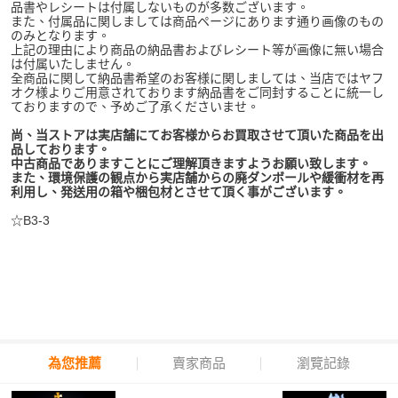
品書やレシートは付属しないものが多数ございます。
また、付属品に関しましては商品ページにあります通り画像のもの
のみとなります。
上記の理由により商品の納品書およびレシート等が画像に無い場合
は付属いたしません。
全商品に関して納品書希望のお客様に関しましては、当店ではヤフ
オク様よりご用意されております納品書をご同封することに統一し
ておりますので、予めご了承くださいませ。
尚、当ストアは実店舗にてお客様からお買取させて頂いた商品を出
品しております。
中古商品でありますことにご理解頂きますようお願い致します。
また、環境保護の観点から実店舗からの廃ダンボールや緩衝材を再
利用し、発送用の箱や梱包材とさせて頂く事がございます。
☆B3-3
為您推薦
賣家商品
瀏覽記錄