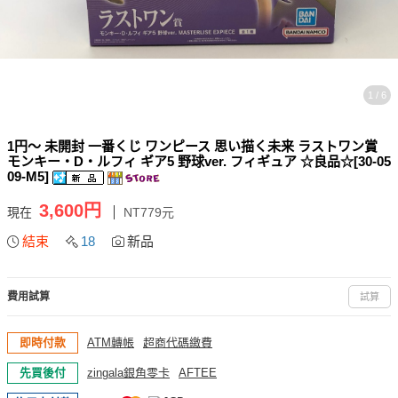
1 / 6
1円～ 未開封 一番くじ ワンピース 思い描く未来 ラストワン賞
モンキー・D・ルフィ ギア5 野球ver. フィギュア ☆良品☆[30-05
09-M5]
3,600円
現在
NT779元
結束
18
新品
費用試算
試算
即時付款
ATM轉帳
超商代碼繳費
先買後付
zingala銀角零卡
AFTEE