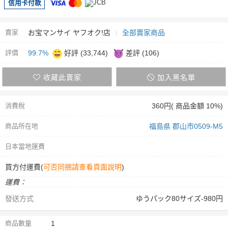
信用卡付款
賣家
お宝マンサイ ヤフオク!店
全部賣家商品
評價
99.7%
好評 (33,744)
差評 (106)
收藏此賣家
加入黑名單
消費稅
360円( 商品金額 10%)
商品所在地
福島県 郡山市0509-M5
日本當地運費
買方付運費(
可否同捆請查看頁面說明
)
運費：
發送方式
ゆうパック80サイズ-980円
商品數量
1