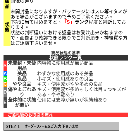
属
画像の通り
品
未開封品になりますが、パッケージにはスレ等イタミが
ある場合がございますので予めご了承ください。
下記に当てはめますと、
「S」
ランク
程度と判断してお
状
ります。
態
状態の判断違いにおける返品はお受け出来かねますの
で、画像より確認できる限りでご判断頂き、神経質な方
はご遠慮下さいませ。
商品状態の基準
状態ランク一覧
未開封・未使
内容物に使用感が無い商品
S
用品
A
美品
わずかな使用感のある美品
B
良品
小キズ・使用感ありの良品
C
やや良品
キズ・使用感がやや多めの良品
傷やよごれあ
キズ・使用感が多めもしくは目立つキズが
D
り
ある、やや難あり
全体的に状態
使用には支障が無いが状態難あり
E
が悪い
ご落札後のお取引の流れ