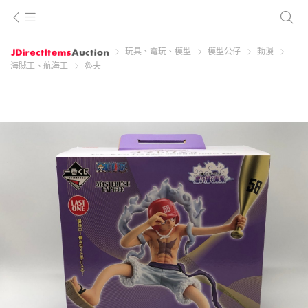
玩具、電玩、模型
模型公仔
動漫
海賊王、航海王
魯夫