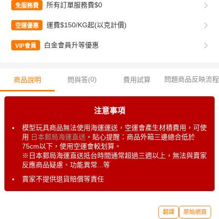
所有訂單服務費$0
免服務費
運費$150/KG起(以克計價)
空運優惠
白金會員升等優惠
VIP會員
0
)
問題商品反映流程
商品說明
問與答(
費用試算
注意事項
模型玩具商品無法使用海運運送，空運會產生材積費用，可使
用
日本郵局海運直送
。貼心提醒：商品外箱三邊總合低於
75cm以下，使用空運會較划算。
※日本郵局海運直送抵台時間通常超過三週以上，無法與賣家
反應商品疑慮、功能異常...等
賣家不提供退貨賠償等責任
翻譯
原始網頁