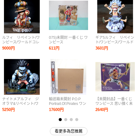
ルフィ リペイント/ワ
075)未開封 一番くじ ワ
ギア5ルフィ リペイン
ンピース/ワールドコレ
ンピース
ト/ワンピース/ワールド
クタブルフィギュア/ワ
MONKEY.D.LUFFY 冒
コレクタブルフィギュ
9000円
611円
3601円
ーコレ/カスタムペイン
険の記憶と未来への航
ア/ワーコレ/リメイク/
ト/ONEPIECE WCF
路 ラストワン賞 モンキ
カスタムペイン
figure repaint
ー・D・ルフィ
ト/ONEPIECE WCF
MASTERLISE PLUS フ
figure repaint
ィギュア
ナイトメアルフィ ジ
輸送箱未開封 P.O.P
【未開封品】一番くじ
オラマ&リペイント/ワ
Portrait.Of.Pirates ワン
ワンピース 思い描く未
ンピース/ワールドコレ
ピース “SA-MAXIMUM”
来 ラストワン賞 モンキ
5250円
17600円
2640円
クタブルフィギュア/ワ
モンキー・D・ルフィ
ー・D・ルフィ ギア5
ーコレ/ONEPIECE
ギア4 弾む男 Ver.2 メガ
野球ver. MASTERLISE
WCF figure repaint
ハウス
EXPIECE R37735
wa◇64
看更多為您推薦