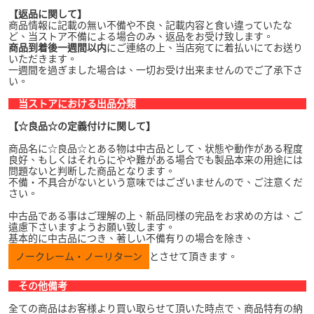
【返品に関して】
商品情報に記載の無い不備や不良、記載内容と食い違っていたな
ど、当ストア不備による場合のみ、返品をお受け致します。
商品到着後一週間以内
にご連絡の上、当店宛てに着払いにてお送り
いただきます。
一週間を過ぎました場合は、一切お受け出来ませんのでご了承下さ
い。
当ストアにおける出品分類
【☆良品☆の定義付けに関して】
商品名に☆良品☆とある物は中古品として、状態や動作がある程度
良好、もしくはそれらにやや難がある場合でも製品本来の用途には
問題ないと判断した商品となります。
不備・不具合がないという意味ではございませんので、ご注意くだ
さい。
中古品である事はご理解の上、新品同様の完品をお求めの方は、ご
遠慮下さいますようお願い致します。
基本的に中古品につき、著しい不備有りの場合を除き、
ノークレーム・ノーリターン
とさせて頂きます。
その他備考
全ての商品はお客様より買い取らせて頂いた時点で、商品特有の納