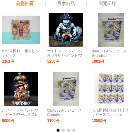
為您推薦
賣家商品
瀏覽記錄
075)未開封 一番くじ ワ
ナイトメアルフィ ジ
09/A371★ワンピース
ンピース
オラマ&リペイント/ワ
Grandista -
MONKEY.D.LUFFY 冒
ンピース/ワールドコレ
MONKEY.D.LUFFY
1101円
5250円
1001円
険の記憶と未来への航
クタブルフィギュア/ワ
GEAR5-Ⅲ モンキー・
路 ラストワン賞 モンキ
ーコレ/ONEPIECE
D・ルフィ ギア5★フィ
ー・D・ルフィ
WCF figure repaint
ギュア★ニカ★バンダ
MASTERLISE PLUS フ
イ★プライズ★未開封
ィギュア
品
ルフィ リペイント/ワ
09/A399★ワンピース
☆未開封/送料無料【ワ
ンピース/ワールドコレ
Grandista -
ンピース Grandista-
クタブルフィギュア/ワ
MONKEY.D.LUFFY
MONKEY.D.LUFFY
9000円
1100円
12500円
ーコレ/カスタムペイン
GEAR5-Ⅲ モンキー・
GEAR5-Ⅲ（モンキ
ト/ONEPIECE WCF
D・ルフィ ギア5★フィ
ー・D・ルフィ）】12