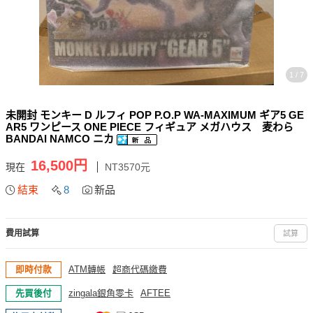
1 / 7
未開封 モンキー D ルフィ POP P.O.P WA-MAXIMUM ギア5 GE
AR5 ワンピース ONE PIECE フィギュア メガハウス 麦わら
BANDAI NAMCO ニカ
16,500円
現在
NT3570元
結束
8
新品
費用試算
試算
即時付款
ATM轉帳
超商代碼繳費
先買後付
zingala銀角零卡
AFTEE