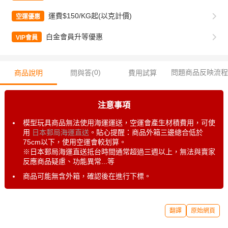
運費$150/KG起(以克計價)
空運優惠
白金會員升等優惠
VIP會員
0
)
問題商品反映流程
商品說明
問與答(
費用試算
注意事項
模型玩具商品無法使用海運運送，空運會產生材積費用，可使
用
日本郵局海運直送
。貼心提醒：商品外箱三邊總合低於
75cm以下，使用空運會較划算。
※日本郵局海運直送抵台時間通常超過三週以上，無法與賣家
反應商品疑慮、功能異常...等
商品可能無含外箱，確認後在進行下標。
翻譯
原始網頁