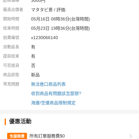
起標價格
3000円
最高出價者
マタタビ景 / 評価:
開始時間
05月16日 08時36分(台灣時間)
結束時間
05月23日 19時36分(台灣時間)
拍賣編號
x1230066140
自動延長
有
提前結束
有
可否退貨
否
商品狀態
新品
常見問題
無法進口商品列表
收到商品有問題該怎麼辦?
海運/空運商品限制規定
優惠活動
所有訂單服務費$0
免服務費