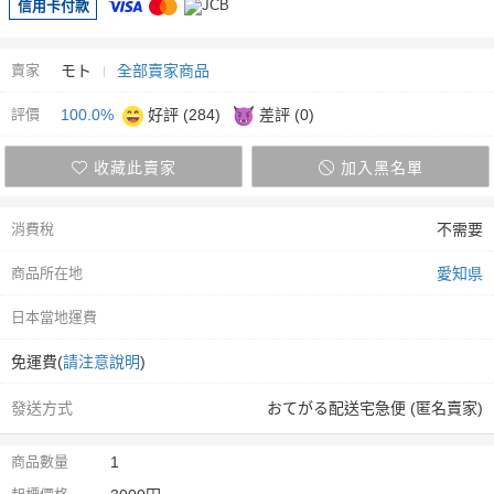
信用卡付款
賣家
モト
全部賣家商品
評價
100.0%
好評 (284)
差評 (0)
收藏此賣家
加入黑名單
消費稅
不需要
商品所在地
愛知県
日本當地運費
免運費(
請注意說明
)
發送方式
おてがる配送宅急便 (匿名賣家)
商品數量
1