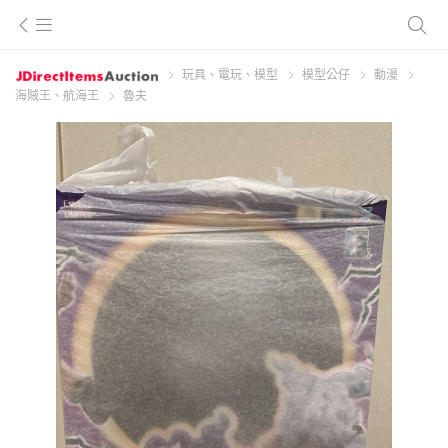
玩具、電玩、模型
模型公仔
動漫
海賊王、航海王
魯夫