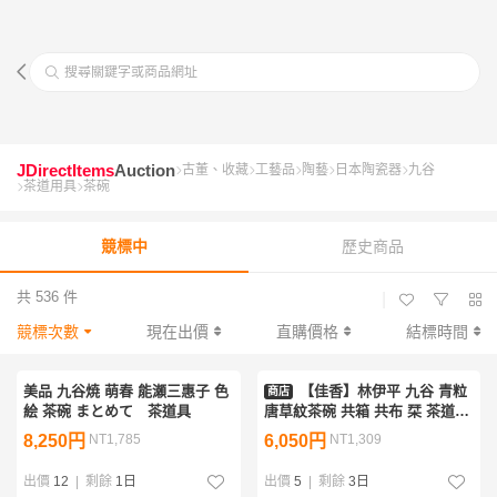
搜尋關鍵字或商品網址
JDirectItems
Auction
古董、收藏
工藝品
陶藝
日本陶瓷器
九谷
茶道用具
茶碗
競標中
歷史商品
共 536 件
|
競標次數
現在出價
直購價格
結標時間
美品 九谷焼 萌春 能瀬三惠子 色
【佳香】林伊平 九谷 青粒
商店
絵 茶碗 まとめて 茶道具
唐草紋茶碗 共箱 共布 栞 茶道具
本物保証
8,250円
NT1,785
6,050円
NT1,309
出價
12
|
剩餘
1日
出價
5
|
剩餘
3日