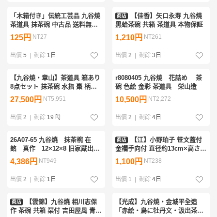
「木箱付き」伝統工芸品 九谷焼
【佳香】矢口永寿 九谷焼
商店
茶道具 抹茶碗 中古品 送料無料
黒蛤茶碗 共箱 茶道具 本物保証
1円〜【227-22.NT】
125円
NT27
1,210円
NT261
出價
5
|
剩餘
1日
出價
2
|
剩餘
3日
【九谷焼・章山】茶道具 箱あり
r8080405 九谷焼 花詰め 茶
8点セット 抹茶碗 水指 棗 柄杓
碗 色絵 金彩 茶道具 栄山造
茶筅 蓋置 建水 香合 中古品
27,500円
NT5,951
10,500円
NT2,272
出價
2
|
剩餘
19 時
出價
2
|
剩餘
4日
26A07-65 九谷焼 抹茶椀 在
【江】小野珀子 笹文蓋付
商店
銘 真作 12×12×8 旧家蔵出
金襴手向付 直径約13cm×高さ
し 椀 陶器
10cm 在銘 共箱 古美術品(小鉢
4,386円
NT949
1,100円
NT238
小椀懐石料理道具)BXZ2878
PTDBgnal JTLBJwdqb
出價
2
|
剩餘
1日
出價
1
|
剩餘
4日
【雲錦】九谷焼 相川志保
【光成】九谷焼・金城平全造
商店
作 茶碗 共箱 栞付 吉田屋風 青九
「赤絵・鳥に牡丹文・汲出茶碗5