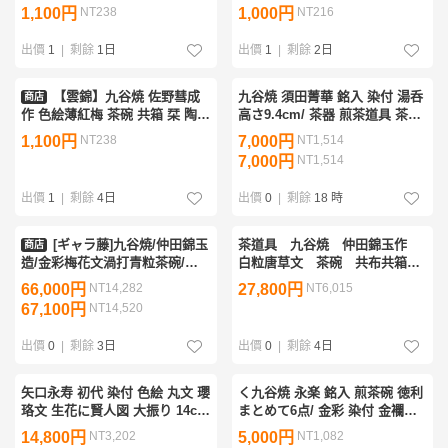
谷 意匠 色絵 万年青文 抹茶碗 茶
客」1客傷・4客取り・共箱
1,100円
NT238
1,000円
NT216
道具 骨董0725-106S3
出價
1
|
剩餘
1日
出價
1
|
剩餘
2日
【雲錦】九谷焼 佐野彗成
九谷焼 須田菁華 銘入 染付 湯呑
商店
作 色絵薄紅梅 茶碗 共箱 栞 陶房
高さ9.4cm/ 茶器 煎茶道具 茶碗
佐野 抹茶碗 抹茶茶碗 茶道具 骨
陶磁器 陶器 酒器 呉須 色絵 煎茶
1,100円
NT238
7,000円
NT1,514
董品0725-133S02
器 急須 ぐい呑み 美術品 骨董品
7,000円
NT1,514
古
出價
1
|
剩餘
4日
出價
0
|
剩餘
18 時
[ギャラ藤]九谷焼/仲田錦玉
茶道具 九谷焼 仲田錦玉作
商店
造/金彩梅花文渦打青粒茶碗/共
白粒唐草文 茶碗 共布共箱
箱/G-1190 (検索)骨董/中田錦玉/
MAXP
66,000円
NT14,282
27,800円
NT6,015
鉢/茶道具/煎茶碗/抹茶碗/割烹/和
67,100円
NT14,520
食/料亭/懐石
出價
0
|
剩餘
3日
出價
0
|
剩餘
4日
矢口永寿 初代 染付 色絵 丸文 瓔
く九谷焼 永楽 銘入 煎茶碗 徳利
珞文 生花に賢人図 大振り 14cm
まとめて6点/ 金彩 染付 金襴手
茶碗 深鉢 清々軒 九谷焼 b-
茶器 煎茶道具 酒器 陶磁器 古 煎
14,800円
NT3,202
5,000円
NT1,082
59(60)a3496-ct
茶器 赤絵 急須 茶托 茶碗 色絵