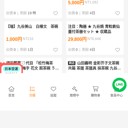
5,000円
NT1,082
ぐい呑み
出價
0
|
剩餘
19 時
出價
0
|
剩餘
4日
【瑞】九谷美山 白椿文 茶碗
注目：陶器 ★ 九谷焼 青粒鉄仙
蓋付茶器セット ★ 収蔵品
1,000円
NT216
29,800円
NT6,448
出價
0
|
剩餘
1日
出價
0
|
剩餘
4日
須田菁華 ４代目 「松竹梅茶
山田義明 金彩芥子文茶碗
商店
碗」 松竹梅字 花文 煎茶碗 ５客
共箱 茶道 茶道具 抹茶碗 九谷焼
揃 共箱 九谷焼 煎茶道具 茶道具
日本工芸会正会員 日本伝統工芸
14,800円
NT3,202
3,300円
NT714
b-67b3850-cj
展 師：武腰泰山
出價
0
|
剩餘
18 時
出價
0
|
剩餘
1日
首頁
分類
追蹤
競標中
購物車
會員中心
[ギャラ藤]九谷万象 造/桃
九谷焼！ 金山 ☆白粒鉄仙抹茶
商店
絵茶碗/共箱/B-1520 (検索)骨董/
碗☆ K7-807 新品 木箱 茶道具
鉢/茶道具/煎茶道具/煎茶碗/抹茶
茶器 湯呑 湯飲 ゆのみ ギフト
4,510円
NT975
16,800円
NT3,635
碗/割烹/和食/料亭/懐石
22,000円
NT4,760