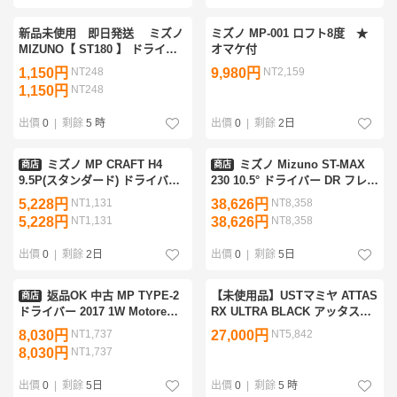
新品未使用 即日発送 ミズノ
ミズノ MP-001 ロフト8度 ★
MIZUNO【 ST180 】 ドライバ
オマケ付
ー用スリーブ 335Tip JPX900
1,150円
NT248
9,980円
NT2,159
/ JPX850 / E3 SVにも適合 ★
1,150円
NT248
送料無料 ★
出價
0
|
剩餘
5 時
出價
0
|
剩餘
2日
ミズノ MP CRAFT H4
ミズノ Mizuno ST-MAX
商店
商店
9.5P(スタンダード) ドライバー
230 10.5° ドライバー DR フレッ
DR フレックスX
クスX
5,228円
NT1,131
38,626円
NT8,358
5,228円
NT1,131
38,626円
NT8,358
出價
0
|
剩餘
2日
出價
0
|
剩餘
5日
返品OK 中古 MP TYPE-2
【未使用品】USTマミヤ ATTAS
商店
ドライバー 2017 1W Motore
RX ULTRA BLACK アッタス
Speeder 569 エボリューション
RX ウルトラ ブラック 4 硬さ：
8,030円
NT1,737
27,000円
NT5,842
4 FLEX LOFT X
X シャフト単品 ミズノスリーブ
8,030円
NT1,737
付き
出價
0
|
剩餘
5日
出價
0
|
剩餘
5 時