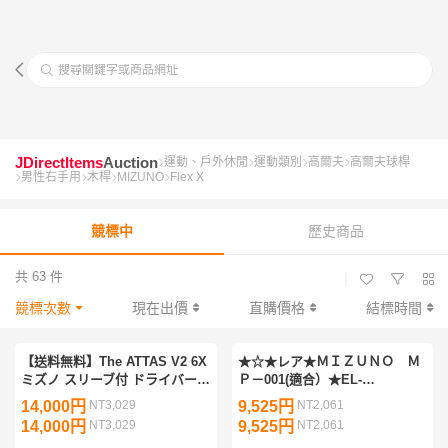
搜尋關鍵字或商品網址
JDirectItems
Auction
運動、戶外休閒
運動類別
高爾夫
高爾夫球桿
男性右手用
木桿
MIZUNO
Flex X
競標中
歷史商品
共 63 件
|
競標次數
現在出價
直購價格
結標時間
【送料無料】The ATTAS V2 6X
★☆★レア★ＭＩＺＵＮＯ Ｍ
ミズノ スリーブ付 ドライバー
Ｐ－001(適合）★EL-
シャフト マミヤ アッタス 14
70Ⅱ(X)★☆★
14,000円
NT3,029
9,525円
NT2,061
JPX ONE ST MP ミズノプロ
14,000円
NT3,029
9,525円
NT2,061
200 220 230