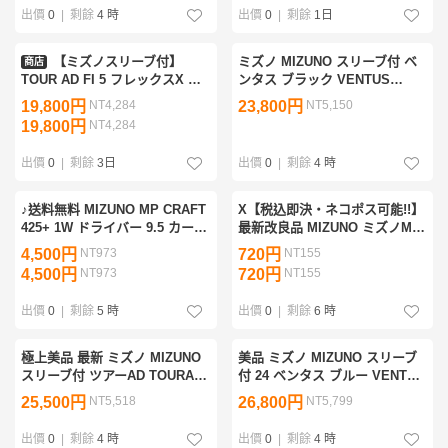
出價
0
|
剩餘
4 時
出價
0
|
剩餘
1日
【ミズノスリーブ付】
ミズノ MIZUNO スリーブ付 ベ
商店
TOUR AD FI 5 フレックスX ド
ンタス ブラック VENTUS
ライバー用シャフト シャフト長
BLACK 5-X VELOCORE 1W用
19,800円
NT4,284
23,800円
NT5,150
1130mm グラファイトデザイン
シャフト メーカーカスタム品
19,800円
NT4,284
ツアーAD JPX ST MP
出價
0
|
剩餘
3日
出價
0
|
剩餘
4 時
♪送料無料 MIZUNO MP CRAFT
X【税込即決・ネコポス可能!!】
425+ 1W ドライバー 9.5 カーボ
最新改良品 MIZUNO ミズノMP
ン Speeder661 Fujikura
TYPE-1/MP TYPE-2専用モデル
4,500円
NT973
720円
NT155
FLEX：X 45.5インチ E060603
JPX900/JPX850 E3 SVドライ
4,500円
NT973
720円
NT155
@@160♪
バー用 スリーブ 335tip
出價
0
|
剩餘
5 時
出價
0
|
剩餘
6 時
極上美品 最新 ミズノ MIZUNO
美品 ミズノ MIZUNO スリーブ
スリーブ付 ツアーAD TOURAD
付 24 ベンタス ブルー VENTUS
FI 6-X 1W用 シャフト メーカー
BLUE 6-X VELOCORE 2024
25,500円
NT5,518
26,800円
NT5,799
カスタム品 JPX ONEシリーズ
1W用 シャフト
から外しました。
出價
0
|
剩餘
4 時
出價
0
|
剩餘
4 時