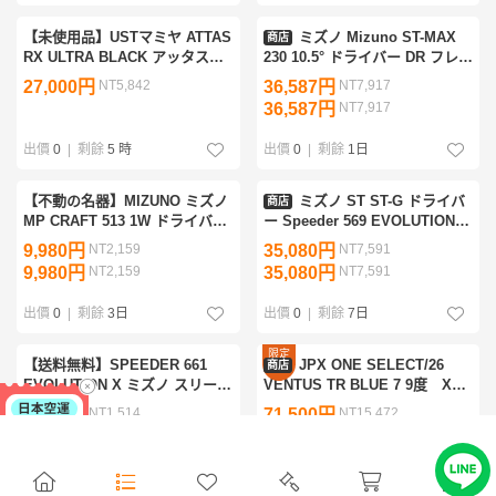
【未使用品】USTマミヤ ATTAS
ミズノ Mizuno ST-MAX
商店
RX ULTRA BLACK アッタス
230 10.5° ドライバー DR フレッ
RX ウルトラ ブラック 5 硬さ：
クスX
27,000円
NT5,842
36,587円
NT7,917
X シャフト単品 ミズノスリーブ
36,587円
NT7,917
付き
出價
0
|
剩餘
5 時
出價
0
|
剩餘
1日
【不動の名器】MIZUNO ミズノ
ミズノ ST ST-G ドライバ
商店
MP CRAFT 513 1W ドライバー
ー Speeder 569 EVOLUTION
DR 9.5° ATTAS 5GoGo 7X カー
IV シャフト：Speeder 569
9,980円
NT2,159
35,080円
NT7,591
ボン X
EVOLUTION IV
9,980円
NT2,159
35,080円
NT7,591
出價
0
|
剩餘
3日
出價
0
|
剩餘
7日
限定
【送料無料】SPEEDER 661
JPX ONE SELECT/26
商店
優惠
EVOLUTION X ミズノ スリーブ
VENTUS TR BLUE 7 9度 X
ドライバー シャフト スピーダ
4072
7,000円
NT1,514
71,500円
NT15,472
ー エボリューション エボ ST
7,000円
NT1,514
MP JPX 200 220 230
免服務費
出價
0
|
剩餘
4 時
出價
0
|
剩餘
5 時