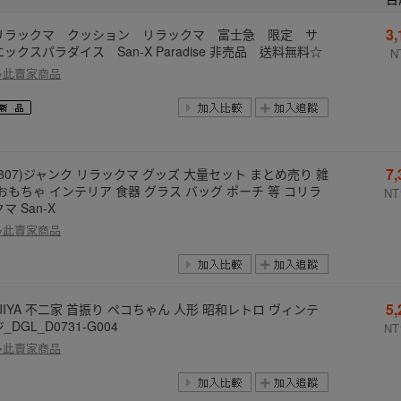
3
リラックマ クッション リラックマ 富士急 限定 サ
ックスパラダイス San-X Paradise 非売品 送料無料☆
N
多此賣家商品
7
R807)ジャンク リラックマ グッズ 大量セット まとめ売り 雑
 おもちゃ インテリア 食器 グラス バッグ ポーチ 等 コリラ
NT
マ San-X
多此賣家商品
5
JIYA 不二家 首振り ペコちゃん 人形 昭和レトロ ヴィンテ
_DGL_D0731-G004
NT
多此賣家商品