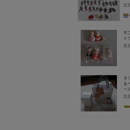
更
不
ト
更
タ
＆
ー
更