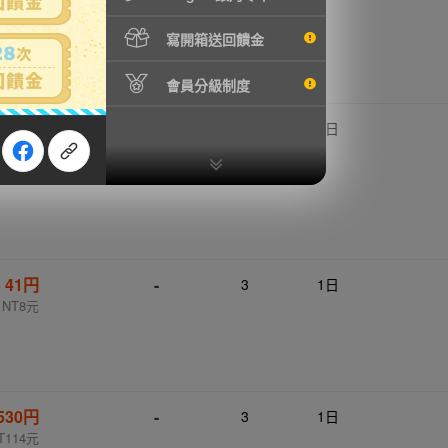
寫開箱送回饋金
會員分級制度
,000円
-
4
1日
5626元
41円
-
3
1日
NT8元
530円
-
3
1日
T114元