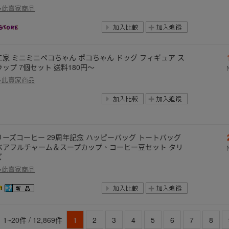
多此賣家商品
二家 ミニミニペコちゃん ポコちゃん ドッグ フィギュア ス
ラップ 7個セット 送料180円〜
多此賣家商品
リーズコーヒー 29周年記念 ハッピーバッグ トートバッグ
ベアフルチャーム＆スープカップ、コーヒー豆セット タリ
ズ
多此賣家商品
1~20件 / 12,869件
1
2
3
4
5
6
7
8