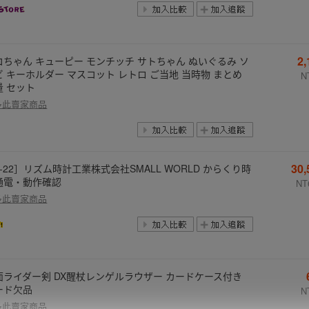
2
コちゃん キューピー モンチッチ サトちゃん ぬいぐるみ ソ
ビ キーホルダー マスコット レトロ ご当地 当時物 まとめ
N
量 セット
多此賣家商品
30
6-22］リズム時計工業株式会社SMALL WORLD からくり時
通電・動作確認
NT
多此賣家商品
面ライダー剣 DX醒杖レンゲルラウザー カードケース付き
ード欠品
N
多此賣家商品