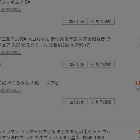
ビフィギュア SA
多此賣家商品
二家 FUJIYA ペコちゃん 誕生50周年記念 茜の晴れ着 フ
ュア 人形 ビスクドール 全長約32cm @80 (7)
多此賣家商品
1
二家 ペコちゃん 人形 ソフビ
N
多此賣家商品
ルトラマン ワンダーカプセル まとめ30点以上セット ウル
ラマンタロウ レオ カネゴン バルタン星人_長G3-1020