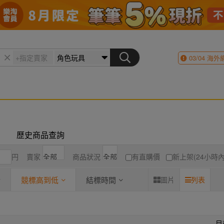
03/04
海外
歷史商品查詢
円
賣家
商品狀況
有直購價
新上架(24小時內
競標高到低
結標時間
圖片
列表
目