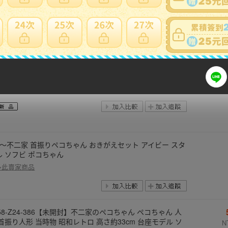
多此賣家商品
26
当地リラックマ ストラップ 根付け 大量まとめ売り 50個以
セット
NT
多此賣家商品
円～不二家 首振りペコちゃん おきがえセット アイビー スタ
ル ソフビ ポコちゃん
多此賣家商品
58-Z24-386【未開封】不二家のペコちゃん ペコちゃん 人
 首振り人形 当時物 昭和レトロ 高さ約33cm 台座モデル ソ
N