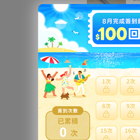
【
キ
1円
更
1
更
0
稼
き