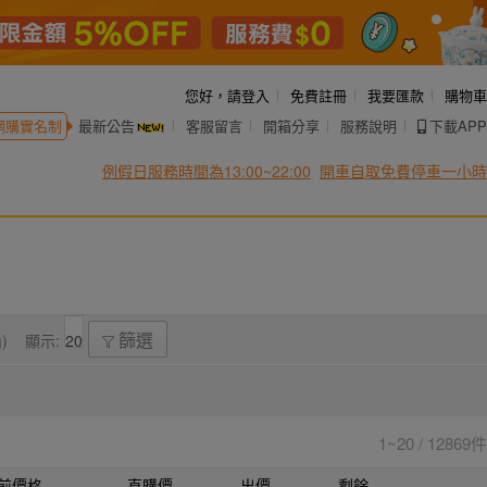
您好，
請登入
免費註冊
我要匯款
購物車
網購實名制
最新公告
客服留言
開箱分享
服務說明
下載APP
例假日服務時間為13:00~22:00
開車自取免費停車一小時
)
顯示:
篩選
1~20 / 12869件
前價格
直購價
出價
剩餘