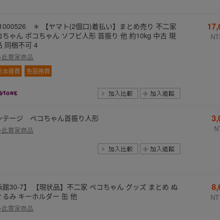
17
1000526 ＊ 【ヤマト(2個口)着払い】まとめ売り 不二家
ちゃん ポコちゃん ソフビ人形 首振り 他 約10kg 中古 現
NT
 同梱不可 4
多此賣家商品
日本運費
免服務費
3
ンテージ ペコちゃん首振り人形
N
多此賣家商品
8
浜館30-7】 【現状品】不二家 ペコちゃん グッズ まとめ ぬ
ぐるみ キーホルダー 缶 他
NT
多此賣家商品