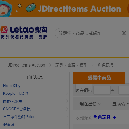
JDirectItems Auction
玩具、電玩、模型
角色玩具
角色玩具
競標中商品
Hello Kitty
円 -
Kewpie丘比娃娃
miffy米飛兔
現在出價
直購價
SNOOPY史努比
不二家牛奶妹Peko
角色玩具
收藏類別
假面騎士