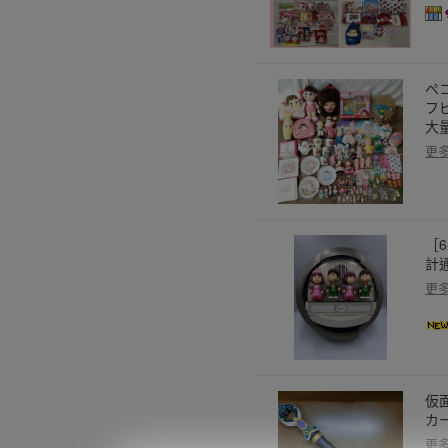
ペ
フ
大
更
［
計
更
仮
カ
更