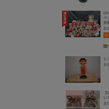
CH
ペコ
状品
更
免
ビ
更
【
い
更