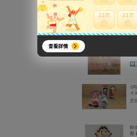
更
ご
上
查看詳情
更
1
イ
更
B1
形