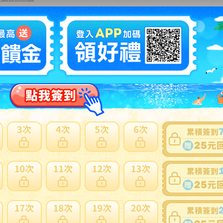
5
当時物】不二家 ミルキー ペコちゃん人形 全高約27cm ブリ
台座 緑台座 フィギュア 首振り人形 昭和レトロ ビンテージ
NT
~ Y9800
多此賣家商品
円【ジャンク】 /ペコちゃん人形 グッズまとめセット/75
多此賣家商品
1
働中！ペコちゃん 壁掛け時計 単3電池付き 不二家 大
さ・約35×29×2cm レトロ
N