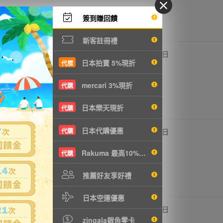
簽到賺回饋
新客註冊禮
,775円
-
6
1日
日本拍賣 5%現折
代標
1249元
mercari 3%現折
代購
日本樂天現折
代購
日本代購優惠
45円
-
代購
5
1日
NT9元
Rakuma 最高10%現折
代購
推薦好友享好禮
日本空運優惠
,300円
-
4
1日
T281元
zingala銀角零卡