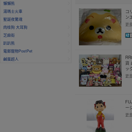
懶懶熊
湯瑪士火車
コ
ンエ
聖誕夜驚魂
更
肉桂狗 大耳狗
芝麻街
趴趴熊
電郵寵物PostPet
R
鹹蛋超人
貨
ック
更
FU
ージ
更