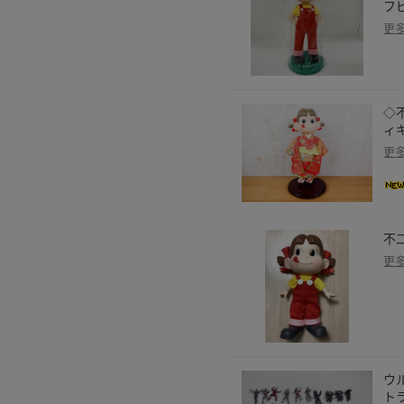
フ
更
◇不
ィギ
更
不
更
ウ
ト