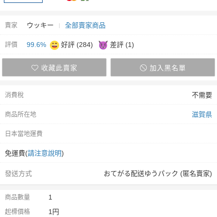
賣家
ウッキー
全部賣家商品
評價
99.6%
好評 (284)
差評 (1)
收藏此賣家
加入黑名單
消費稅
不需要
商品所在地
滋賀県
日本當地運費
免運費(
請注意說明
)
發送方式
おてがる配送ゆうパック (匿名賣家)
商品數量
1
起標價格
1円