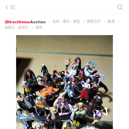
玩具、電玩、模型
模型公仔
動漫
海賊王、航海王
其他