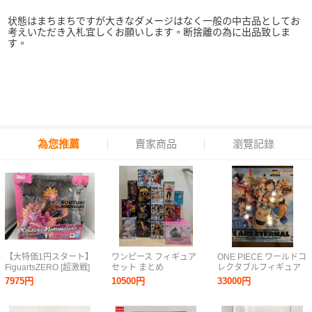
状態はまちまちですが大きなダメージはなく一般の中古品としてお
考えいただき入札宜しくお願いします。断捨離の為に出品致しま
す。
為您推薦
賣家商品
瀏覽記錄
【大特価1円スタート】
ワンピース フィギュア
ONE PIECE ワールドコ
FiguartsZERO [超激戦]
セット まとめ
レクタブルフィギュア
光月モモの助 -双龍図-
ONEPIECE 一番くじ ル
PREMIUM -WE ARE
7975円
10500円
33000円
ワンピース
フィ ボニー くま マル
ETERNAL-他一番くじB
コ バギー ロブ・ルッチ
賞ウソップ、コレクタ
白ひげ リンリン カタク
ブル8点