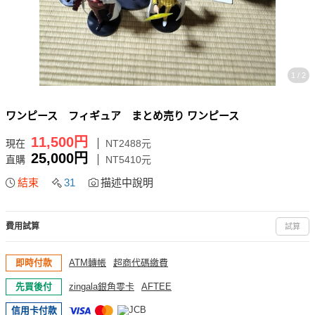
1 / 2
ワンピース フィギュア まとめ売り ワンピース
11,500円
現在
NT2488元
25,000円
直購
NT5410元
結束
31
描述中說明
費用試算
試算
即時付款
ATM轉帳
超商代碼繳費
先買後付
zingala銀角零卡
AFTEE
信用卡付款