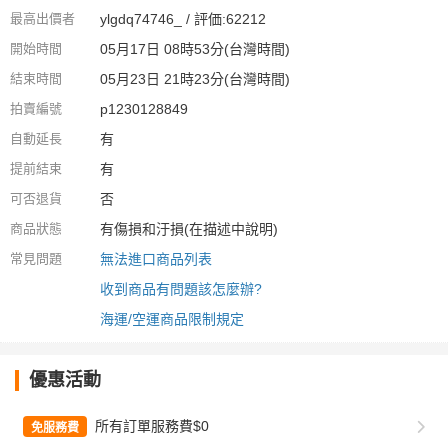
最高出價者
ylgdq74746_ / 評価:62212
開始時間
05月17日 08時53分(台灣時間)
結束時間
05月23日 21時23分(台灣時間)
拍賣編號
p1230128849
自動延長
有
提前結束
有
可否退貨
否
商品狀態
有傷損和汙損(在描述中說明)
常見問題
無法進口商品列表
收到商品有問題該怎麼辦?
海運/空運商品限制規定
優惠活動
所有訂單服務費$0
免服務費