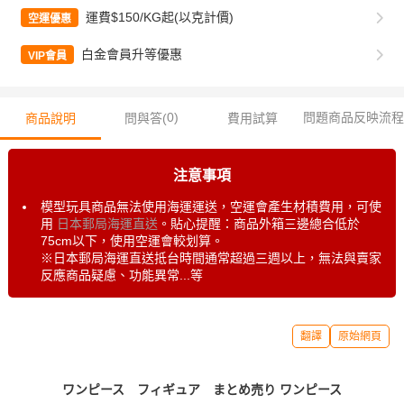
運費$150/KG起(以克計價)
空運優惠
白金會員升等優惠
VIP會員
0
)
問題商品反映流程
商品說明
問與答(
費用試算
注意事項
模型玩具商品無法使用海運運送，空運會產生材積費用，可使
用
日本郵局海運直送
。貼心提醒：商品外箱三邊總合低於
75cm以下，使用空運會較划算。
※日本郵局海運直送抵台時間通常超過三週以上，無法與賣家
反應商品疑慮、功能異常...等
翻譯
原始網頁
ワンピース フィギュア まとめ売り ワンピース