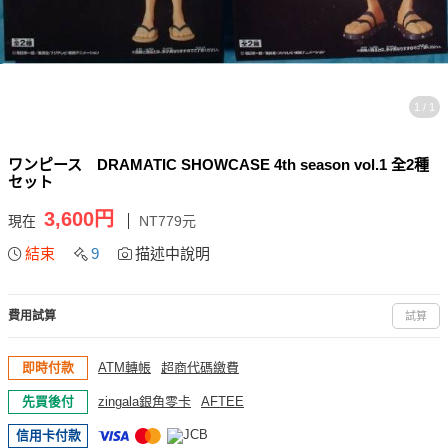
1 / 1
ワンピース DRAMATIC SHOWCASE 4th season vol.1 全2種
セット
3,600円
現在
NT779元
結束
9
描述中說明
費用試算
試算
即時付款
ATM轉帳
超商代碼繳費
先買後付
zingala銀角零卡
AFTEE
信用卡付款