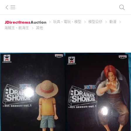
玩具、電玩、模型
模型公仔
動漫
海賊王、航海王
其他