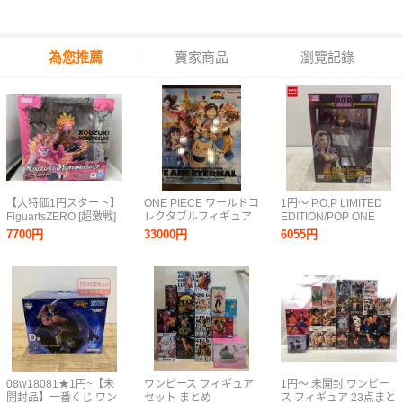
為您推薦
賣家商品
瀏覽記錄
【大特価1円スタート】
ONE PIECE ワールドコ
1円～ P.O.P LIMITED
FiguartsZERO [超激戦]
レクタブルフィギュア
EDITION/POP ONE
光月モモの助 -双龍図-
PREMIUM -WE ARE
PIECE 黒檻のヒナ 再販
7700円
33000円
6055円
ワンピース
ETERNAL-他一番くじB
賞ウソップ、コレクタ
ブル8点
08w18081★1円~【未
ワンピース フィギュア
1円～ 未開封 ワンピー
開封品】一番くじ ワン
セット まとめ
ス フィギュア 23点まと