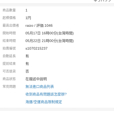
ゆうパック
商品數量
1
起標價格
1円
最高出價者
raizo / 評価:1046
開始時間
05月17日 16時00分(台灣時間)
結束時間
05月22日 21時00分(台灣時間)
拍賣編號
s1070215237
自動延長
有
提前結束
有
可否退貨
否
商品狀態
在描述中說明
常見問題
無法進口商品列表
收到商品有問題該怎麼辦?
海運/空運商品限制規定