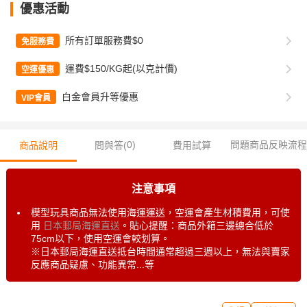
優惠活動
所有訂單服務費$0
免服務費
運費$150/KG起(以克計價)
空運優惠
白金會員升等優惠
VIP會員
0
)
問題商品反映流程
商品說明
問與答(
費用試算
注意事項
模型玩具商品無法使用海運運送，空運會產生材積費用，可使
用
日本郵局海運直送
。貼心提醒：商品外箱三邊總合低於
75cm以下，使用空運會較划算。
※日本郵局海運直送抵台時間通常超過三週以上，無法與賣家
反應商品疑慮、功能異常...等