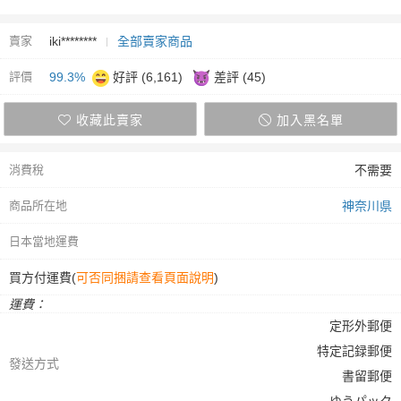
賣家
iki********
全部賣家商品
評價
99.3%
好評 (6,161)
差評 (45)
收藏此賣家
加入黑名單
消費稅
不需要
商品所在地
神奈川県
日本當地運費
買方付運費(
可否同捆請查看頁面說明
)
運費：
定形外郵便
特定記録郵便
發送方式
書留郵便