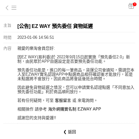
!
主旨
[公告] EZ WAY 預先委任 貨物延遲
時間
2023-01-06 14:56:51
內容
親愛的樂淘會員您好:
因EZ WAY(易利委)於 2022年9月15日起實施「預先委任2.0」新
制，由民眾於APP自選設定是否要預先委任功能。
預先委任功能是，進口的每一筆商品，貨運公司會通知，需請您本
人至EZWAY實名認證APP中點選商品相符確認後才能放行，若是
未點選將不會放行，因此商品將會延後抵台時間。
因此避免貨物延遲之情況，您可以申請實名認證點選「不同意加入
預先委任功能」利於商品順利放行。
若有任何疑問，可至
客服留言
或 來電詢問。
相關操作 請參考
海外網購實名制 EZWAY APP
感謝您的支持與愛護!!
❮ 返回