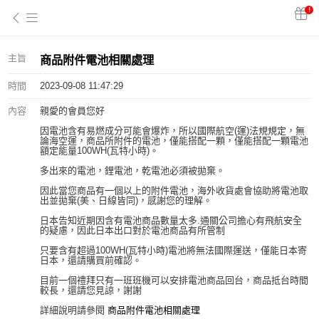
!
主旨
商品附件電池相關處理
時間
2023-09-08 11:47:29
內容
親愛的會員您好
因電池含有易燃成分可能會爆炸，所以國際航空(運)法規規定，無
論海空運，商品所附件的電池，僅能搭配一顆，僅能搭配一顆電池
額定能量100WH(瓦特小時)。
多出來的電池，鋰電池，乾電池必須被拋棄。
因此當您商品有一個以上的附件電池，海外收貨處會協助將電池取
出並拋棄(美、日線皆同)，感謝您的理解。
日本告知近期因含有電池商品數量太多.通關公司擔心有飛航安全
的疑慮，因此日本出口對於電池商品有所管制
只要含有超過100WH(瓦特小時)電池將無法國際運送，僅能日本寄
日本，還請購買前確認。
目前一個禮拜只有一班班機可以安排電池商品回台，商品抵台時間
較長，還請您見諒，謝謝
詳細說明請參閱
商品附件電池相關處理