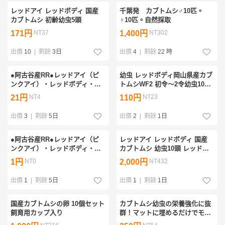
レッドアイ レッドボディ 国産
千葉発 カブトムシ♂10匹。
カブトムシ 初齢幼虫5頭
♀10匹。自然採取
171円
NT37
1,400円
NT302
出價
10
|
剩餘
3日
出價
4
|
剩餘
22 時
●阿古谷産RR●レッドアイ（ピ
幼虫 レッドボディ岡山県産カブ
ンクアイ）・レッドボディ・カ
トムシWF2 初令〜2令幼虫10頭
ブトムシ●3令幼虫10頭（たぶん
+死着保証2頭
21円
NT4
110円
NT23
5ペア）①
出價
3
|
剩餘
5日
出價
2
|
剩餘
1日
●阿古谷産RR●レッドアイ（ピ
レッドアイ レッドボディ 国産
ンクアイ）・レッドボディ・カ
カブトムシ 幼虫10頭 レッドア
ブトムシ●3令幼虫10頭（たぶん
イレッドボディカブトムシ RR
1円
NT0
2,000円
NT432
5ペア）②
カブト 幼虫
出價
1
|
剩餘
5日
出價
1
|
剩餘
1日
国産カブトムシの卵 10個セット
カブトムシ幼虫の栄養強化に抜
飼育用カップ入り
群！マットに埋めるだけでモリ
モリ食べます 椎茸菌床ブロッ