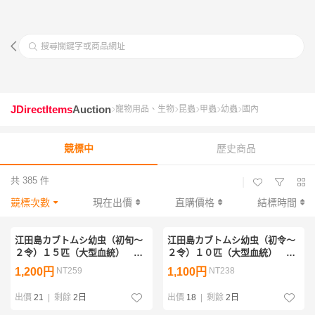
搜尋關鍵字或商品網址
JDirectItems
Auction
寵物用品、生物
昆蟲
甲蟲
幼蟲
國內
競標中
歷史商品
共 385 件
|
競標次數
現在出價
直購價格
結標時間
江田島カブトムシ幼虫（初旬〜
江田島カブトムシ幼虫（初令〜
２令）１５匹（大型血統） レ
２令）１０匹（大型血統） レ
ッドボディ、レッドアイ ※発
ッドボディ、レッドアイ ※発
1,200円
NT259
1,100円
NT238
送日限定
送日限定
出價
21
|
剩餘
2日
出價
18
|
剩餘
2日