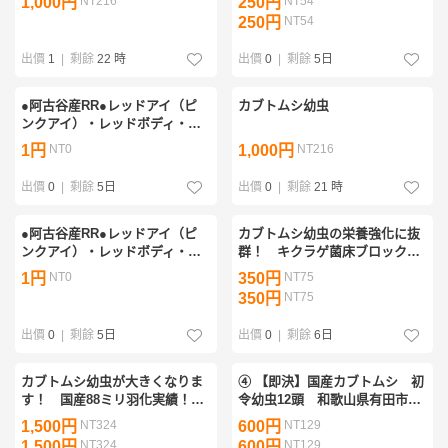
1,000円
NT216
250円
NT54
ク クヌギ100%原料使用 ビッ
250円
NT54
グサイズになります
出價
1
|
剩餘
22 時
出價
0
|
剩餘
5日
●阿古谷産RR●レッドアイ（ピ
カブトムシ幼虫
ンクアイ）・レッドボディ・カ
ブトムシCBF1●3令幼虫６頭
1円
NT0
1,000円
NT216
（たぶん３ペア）①
出價
0
|
剩餘
5日
出價
0
|
剩餘
21 時
●阿古谷産RR●レッドアイ（ピ
カブトムシ幼虫の栄養強化に抜
ンクアイ）・レッドボディ・カ
群！ キクラゲ菌床ブロック【1
ブトムシCBF1●3令幼虫６頭
個】マットに埋めるだけでモリ
1円
NT0
350円
NT75
（たぶん３ペア）②
モリ食べる！クワガタの産卵床
350円
NT75
にも！クヌギ100%
出價
0
|
剩餘
5日
出價
0
|
剩餘
6日
カブトムシ幼虫が大きくなりま
④ 【即決】国産カブトムシ 初
す！ 国産88ミリ羽化実績！ヒ
令幼虫12頭 和歌山県有田市産
マラヤひらたけ発酵マット ク
(送料着払い)
1,500円
NT324
600円
NT129
ヌギ100%原料 コバエ、雑虫が
1,500円
NT324
600円
NT129