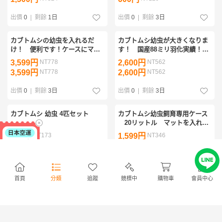
わかない！産卵にも
出價
0
|
剩餘
1日
出價
0
|
剩餘
3日
カブトムシの幼虫を入れるだ
カブトムシ幼虫が大きくなりま
け！ 便利です！ケースにマッ
す！ 国産88ミリ羽化実績！ヒ
トが入ってます！ プレミアム3
マラヤひらたけ発酵マット ク
3,599円
NT778
2,600円
NT562
次発酵マット10リットルボック
ヌギ100%原料 コバエ・雑虫が
3,599円
NT778
2,600円
NT562
ス 栄養添加剤配合
わかない！産卵にも
出價
0
|
剩餘
3日
出價
0
|
剩餘
3日
カブトムシ 幼虫 4匹セット
カブトムシ幼虫飼育専用ケース
20リットル マットを入れる
だけで飼育OK！ 通気性はあり
800円
NT173
1,599円
NT346
湿度は保つ コバエ侵入防止
1,599円
NT346
特殊フィルター付
出價
0
|
剩餘
19 時
出價
0
|
剩餘
2日
首頁
分類
追蹤
競標中
購物車
會員中心
国産カブトムシ88ミリ羽化連発
カブトムシ幼虫を低価格で大き
【10L】ヒマラヤひらたけ発酵
くしたい方に！ハイコスパ完熟
マット！ 栄養価抜群でギネス
発酵マット【5L】3種類以上の
1,500円
NT324
599円
NT129
サイズ狙えます！ 雑虫が湧き
菌床をブレンドし栄養添加剤を
1,500円
NT324
599円
NT129