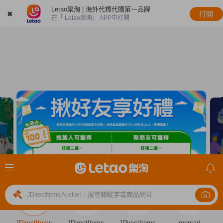
Letao樂淘 | 海外代標代購第一品牌
✖
打開
在「 Letao樂淘」 APP中打開
搜尋關鍵字或商品網址
JDirectItems Auction
|
JDirectItems
JDirectItems
JDirectItems
mercari