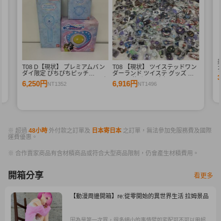
シ
T08 D【現状】 プレミアムバン
T08 【現状】 ツイステッドワン
ダイ限定 ぴちぴちピッチ
ダーランド ツイステ グッズ 缶
Special Memorize e-pitchマイク
バッジ 他 まとめ売り トレイ ア
6,250円
6,916円
NT1352
NT1496
アクアピッチ ,ラブandベリー マ
ズール マレウス 他
ジカルボタン
※ 超過
48小時
外付款之訂單及
日本寄日本
之訂單，無法參加免服務費及國際
運費優惠。
※ 合作賣家商品有含材積商品或符合大型商品限制，仍會產生材積費用。
開箱分享
看更多
【動漫周邊開箱】re:從零開始的異世界生活 拉姆景品
因為是第一次買，很多細小的事情譬如宅配可不可以用超