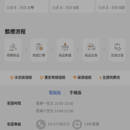
Outrage
SALTIGA
出價
5
剩餘
3 時
出價
4
剩餘
6日
出價
3
剩餘
6日
|
|
|
競標流程
>
>
>
>
得標商品
填寫訂單
商品集運
商品出貨
完成交易
未到貨理賠
賣家寄錯理賠
破損理賠
全透明費用
電腦版
手機版
客服時間
星期一至五 10:00-22:00
星期六至日 13:00-22:00
02-27186270
LINE客服
客服專線