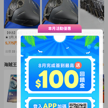
【中古】★左・レフティ
【中古・訳あり/試打用、
◇PING ピン パター
★ 1円 スタート! テーラ
刻印あり】★左・レフテ
ANSER/ANSER2/A
ーメイド 2025 Qi35 ドラ
ィ★ テーラーメイド
R3/PAL2/PAL4/ZIN
5,775円
5,775円
18,000円
NT1,249
NT1,249
NT3,895
イバー（10.5°）【SR】
2025 Qi35 ドライバー
まとめ 25本セット 
2025 Diamana BLUE
（10.5°）【S】Diamana
ート バッグ付き 080
出價
33
剩餘
7日
出價
27
剩餘
7日
出價
27
剩餘
6日
|
|
|
TM50（ブルー）
GT60（ディアマナ）
67Zd@160◇
海賊王
看更多