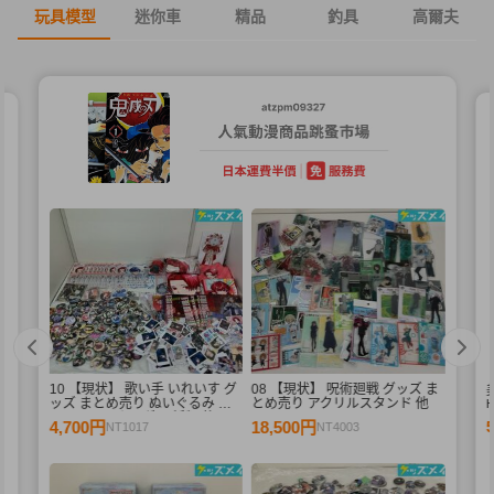
玩具模型
迷你車
精品
釣具
高爾夫
10 【現状】 歌い手 いれいす グ
08 【現状】 呪術廻戦 グッズ ま
デ
ッズ まとめ売り ぬいぐるみ バ
とめ売り アクリルスタンド 他
ル
ッジ・キーホルダー 紙類 他
4,700円
18,500円
NT1017
NT4003