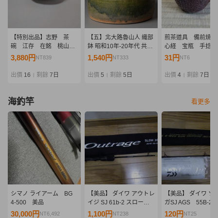
【特別出品】志野 茶
【五】北大路魯山人 織部
煎茶道具 備前焼 
碗 江存 在銘 桃山時
鉢 昭和10年-20年代 共箱
心経 宝瓶 手捻
代
無
須 茶器 在銘 手造宝
3,880円
1,540円
31円
NT839
NT333
NT6
茶器
出價
16
剩餘
7日
出價
5
剩餘
5日
出價
4
剩餘
7日
|
|
|
海釣竿
看更多
シマノ ライアーム BG
【美品】 ダイワ アウトレ
【美品】 ダイワ ソ
4-500 美品
イジ SJ 61b-2 スロージ
ガSJ AGS 55B-2
ギング ジギングロッド
ジギング ジギング
30,000円
1,100円
120円
NT6,492
NT238
NT25