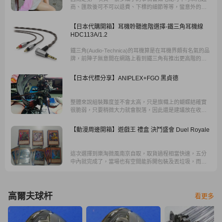
商、匯款後可不可以退費、下標的細節等等，蠻意外的如
果你直接到賴詢問，大概三分鐘就會回覆了，而且很多細
節提問其實網路上都找得到。
【日本代購開箱】耳機聆聽進階選擇-鐵三角耳機線
HDC113A/1.2
鐵三角(Audio-Technica)的耳機算是在耳機界頗有名氣的品
牌，前陣子無意間在網路上看到鐵三角有推出更高階的耳
機導線，據說比原廠耳機隨附的導線有更明顯的性能提
升，能更精準傳達音樂訊號，而剛好我這正在使用的
【日本代標分享】ANIPLEX+FGO 黑貞德
ES750就屬導線可拆的產品，因此便鎖定HDC113A/1.2這
條對應款式的耳機升級線，於是就在樂淘買來體驗看看。
整體來說組裝難度並不會太高，只是旗幟上的蝴蝶結確實
很脆弱，只要稍微大力就會脫落，因此還是建議放在收藏
櫃不要時常拿出來把玩。
【動漫周邊開箱】遊戲王 禮盒 決鬥盛會 Duel Royale
這次選擇到樂淘微風南京自取，取貨過程相當快速，五分
中內就完成了，當場也有空間能拆開包裝及丟垃圾，而樂
淘購物的快速及運費折價一直都是吸引購買的優點。
高爾夫球杆
看更多