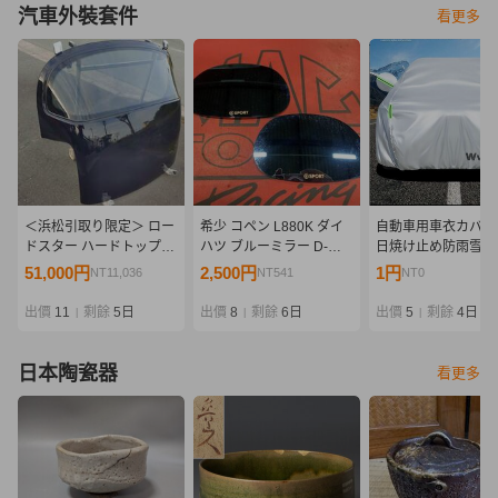
汽車外裝套件
看更多
＜浜松引取り限定＞ ロー
希少 コペン L880K ダイ
自動車用車衣カバー
ドスター ハードトップ
ハツ ブルーミラー D-
日焼け止め防雨雪断
M2-1028 軽量 ユーノス
SPORT DSPORT ロゴ入
除け冬季厚雹防止全
51,000円
2,500円
1円
NT11,036
NT541
NT0
ＮA ＮＢ
り
ー車カバー
出價
11
剩餘
5日
出價
8
剩餘
6日
出價
5
剩餘
4日
|
|
|
日本陶瓷器
看更多