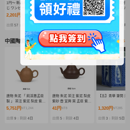
1円〜 新品未開封 一番く
1円〜 未開封 一番くじ ワ
1円〜 新品未開封 
じ ワンピース エルバフ編
ンピース エルバフ編
じ ワンピース エル
GIANT BASH!! Vol.2 B賞
GIANT BASH!! Vol.2 ラス
GIANT BASH!! Vol.
2,201円
7,000円
2,100円
NT476
NT1,514
NT454
サンジ MASTERLISE
トワン賞 軍子宮 E賞 シャ
サンジ MASTERLIS
EXPIECE フィギュア
ムロック MASTERLISE
EXPIECE フィギ
出價
57
剩餘
3 時
出價
19
剩餘
3 時
出價
19
剩餘
3 時
|
|
|
EXPIECE フィギュア
②
中國陶瓷器
看更多
唐物 朱泥 「 荊渓惠孟臣
唐物 朱泥 茶注 紫泥 梨皮
【五】青華 筆筒 清
製 」 茶注 紫泥 梨皮 紫砂
紫砂 壺 宜興 窯 孟臣 紫砂
壺 宜興 窯 孟臣 紫砂 壷 急
壷 急須 煎茶 道具 中国古
5,751円
41円
1,320円
NT1,244
NT8
NT285
須 煎茶 道具 中国古玩 南
玩 鉄瓶 南蛮 長幅10㎝
蛮 鉄瓶 長幅11㎝
出價
9
剩餘
4日
出價
5
剩餘
4日
出價
3
剩餘
5日
|
|
|