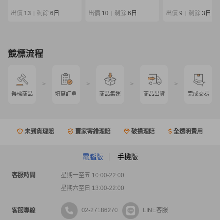
DAIWA EMERALDAS AIR
IKAMETAL エア オモリグ
出價
13
剩餘
6日
出價
10
剩餘
6日
出價
9
剩餘
3日
|
|
|
ロッド ケンサキ
競標流程
>
>
>
>
得標商品
填寫訂單
商品集運
商品出貨
完成交易
未到貨理賠
賣家寄錯理賠
破損理賠
全透明費用
電腦版
手機版
客服時間
星期一至五 10:00-22:00
星期六至日 13:00-22:00
02-27186270
LINE客服
客服專線