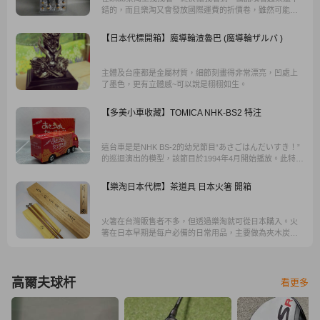
錯的，而且樂淘又會發放國際運費的折價卷，雖然可能比
預購貴了一些，但對於我這個錯過預購的人真的是不錯的
選擇。
【日本代標開箱】魔導輪渣魯巴 (魔導輪ザルバ )
主體及台座都是金屬材質，細節刻畫得非常漂亮，凹處上
了墨色，更有立體感~可以說是栩栩如生。
【多美小車收藏】TOMICA NHK-BS2 特注
這台車是是NHK BS-2的幼兒節目“あさごはんだいすき！”
的巡迴演出的模型，該節目於1994年4月開始播放。此特注
的詳細發行時間目前我找不到資料，不過應該推估在西元
90年代中期所發行。
【樂淘日本代標】茶道具 日本火箸 開箱
火箸在台灣販售者不多，但透過樂淘就可從日本購入。火
箸在日本早期是每户必備的日常用品，主要做為夾木炭
用，多為鐵及銅質，原只是生活常用品，但因人們對生活
品味的追求，以及文人雅士，達官貴人等階級的不同，就
開始有各大精工師，開始設計出不同的材質...
高爾夫球杆
看更多