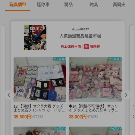
玩具模型
迷你車
精品
釣具
高爾夫
12 【現状】サクラ大戦 グッズ
◆14【同梱不可/現状】 サンリ
まとめ売り Tシャツ カード ポス
オ グッズ まとめ売り キャラ分
3
ター ゲームソフト 他
け マイメロディ おたま、敷布団
35,500円
28,002円
NT7682
NT6059
カバー 他 / sanrio