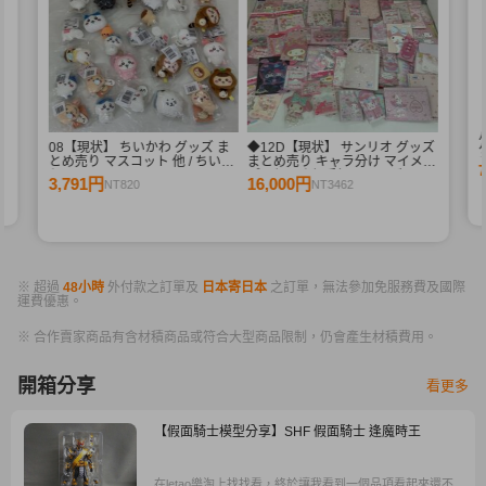
束
08【現状】 ちいかわ グッズ ま
◆12D【現状】 サンリオ グッズ
とめ売り マスコット 他 / ちいか
まとめ売り キャラ分け マイメロ
わ
ディおくすり手帳、リングノー
3,791円
16,000円
NT820
NT3462
ト 他 / sanrio
※ 超過
48小時
外付款之訂單及
日本寄日本
之訂單，無法參加免服務費及國際
運費優惠。
※ 合作賣家商品有含材積商品或符合大型商品限制，仍會產生材積費用。
開箱分享
看更多
【假面騎士模型分享】SHF 假面騎士 逢魔時王
在letao樂淘上找找看，終於讓我看到一個品項看起來還不