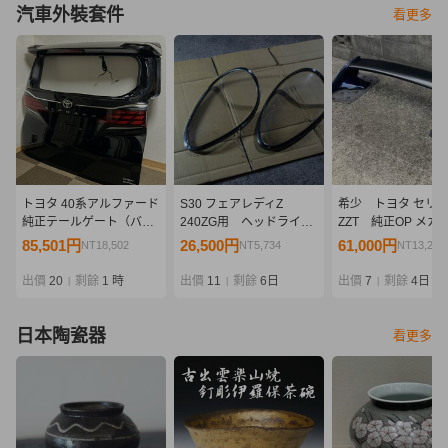
汽車外裝套件
看更多
トヨタ 40系アルファード
S30 フェアレディZ
希少 トヨタ セリ
純正テールゲート（バッ
240ZG用 ヘッドライト
ZZT 純正OP メカ
クドア） リアビューカメ
カバー
スポーツ リアスポ
85,501円
26,500円
61,000円
NT18,502
NT5,734
NT13,200
ラ付き (AGH40W,
ー リアウイング ZZT
AGH45W, AAHH40W,
ZZT231
出價
20
剩餘
1 時
出價
11
剩餘
6日
出價
7
剩餘
4日
|
|
|
AAHH45W)
日本陶瓷器
看更多