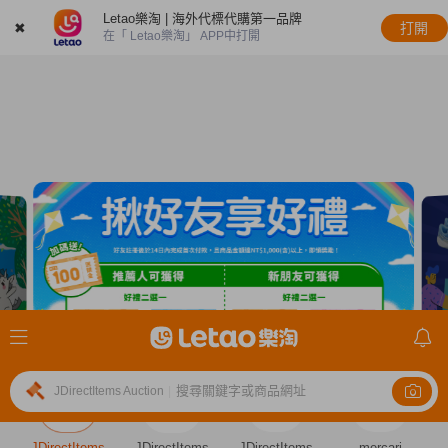
Letao樂淘 | 海外代標代購第一品牌
✖
打開
在「 Letao樂淘」 APP中打開
搜尋關鍵字或商品網址
JDirectItems Auction
|
JDirectItems
JDirectItems
JDirectItems
mercari