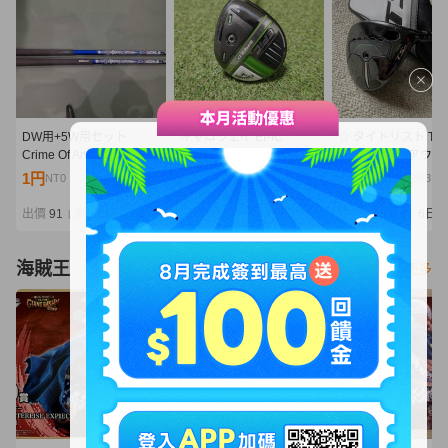
DW用+5W用セット
キャロウェイ EPIC
☆ タイトリスト Titli
Crime Of Angel B.Angel
SPEED 7W ベンタス ブ
☆TSR3 フェアウェ
FLEX-Ⅴ(SR相当) クライ
ラック 6X Callaway FW
ッド 5W 18° TENSE
1円
5,750円
8,750円
NT0
NT1,244
NT1,893
ムオブエンジェル バーニ
フェアウェイウッド エピ
BLUE 55 (S) HC付
ングエンジェル
ック スピード 21度
出價
91
剩餘
6日
出價
42
剩餘
5日
出價
27
剩餘
6日
|
|
|
海賊王
看更多