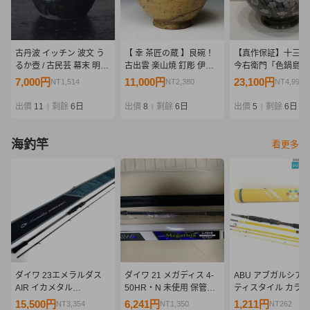
古丹波 イッチン 波文 う
【 幸 茶匠の蔵 】良碗！
【真作保証】十三代
るか壺 / 古民芸 幕末 明治
古出雲 楽山焼 釘彫 伊羅
今右衛門「色鍋島薄
柳宗悦 日本民藝館
保 茶碗 銘「猛虎」薮内竹
竹紋花瓶」共箱 人
7,000円
11,000円
23,100円
NT1,514
NT2,380
NT4,998
翁箱◆当店保証 江戸中期
花器 色鍋島
～末期 茶道具『茶人の言
出價
11
剩餘
6日
出價
8
剩餘
6日
出價
5
剩餘
6日
|
|
|
葉』
海釣竿
看更多
ダイワ 23エメラルダス
ダイワ 21 メガディス 4-
ABU アブガルシア 
AIR イカメタル
50HR・N 未使用 保管品
ティスタイル カラー
OR70MLS-S ★超美品★
保証書付き
STCS 905MT AY
15,500円
6,241円
1,211円
NT3,354
NT1,350
NT262