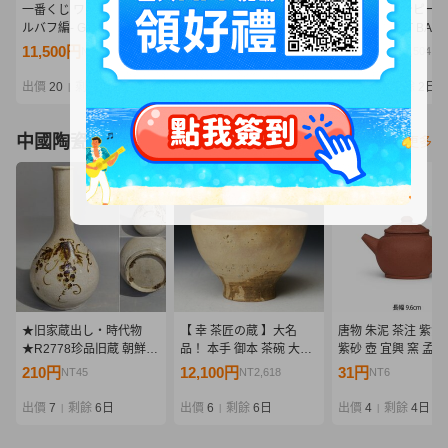
一番くじ ワンピース -エ
Hh4732-099★♪【120】
一番くじ ワンピース
ルバフ編- GIANT BASH!!
未開封 一番くじ ワンピー
バフ編 GIANT BASH!
Vol.2 D賞 ブロギー
ス エルバフ編 GIANT
Vol.2 D賞 ブロギー
11,500円
3,600円
6,951円
NT2,488
NT779
NT1,504
MASTERLISE EXPIECE
BASH!! Vol.2 D賞 ブロギ
MASTERLISE EXPI
フィギュア
ー MASTERLISE
出價
20
剩餘
4 時
出價
16
剩餘
2日
出價
15
剩餘
2日
|
|
|
EXPIECE
中國陶瓷器
看更多
★旧家蔵出し・時代物
【 幸 茶匠の蔵 】大名
唐物 朱泥 茶注 紫泥
★R2778珍品旧蔵 朝鮮
品！ 本手 御本 茶碗 大納
紫砂 壺 宜興 窯 孟臣
高麗磁 朝鮮古陶磁器 古高
言 日野資枝箱◆当店保証
壷 急須 煎茶 道具 
210円
12,100円
31円
NT45
NT2,618
NT6
麗 李朝時代 高麗白磁鉄銹
李朝初期 茶道具『茶人の
玩 鉄瓶 南蛮 長幅9.
花葡萄紋天球瓶
言葉』
出價
7
剩餘
6日
出價
6
剩餘
6日
出價
4
剩餘
4日
|
|
|