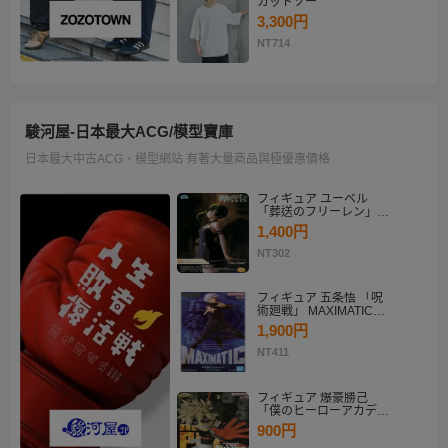
カットソー
3,300円
NT714
駿河屋-日本最大ACG/模型寶庫
日本最大中古ACG、模型網站 有著大量商品與極優惠價格
フィギュア ユーベル
「葬送のフリーレン」
Desktop×Decorate
1,400円
Collection“ユーベル”
NT302
フィギュア 五条悟 「呪
術廻戦」 MAXIMATIC
SATORU GOJO
1,900円
NT411
フィギュア 爆豪勝己
「僕のヒーローアカデミ
ア」 THE AMAZING
900円
HEROES-PLUS-