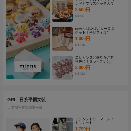
ミニチュアパンセット サ
ンドとブルスケッタ入り
2,500円
NT541
new୨୧ ぱたぱかレースポ
ケット手帳リフィルˊ˗
1,000円
NT216
エレガンスと華やかさを
指先に！ミラーフレンチ
ピンクゴールド マグネッ
2,000円
トネイルチップセット
【ネイルチップオーダ
NT432
ー】
GRL -日系平價女裝
日本知名女裝網購平台
アシンメトリーマーメイ
ドスカート
1,799円