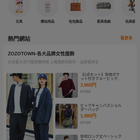
文具
婦幼用品
包包飾品
家具收納
玩具遊戲
看更多
熱門網站
ZOZOTOWN-各大品牌女性服飾
日本最大流行服飾購物網 上萬服飾與配件、品牌最齊全
【2点セット】梨地ポケ
ット付きクルービッグT
シャツ＆ロングタンクト
3,960円
ップアンサンブルセット
NT856
ビックキャンバスショル
ダーバッグ
1,980円
NT428
梨地ロング丈ベーシック