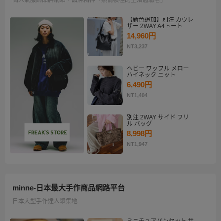
【新色追加】別注 カウレ
ザー 2WAY A4トート
14,960円
NT3,237
ヘビー ワッフル メロー
ハイネック ニット
6,490円
NT1,404
別注 2WAY サイド フリ
ル バッグ
8,998円
NT1,947
minne-日本最大手作商品網路平台
日本大型手作達人聚集地