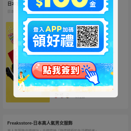
日本官方迪士尼商城
日本地區限定販售的迪士尼商品 多種品類、角色商品供您挑選
ミッキー ファートート
2WAY Fur Tote
4,500円
NT973
ベイマックス ぬいぐるみ
うるぽちゃちゃん
1,300円
NT281
ディズニーキャラクター
シークレットストラップ
迎春コレクション
1,100円
NT238
Freaksstore-日本高人氣男女服飾
高人氣服飾品牌網站，品牌精神「熱情積極的生活體驗者」