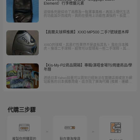
Element）行李標籤元素
這個系列是綜合了商務及一點軍事風格，再加上現代生活
的功能設計而成的，真的在使用上功能性滿強的。長度
32cm寬度17cm厚度7cm，滿能裝的一個包包。
【高爾夫球桿推薦】XXIO MP500 二手7號球道木桿
XXIO的球桿，其易打性果然不是虛有其名。 我在日本雅
虎，搜尋二手球桿，經常可以發現有一些二手球桿，其實
狀況並不差，可是賣得相當便宜。
【Kis-My-Ft2商品開箱】專輯/演唱會場刊/周邊商品/學
年曆
透過日本Yahoo拍賣可以買到已經無法在實體店面或官方網
站販售的日本偶像周邊，這次找了樂淘代購 (推薦，連續三
個月的購物經驗)，及時競標、拿到自己心儀的商品。
代購三步驟
>
>
複製你想購買的
貼在樂淘搜尋