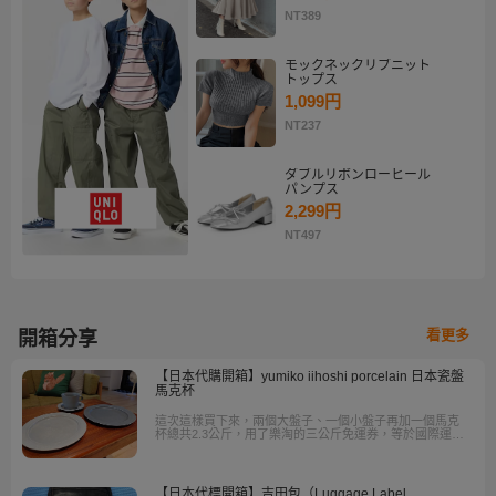
NT389
モックネックリブニット
トップス
1,099円
NT237
ダブルリボンローヒール
パンプス
2,299円
NT497
看更多
開箱分享
【日本代購開箱】yumiko iihoshi porcelain 日本瓷盤
馬克杯
這次這樣買下來，兩個大盤子、一個小盤子再加一個馬克
杯總共2.3公斤，用了樂淘的三公斤免運券，等於國際運費
都不用付！算起來跟去日本買差不多，約台幣2800元，真
的很划算。
【日本代標開箱】吉田包（Luggage Label