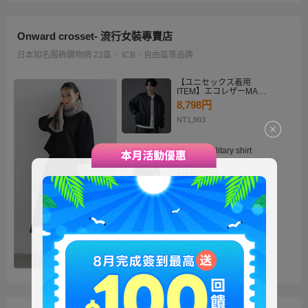
Onward crosset- 流行女裝專賣店
日本知名服飾購物網 23區、 ICB、自由區等品牌
【ユニセックス着用
ITEM】エコレザーMA－
1
8,798円
NT1,903
・2way military shirt
dress
10,990円
NT2,378
【洗える】褒めらレディ
テーラード ジャケット
14,900円
NT3,224