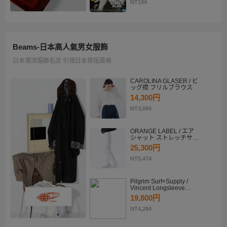
KATSUKI BAKUGO II
NT194
Beams-日本高人氣男女服飾
日本潮流服飾名店 引領日本穿搭風格
CAROLINA GLASER / ビ
ッグ襟 フリルブラウス
14,300円
NT3,094
ORANGE LABEL / エア
シャット ストレッチサイ
ドラインパンツ
25,300円
NT5,474
Pilgrim Surf+Supply /
Vincent Longsleeve
Shirt
19,800円
NT4,284