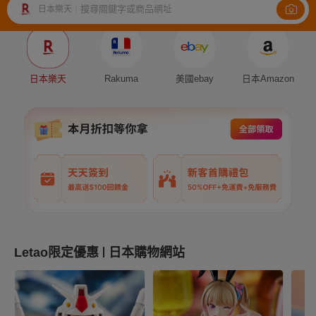
搜尋關鍵字或商品網址
日本樂天
|
Auction
Fleamarket
Shopping
日本樂天
Rakuma
美國ebay
日本Amazon
Letao限定優惠
日本購物網站