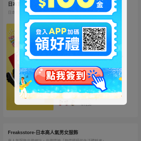
日本官方迪士尼商城
日本地區限定販售的迪士尼商品 多種品類、角色商品供您挑選
ミッキー ファートート
2WAY Fur Tote
4,500円
NT973
ベイマックス ぬいぐるみ
うるぽちゃちゃん
1,300円
NT281
ディズニーキャラクター
シークレットストラップ
迎春コレクション
1,100円
NT238
Freaksstore-日本高人氣男女服飾
高人氣服飾品牌網站，品牌精神「熱情積極的生活體驗者」