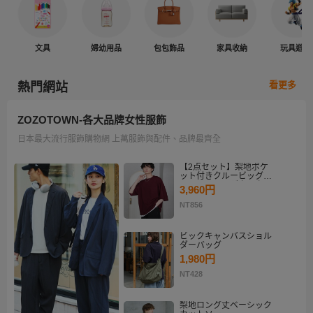
文具
婦幼用品
包包飾品
家具收納
玩具遊戲
看更多
熱門網站
ZOZOTOWN-各大品牌女性服飾
日本最大流行服飾購物網 上萬服飾與配件、品牌最齊全
【2点セット】梨地ポケ
ット付きクルービッグT
シャツ＆ロングタンクト
3,960円
ップアンサンブルセット
NT856
ビックキャンバスショル
ダーバッグ
1,980円
NT428
梨地ロング丈ベーシック