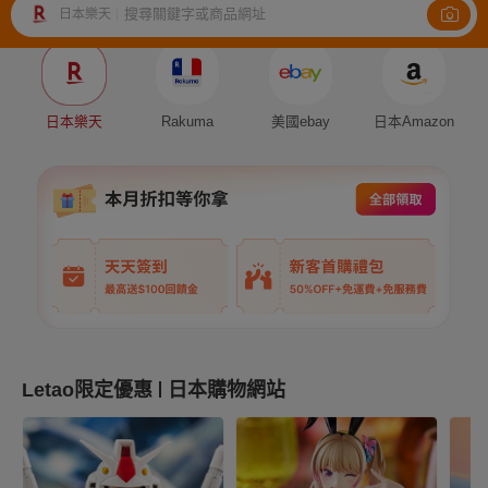
搜尋關鍵字或商品網址
日本樂天
|
Auction
Fleamarket
Shopping
日本樂天
Rakuma
美國ebay
日本Amazon
Letao限定優惠
日本購物網站