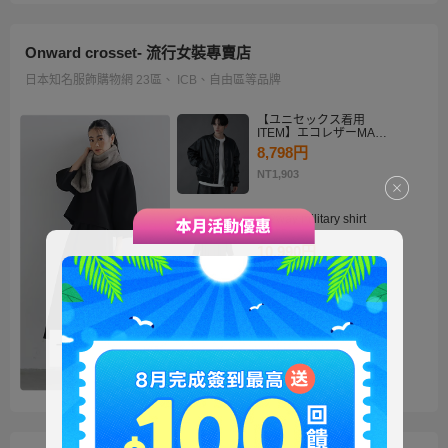
Onward crosset- 流行女裝專賣店
日本知名服飾購物網 23區、 ICB、自由區等品牌
【ユニセックス着用
ITEM】エコレザーMA－
1
8,798円
NT1,903
・2way military shirt
dress
10,990円
NT2,378
【洗える】褒めらレディ
テーラード ジャケット
14,900円
NT3,224