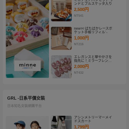
ミニチュアパンセット サ
ンドとブルスケッタ入り
2,500円
NT541
new୨୧ ぱたぱかレースポ
ケット手帳リフィルˊ˗
1,000円
NT216
エレガンスと華やかさを
指先に！ミラーフレンチ
ピンクゴールド マグネッ
2,000円
トネイルチップセット
【ネイルチップオーダ
NT432
ー】
GRL -日系平價女裝
日本知名女裝網購平台
アシンメトリーマーメイ
ドスカート
1,799円