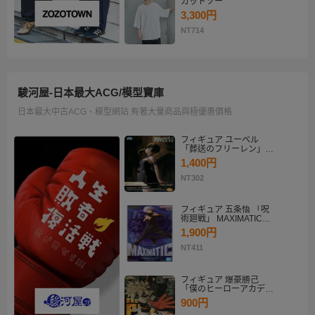
カットソー
3,300円
NT714
駿河屋-日本最大ACG/模型寶庫
日本最大中古ACG、模型網站 有著大量商品與極優惠價格
フィギュア ユーベル
「葬送のフリーレン」
Desktop×Decorate
1,400円
Collection“ユーベル”
NT302
フィギュア 五条悟 「呪
術廻戦」 MAXIMATIC
SATORU GOJO
1,900円
NT411
フィギュア 爆豪勝己
「僕のヒーローアカデミ
ア」 THE AMAZING
900円
HEROES-PLUS-