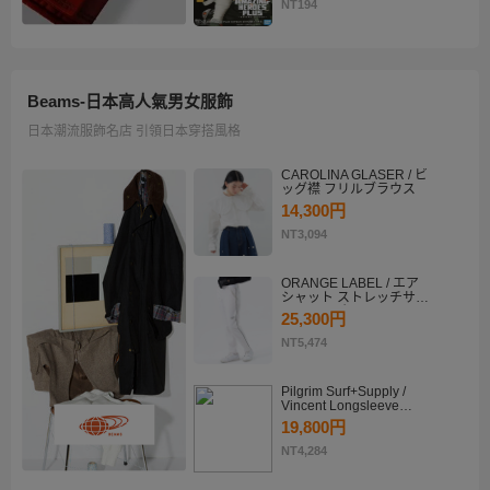
KATSUKI BAKUGO II
NT194
Beams-日本高人氣男女服飾
日本潮流服飾名店 引領日本穿搭風格
CAROLINA GLASER / ビ
ッグ襟 フリルブラウス
14,300円
NT3,094
ORANGE LABEL / エア
シャット ストレッチサイ
ドラインパンツ
25,300円
NT5,474
Pilgrim Surf+Supply /
Vincent Longsleeve
Shirt
19,800円
NT4,284