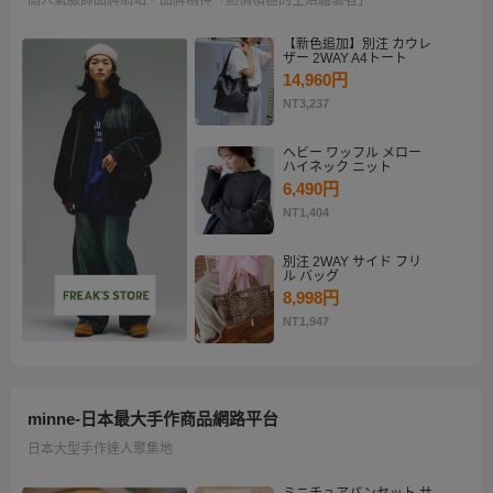
【新色追加】別注 カウレ
ザー 2WAY A4トート
14,960円
NT3,237
ヘビー ワッフル メロー
ハイネック ニット
6,490円
NT1,404
別注 2WAY サイド フリ
ル バッグ
8,998円
NT1,947
minne-日本最大手作商品網路平台
日本大型手作達人聚集地