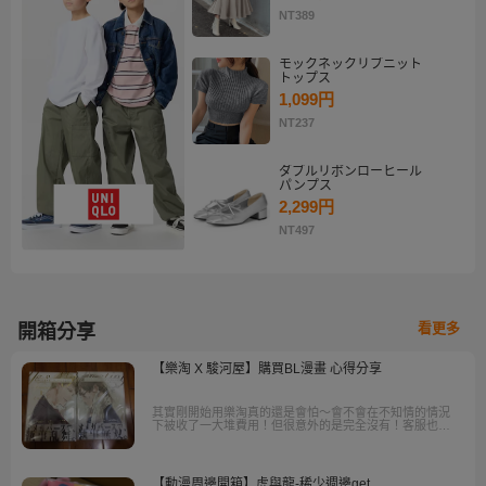
NT389
モックネックリブニット
トップス
1,099円
NT237
ダブルリボンローヒール
パンプス
2,299円
NT497
看更多
開箱分享
【樂淘 X 駿河屋】購買BL漫畫 心得分享
其實剛開始用樂淘真的還是會怕～會不會在不知情的情況
下被收了一大堆費用！但很意外的是完全沒有！客服也都
很有耐心和快速地回答問題。
【動漫周邊開箱】虎與龍-稀少週邊get