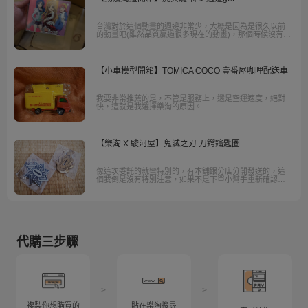
台灣對於這個動畫的週邊非常少，大概是因為是很久以前
的動畫吧(雖然品質贏過很多現在的動畫)，那個時候沒有太
多這動畫的週邊，於是只好將希望寄託在樂淘上啦~當然，
樂淘再次成功達成任務，滿足我的心願啦!
【小車模型開箱】TOMICA COCO 壹番屋咖哩配送車
我要非常推薦的是，不管是服務上，還是空運速度，絕對
快，這就是我選擇樂淘的原因。
【樂淘 X 駿河屋】鬼滅之刃 刀鍔鑰匙圈
像這次委託的就蠻特別的，有本舖跟分店分開發送的，這
個我倒是沒有特別注意，如果不是下單小幫手重新確認訂
單我可能還不會發現，他們很貼心的還會問你要不要繼續
購買，不會直接給你扣錢。
代購三步驟
>
>
複製你想購買的
貼在樂淘搜尋