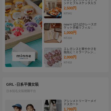
ミニチュアパンセット サ
ンドとブルスケッタ入り
2,500円
NT541
new୨୧ ぱたぱかレースポ
ケット手帳リフィルˊ˗
1,000円
NT216
エレガンスと華やかさを
指先に！ミラーフレンチ
ピンクゴールド マグネッ
2,000円
トネイルチップセット
【ネイルチップオーダ
NT432
ー】
GRL -日系平價女裝
日本知名女裝網購平台
アシンメトリーマーメイ
ドスカート
1,799円