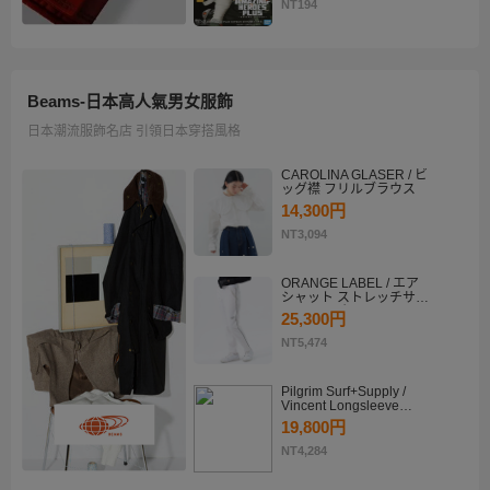
KATSUKI BAKUGO II
NT194
Beams-日本高人氣男女服飾
日本潮流服飾名店 引領日本穿搭風格
CAROLINA GLASER / ビ
ッグ襟 フリルブラウス
14,300円
NT3,094
ORANGE LABEL / エア
シャット ストレッチサイ
ドラインパンツ
25,300円
NT5,474
Pilgrim Surf+Supply /
Vincent Longsleeve
Shirt
19,800円
NT4,284