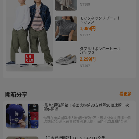
NT389
モックネックリブニット
トップス
1,099円
NT237
ダブルリボンローヒール
パンプス
2,299円
NT497
看更多
開箱分享
(影片)超狂開箱！美國大聯盟30支球隊30頂球帽一次
開好開滿
你有在看美國職棒大聯盟比賽嗎?不，應該問你支持哪一個
球隊呢?台灣人很喜歡看MLB比賽，而能打進MLB的台灣好
手像是王建民、 林子偉、陳偉殷等人，可都被稱為「台灣
之光」啊! 除了看球賽，很多人喜歡周邊商品，例如帽子。
這次，樂淘「亂開二人組」一次要為大家開箱大聯盟30支
球隊30頂球帽 ......一次開好開滿，別太羨慕他們喔。
【日本代標開箱】D・N・A2 LD 全集