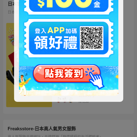
日本官方迪士尼商城
日本地區限定販售的迪士尼商品 多種品類、角色商品供您挑選
ミッキー ファートート
2WAY Fur Tote
4,500円
NT973
ベイマックス ぬいぐるみ
うるぽちゃちゃん
1,300円
NT281
ディズニーキャラクター
シークレットストラップ
迎春コレクション
1,100円
NT238
Freaksstore-日本高人氣男女服飾
高人氣服飾品牌網站，品牌精神「熱情積極的生活體驗者」