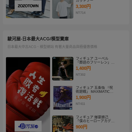
カットソー
3,300円
NT714
駿河屋-日本最大ACG/模型寶庫
日本最大中古ACG、模型網站 有著大量商品與極優惠價格
フィギュア ユーベル
「葬送のフリーレン」
Desktop×Decorate
1,400円
Collection“ユーベル”
NT302
フィギュア 五条悟 「呪
術廻戦」 MAXIMATIC
SATORU GOJO
1,900円
NT411
フィギュア 爆豪勝己
「僕のヒーローアカデミ
ア」 THE AMAZING
900円
HEROES-PLUS-