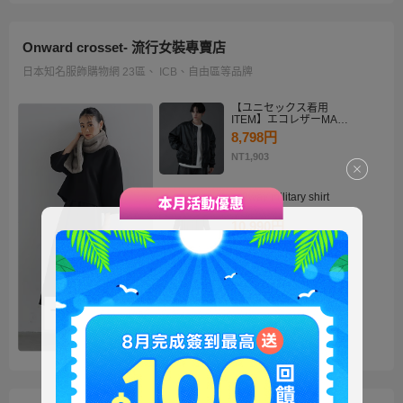
Onward crosset- 流行女裝專賣店
日本知名服飾購物網 23區、 ICB、自由區等品牌
【ユニセックス着用
ITEM】エコレザーMA－
1
8,798円
NT1,903
・2way military shirt
dress
10,990円
NT2,378
【洗える】褒めらレディ
テーラード ジャケット
14,900円
NT3,224