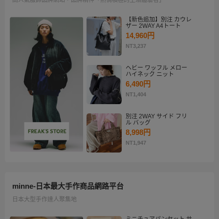
【新色追加】別注 カウレ
ザー 2WAY A4トート
14,960円
NT3,237
ヘビー ワッフル メロー
ハイネック ニット
6,490円
NT1,404
別注 2WAY サイド フリ
ル バッグ
8,998円
NT1,947
minne-日本最大手作商品網路平台
日本大型手作達人聚集地