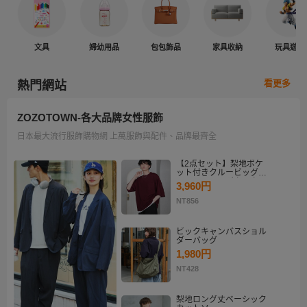
文具
婦幼用品
包包飾品
家具收納
玩具遊戲
看更多
熱門網站
ZOZOTOWN-各大品牌女性服飾
日本最大流行服飾購物網 上萬服飾與配件、品牌最齊全
【2点セット】梨地ポケ
ット付きクルービッグT
シャツ＆ロングタンクト
3,960円
ップアンサンブルセット
NT856
ビックキャンバスショル
ダーバッグ
1,980円
NT428
梨地ロング丈ベーシック