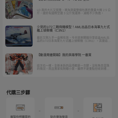
LD 真的大片又很重，樂淘測量整個包裹的重量大概 2.5 公
斤，還好有國際空運 3 公斤免運券，減輕不少負擔。
少見的1/72二戰飛機模型！AML出品日本海軍九七式
艦上偵察機（C3N1）
最近又剛入手一盒稀有貨，今天就來開箱分享這盒AML出
品的1/72日本海軍九七式艦上偵察機（C3N1）。其實這架
飛機對我而言非常冷門，冷門到我是為了搜尋研究一樣屬
於冷門機的九七艦攻二號（B5M）模型時，才意外發現居
然還有這號機型的存在….
【動漫周邊開箱】我的英雄學院 一番賞
這次也一樣，全新未拆的品項都是一次膠，沒有魚目混珠
的情況，而且賣家有附贈小賞，雖然不是重點但收到禮物
心情就是好啦XD。
代購三步驟
>
>
複製你想購買的
貼在樂淘搜尋