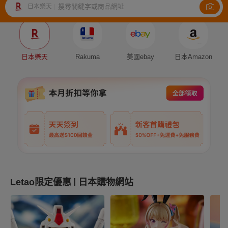
搜尋關鍵字或商品網址
日本樂天
|
Auction
Fleamarket
Shopping
日本樂天
Rakuma
美國ebay
日本Amazon
Letao限定優惠
日本購物網站