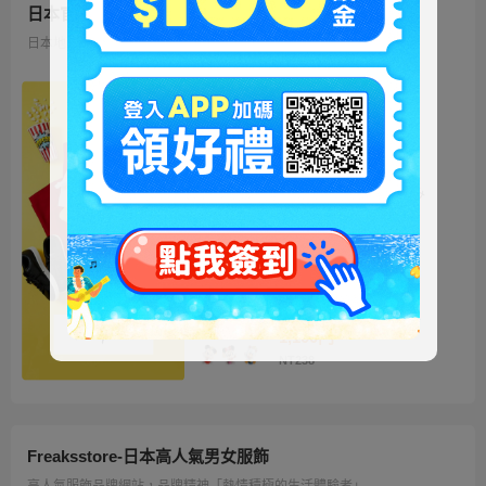
日本官方迪士尼商城
日本地區限定販售的迪士尼商品 多種品類、角色商品供您挑選
ミッキー ファートート
2WAY Fur Tote
4,500円
NT973
ベイマックス ぬいぐるみ
うるぽちゃちゃん
1,300円
NT281
ディズニーキャラクター
シークレットストラップ
迎春コレクション
1,100円
NT238
Freaksstore-日本高人氣男女服飾
高人氣服飾品牌網站，品牌精神「熱情積極的生活體驗者」