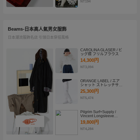
KATSUKI BAKUGO II
NT194
Beams-日本高人氣男女服飾
日本潮流服飾名店 引領日本穿搭風格
CAROLINA GLASER / ビ
ッグ襟 フリルブラウス
14,300円
NT3,094
ORANGE LABEL / エア
シャット ストレッチサイ
ドラインパンツ
25,300円
NT5,474
Pilgrim Surf+Supply /
Vincent Longsleeve
Shirt
19,800円
NT4,284