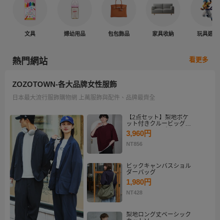
文具
婦幼用品
包包飾品
家具收納
玩具遊戲
看更多
熱門網站
ZOZOTOWN-各大品牌女性服飾
日本最大流行服飾購物網 上萬服飾與配件、品牌最齊全
【2点セット】梨地ポケ
ット付きクルービッグT
シャツ＆ロングタンクト
3,960円
ップアンサンブルセット
NT856
ビックキャンバスショル
ダーバッグ
1,980円
NT428
梨地ロング丈ベーシック