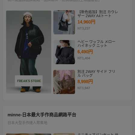
【新色追加】別注 カウレ
ザー 2WAY A4トート
14,960円
NT3,237
ヘビー ワッフル メロー
ハイネック ニット
6,490円
NT1,404
別注 2WAY サイド フリ
ル バッグ
8,998円
NT1,947
minne-日本最大手作商品網路平台
日本大型手作達人聚集地