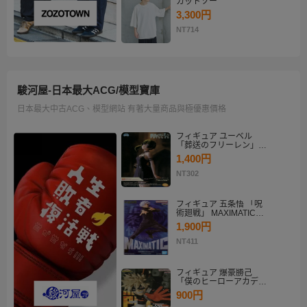
カットソー
3,300円
NT714
駿河屋-日本最大ACG/模型寶庫
日本最大中古ACG、模型網站 有著大量商品與極優惠價格
フィギュア ユーベル
「葬送のフリーレン」
Desktop×Decorate
1,400円
Collection“ユーベル”
NT302
フィギュア 五条悟 「呪
術廻戦」 MAXIMATIC
SATORU GOJO
1,900円
NT411
フィギュア 爆豪勝己
「僕のヒーローアカデミ
ア」 THE AMAZING
900円
HEROES-PLUS-