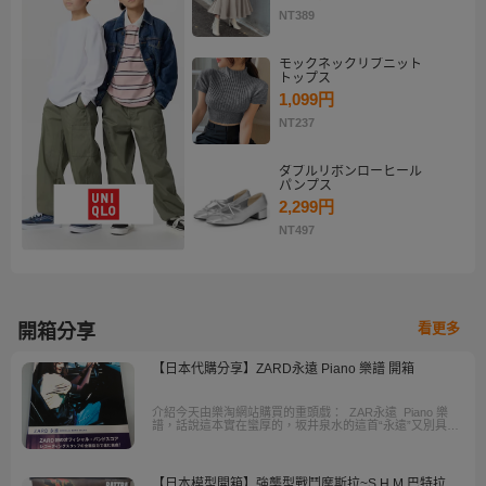
NT389
モックネックリブニット
トップス
1,099円
NT237
ダブルリボンローヒール
パンプス
2,299円
NT497
看更多
開箱分享
【日本代購分享】ZARD永遠 Piano 樂譜 開箱
介紹今天由樂淘網站購買的重頭戲： ZAR永遠 Piano 樂
譜，話說這本實在蠻厚的，坂井泉水的這首“永遠”又別具意
義，畢竟每個DVD的片頭都是這首歌，而且最近發現這本
幾乎已經快買不到了，大家可以上樂淘日日夜夜的守著，
有的話就預算抓好直接下標了
【日本模型開箱】強襲型戰鬥摩斯拉~S.H.M 巴特拉