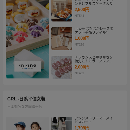
ミニチュアパンセット サ
ンドとブルスケッタ入り
2,500円
NT541
new୨୧ ぱたぱかレースポ
ケット手帳リフィルˊ˗
1,000円
NT216
エレガンスと華やかさを
指先に！ミラーフレンチ
ピンクゴールド マグネッ
2,000円
トネイルチップセット
【ネイルチップオーダ
NT432
ー】
GRL -日系平價女裝
日本知名女裝網購平台
アシンメトリーマーメイ
ドスカート
1,799円