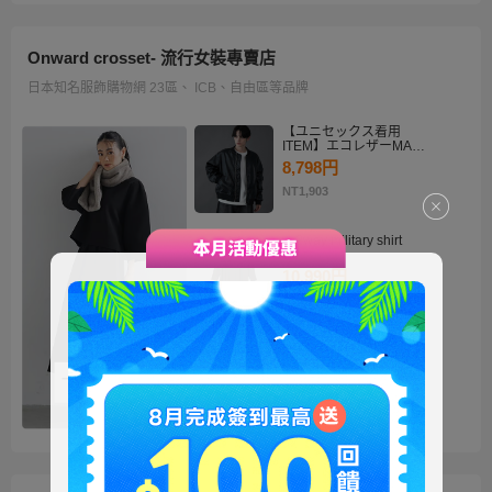
Onward crosset- 流行女裝專賣店
日本知名服飾購物網 23區、 ICB、自由區等品牌
【ユニセックス着用
ITEM】エコレザーMA－
1
8,798円
NT1,903
・2way military shirt
dress
10,990円
NT2,378
【洗える】褒めらレディ
テーラード ジャケット
14,900円
NT3,224