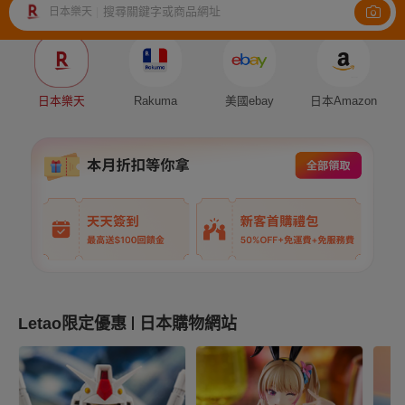
搜尋關鍵字或商品網址
日本樂天
|
Auction
Fleamarket
Shopping
日本樂天
Rakuma
美國ebay
日本Amazon
Letao限定優惠
日本購物網站