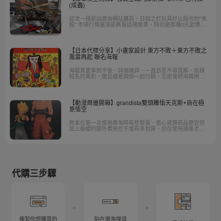
(成蟲)
這次一樣是由樂淘網站購買，日拍之於玩具好比股市的"美
股" 市場行情是漲是跌看這裡最準，特別是那種0元起標且
有20次以上競標次數的基本上就是參考價，這組巴特拉在
一般行情中，有盒無損絕對不只12300日幣。
【日本代標分享】小畫家設計 東方不敗＋東方不敗之
風雲再起 聯名海報
海報真實拿到手後，詳細端詳，一直百思不得其解，這樣
知名的電影，爾且還是兩部一起行銷，怎麼會把海報用這
種方式呈現？
【動漫周邊開箱】grandista雙頭雕悟天克斯+自在極
意悟空
原本在第一次使用樂淘時有些緊張，擔心就算商品便宜但
加上後續的額外費用也不會有多划算，但在使用過後才發
現樂淘的使用過程確實相當簡單，有任何問題也可以很方
便的取得答案。
代購三步驟
>
>
複製你想購買的
貼在樂淘搜尋