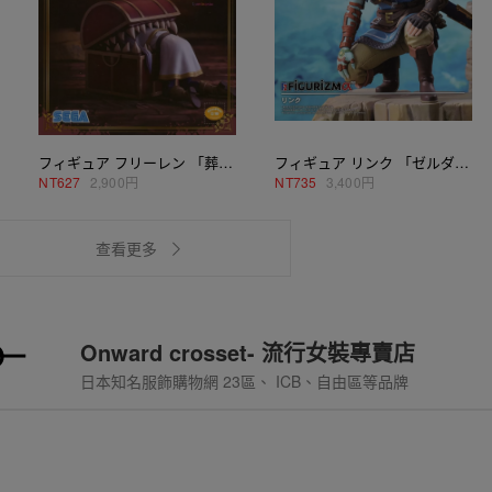
フィギュア フリーレン 「葬送のフリーレン」 Luminasta“フリーレン”～インミミック～
フィギュア リンク 「ゼルダの伝説 ティアーズ オブ ザ キングダム」 FIGURIZMα“リンク”
NT
627
2,900円
NT
735
3,400円
查看更多
Onward crosset- 流行女裝專賣店
日本知名服飾購物網 23區、 ICB、自由區等品牌