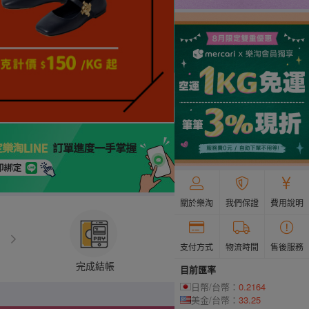
關於樂淘
我們保證
費用說明
支付方式
物流時間
售後服務
完成結帳
目前匯率
日幣/台幣：
0.2164
美金/台幣：
33.25