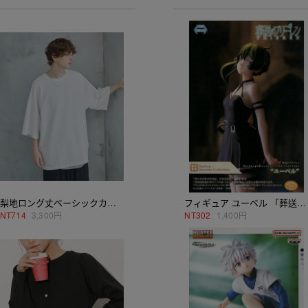
梨地ロング丈ベーシックカットソー
フィギュア ユーベル 「葬送のフリーレン」 Desktop×Decorate Collection“ユーベル”
NT
714
3,300円
NT
302
1,400円