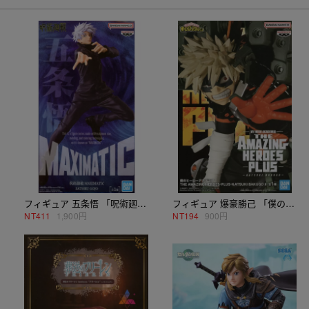
フィギュア 五条悟 「呪術廻戦」 MAXIMATIC SATORU GOJO
フィギュア 爆豪勝己 「僕のヒーローアカデミア」 THE AMAZING HEROES-PLUS-KATSUKI BAKUGO II
NT
411
1,900円
NT
194
900円