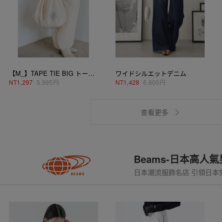
【M_】TAPE TIE BIG トートバッグ
ワイドシルエットデニム
NT
1,297
5,995円
NT
1,428
6,600円
查看更多
Beams-日本高人
日本潮流服飾名店 引領日本