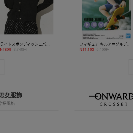
ライトスポンディッシュパールボタンカーディガン
フィギュア キルア＝ゾルディック 「HUNTER×HUNTER」 Memorable Saga Special-キルア-
NT
809
3,740円
NT
1,103
5,100円
氣男女服飾
穿搭風格